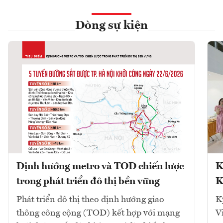
Dòng sự kiện
Định hướng metro và TOD chiến lược
K
trong phát triển đô thị bền vững
K
Phát triển đô thị theo định hướng giao
K
thông công cộng (TOD) kết hợp với mạng
V