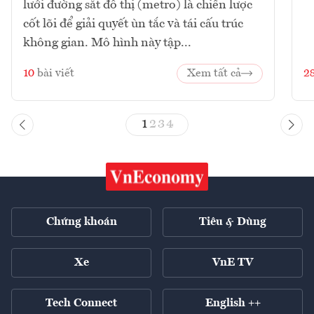
lưới đường sắt đô thị (metro) là chiến lược
cốt lõi để giải quyết ùn tắc và tái cấu trúc
không gian. Mô hình này tập...
10
bài viết
Xem tất cả
2
1
2
3
4
Chứng khoán
Tiêu & Dùng
Xe
VnE TV
Tech Connect
English ++