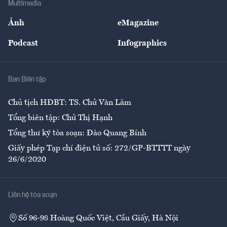
Multimedia
Sự kiện
Nhân lực
Ảnh
eMagazine
Đẹp +
An sinh
Podcast
Infographics
Giải trí
Y tế
Nhà
Ban Biên tập
Ẩm thực
Chủ tịch HĐBT: TS. Chử Văn Lâm
Tổng biên tập: Chử Thị Hạnh
Tổng thư ký tòa soạn: Đào Quang Bính
Giấy phép Tạp chí điện tử số: 272/GP-BTTTT ngày
26/6/2020
Liên hệ tòa soạn
Số 96-98 Hoàng Quốc Việt, Cầu Giấy, Hà Nội