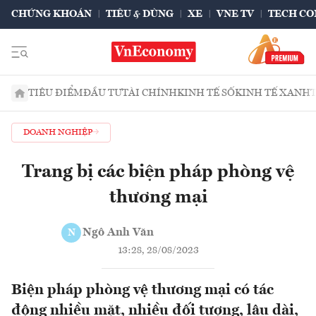
CHỨNG KHOÁN
TIÊU & DÙNG
XE
VNE TV
TECH CO
TIÊU ĐIỂM
ĐẦU TƯ
TÀI CHÍNH
KINH TẾ SỐ
KINH TẾ XANH
DOANH NGHIỆP
Trang bị các biện pháp phòng vệ
thương mại
Ngô Anh Văn
N
13:28, 28/08/2023
Biện pháp phòng vệ thương mại có tác
động nhiều mặt, nhiều đối tượng, lâu dài,