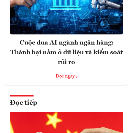
Cuộc đua AI ngành ngân hàng:
Thành bại nằm ở dữ liệu và kiểm soát
rủi ro
Đọc ngay
Đọc tiếp