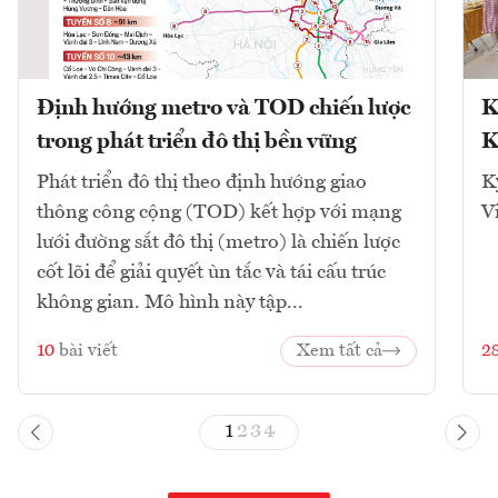
Định hướng metro và TOD chiến lược
K
trong phát triển đô thị bền vững
K
Phát triển đô thị theo định hướng giao
K
thông công cộng (TOD) kết hợp với mạng
V
lưới đường sắt đô thị (metro) là chiến lược
cốt lõi để giải quyết ùn tắc và tái cấu trúc
không gian. Mô hình này tập...
10
bài viết
Xem tất cả
2
1
2
3
4