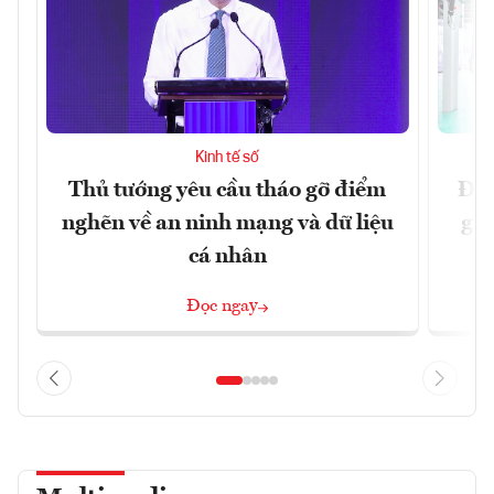
Kinh tế số
Thủ tướng yêu cầu tháo gỡ điểm
Đề 
nghẽn về an ninh mạng và dữ liệu
gia
cá nhân
Đọc ngay