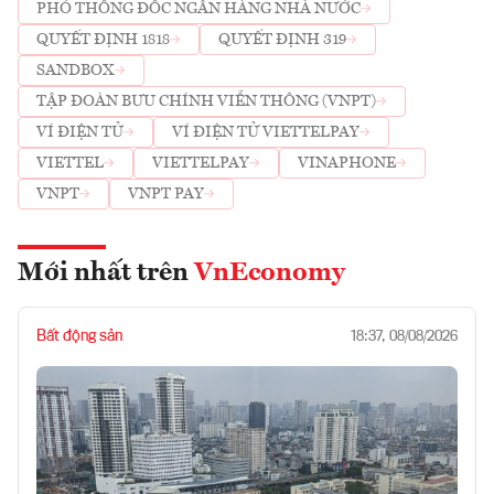
PHÓ THỐNG ĐỐC NGÂN HÀNG NHÀ NƯỚC
QUYẾT ĐỊNH 1818
QUYẾT ĐỊNH 319
SANDBOX
TẬP ĐOÀN BƯU CHÍNH VIỄN THÔNG (VNPT)
VÍ ĐIỆN TỬ
VÍ ĐIỆN TỬ VIETTELPAY
VIETTEL
VIETTELPAY
VINAPHONE
VNPT
VNPT PAY
Mới nhất trên
VnEconomy
Bất động sản
18:37, 08/08/2026