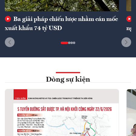
Ba giải pháp chiến lược nhằm cán mốc
xuất khẩu 74 tỷ USD
ngu
Dòng sự kiện