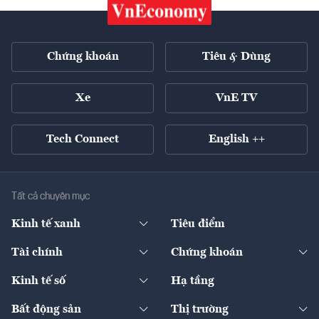
Chứng khoán
Tiêu & Dùng
Xe
VnE TV
Tech Connect
English ++
Tất cả chuyên mục
Kinh tế xanh
Tiêu điểm
Chuyển động xanh
Tài chính
Chứng khoán
Pháp lý
Ngân hàng
Doanh nghiệp niêm yết
Kinh tế số
Hạ tầng
Thương hiệu xanh
Thị trường vốn
Thị trường
Sản phẩm - Thị trường
Bất động sản
Thị trường
Diễn đàn