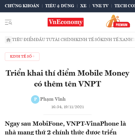
CHỨNG KHOÁN
TIÊU & DÙNG
XE
VNE TV
TECH CO
TIÊU ĐIỂM
ĐẦU TƯ
TÀI CHÍNH
KINH TẾ SỐ
KINH TẾ XANH
KINH TẾ SỐ
Triển khai thí điểm Mobile Money
có thêm tên VNPT
Phạm Vinh
P
16:34, 19/11/2021
Ngay sau MobiFone, VNPT-VinaPhone là
nhà mạng thứ 2 chính thức được triển