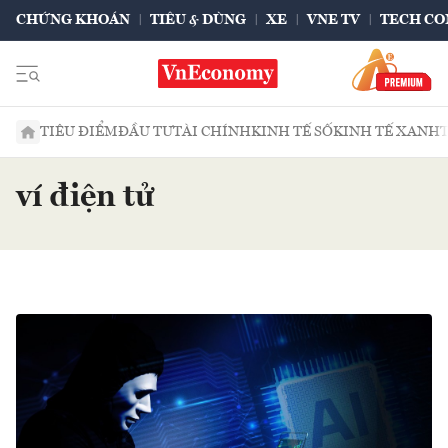
CHỨNG KHOÁN
TIÊU & DÙNG
XE
VNE TV
TECH CO
TIÊU ĐIỂM
ĐẦU TƯ
TÀI CHÍNH
KINH TẾ SỐ
KINH TẾ XANH
ví điện tử