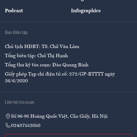
Đẹp +
An sinh
Podcast
Infographics
Giải trí
Y tế
Nhà
Ban Biên tập
Ẩm thực
Chủ tịch HĐBT: TS. Chử Văn Lâm
Tổng biên tập: Chử Thị Hạnh
Tổng thư ký tòa soạn: Đào Quang Bính
Giấy phép Tạp chí điện tử số: 272/GP-BTTTT ngày
26/6/2020
Liên hệ tòa soạn
Số 96-98 Hoàng Quốc Việt, Cầu Giấy, Hà Nội
02437552050