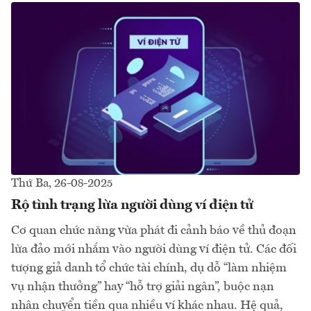
Thứ Ba, 26-08-2025
Rộ tình trạng lừa người dùng ví điện tử
Cơ quan chức năng vừa phát đi cảnh báo về thủ đoạn
lừa đảo mới nhắm vào người dùng ví điện tử. Các đối
tượng giả danh tổ chức tài chính, dụ dỗ “làm nhiệm
vụ nhận thưởng” hay “hỗ trợ giải ngân”, buộc nạn
nhân chuyển tiền qua nhiều ví khác nhau. Hệ quả,