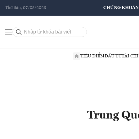
Thứ Sáu, 07/08/2026
CHỨNG KHOÁN
TIÊU ĐIỂM
ĐẦU TƯ
TÀI CH
Trung Quố