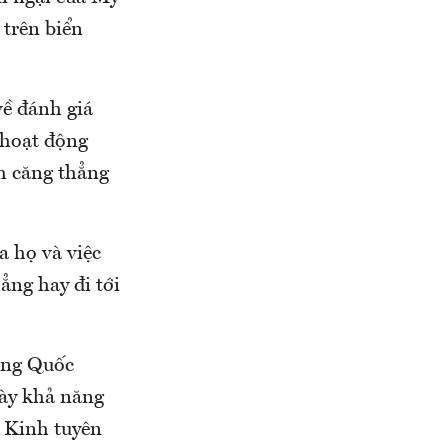
 trên biển
về đánh giá
 hoạt động
m căng thẳng
a họ và việc
ẳng hay đi tới
ung Quốc
này khả năng
c Kinh tuyên