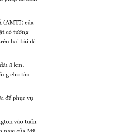
Á (AMTI) của
ật có tường
rên hai bãi đá
dài 3 km.
cảng cho tàu
ài để phục vụ
ngton vào tuần
n ngại của Mỹ