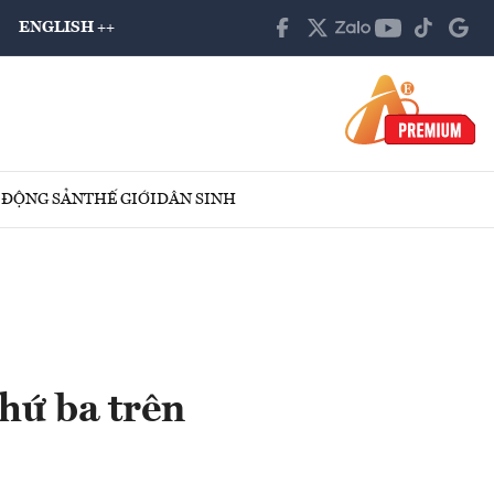
ENGLISH ++
 ĐỘNG SẢN
THẾ GIỚI
DÂN SINH
hứ ba trên