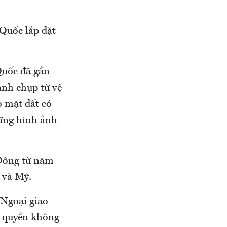
 Quốc lắp đặt
Quốc đã gần
ảnh chụp từ vệ
o mặt đất có
hững hình ảnh
 Đông từ năm
 và Mỹ.
 Ngoại giao
ủ quyền không