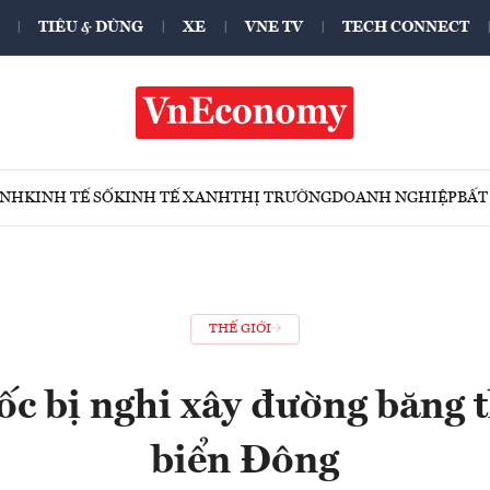
TIÊU & DÙNG
XE
VNE TV
TECH CONNECT
ÍNH
KINH TẾ SỐ
KINH TẾ XANH
THỊ TRƯỜNG
DOANH NGHIỆP
BẤT
THẾ GIỚI
c bị nghi xây đường băng t
biển Đông