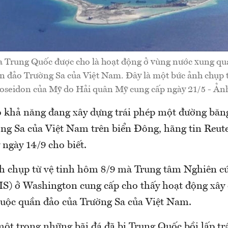
ủa Trung Quốc được cho là hoạt động ở vùng nước xung qu
n đảo Trường Sa của Việt Nam. Đây là một bức ảnh chụp t
Poseidon của Mỹ do Hải quân Mỹ cung cấp ngày 21/5 - Ảnh
 khả năng đang xây dựng trái phép một đường băng
ng Sa của Việt Nam trên biển Đông, hãng tin Reute
ngày 14/9 cho biết.
 chụp từ vệ tinh hôm 8/9 mà Trung tâm Nghiên cứ
SIS) ở Washington cung cấp cho thấy hoạt động xây 
ộc quần đảo của Trường Sa của Việt Nam.
ột trong những bãi đá đã bị Trung Quốc bồi lấp tr