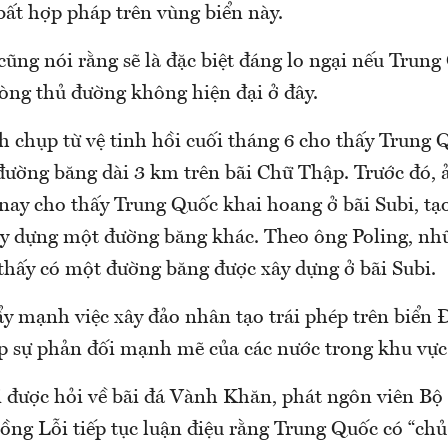
bất hợp pháp trên vùng biển này.
cũng nói rằng sẽ là đặc biệt đáng lo ngại nếu Trung
hòng thủ đường không hiện đại ở đây.
 chụp từ vệ tinh hồi cuối tháng 6 cho thấy Trung 
đường băng dài 3 km trên bãi Chữ Thập. Trước đó, 
nay cho thấy Trung Quốc khai hoang ở bãi Subi, tạ
ây dựng một đường băng khác. Theo ông Poling, n
thấy có một đường băng được xây dựng ở bãi Subi.
y mạnh việc xây đảo nhân tạo trái phép trên biển
ấp sự phản đối mạnh mẽ của các nước trong khu vực
i được hỏi về bãi đá Vành Khăn, phát ngôn viên Bộ
ng Lỗi tiếp tục luận điệu rằng Trung Quốc có “ch