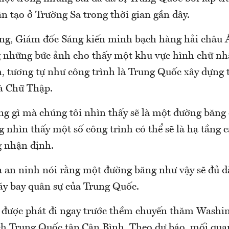
n tạo ở Trường Sa trong thời gian gần dây.
ng, Giám đốc Sáng kiến minh bạch hàng hải châu 
g những bức ảnh cho thấy một khu vực hình chữ nh
, tương tự như công trình là Trung Quốc xây dựng t
và Chữ Thập.
ng gì mà chúng tôi nhìn thấy sẽ là một đường băng 
 nhìn thấy một số công trình có thể sẽ là hạ tầng 
g nhận định.
a an ninh nói rằng một đường băng như vậy sẽ đủ d
áy bay quân sự của Trung Quốc.
 được phát đi ngay trước thềm chuyến thăm Washi
ịch Trung Quốc tập Cận Bình. Theo dự báo, mối qua