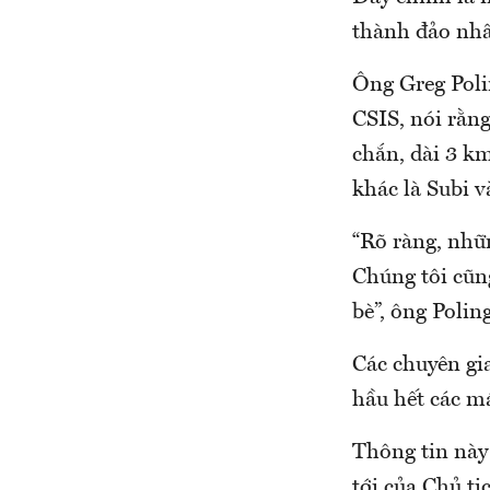
thành đảo nhâ
Ông Greg Poli
CSIS, nói rằn
chắn, dài 3 km
khác là Subi 
“Rõ ràng, nhữ
Chúng tôi cũng
bè”, ông Polin
Các chuyên gi
hầu hết các m
Thông tin này
tới của Chủ t