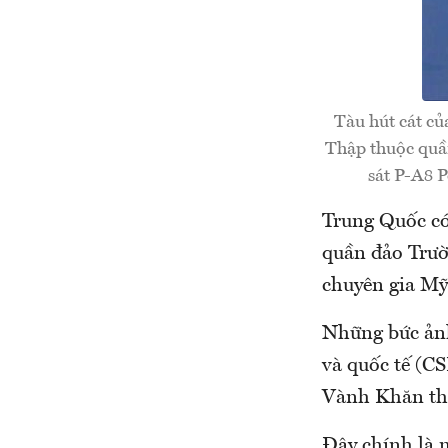
Tàu hút cát c
Thập thuộc quầ
sát P-A8 
Trung Quốc có
quần đảo Trườ
chuyên gia Mỹ 
Những bức ảnh
và quốc tế (C
Vành Khăn thu
Đây chính là m