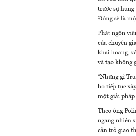
trước sự hung
Đông sẽ là mộ
Phát ngôn viê
của chuyên gia
khai hoang, x
và tạo không g
“Những gì Tru
họ tiếp tục x
một giải pháp
Theo ông Poli
ngang nhiên x
cản trở giao 