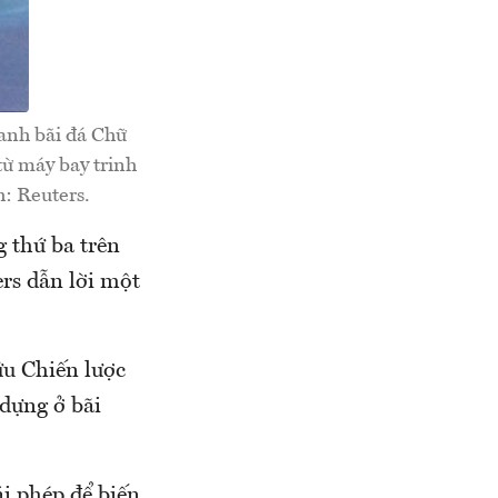
anh bãi đá Chữ
ừ máy bay trinh
: Reuters.
 thứ ba trên
rs dẫn lời một
u Chiến lược
dựng ở bãi
ái phép để biến