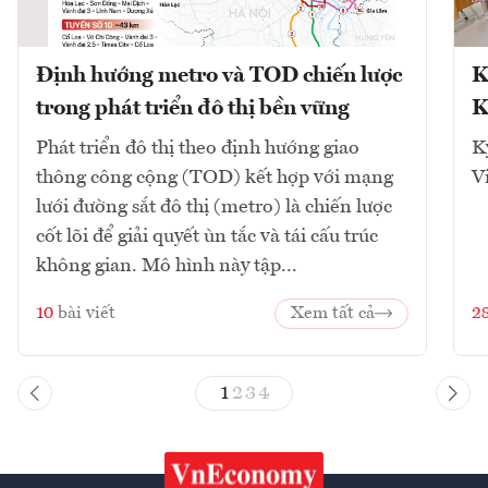
Định hướng metro và TOD chiến lược
K
trong phát triển đô thị bền vững
K
Phát triển đô thị theo định hướng giao
K
thông công cộng (TOD) kết hợp với mạng
V
lưới đường sắt đô thị (metro) là chiến lược
cốt lõi để giải quyết ùn tắc và tái cấu trúc
không gian. Mô hình này tập...
10
bài viết
Xem tất cả
2
1
2
3
4