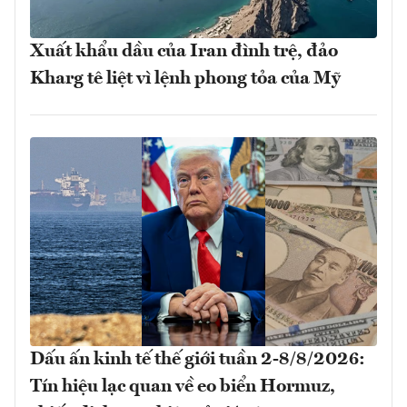
Xuất khẩu dầu của Iran đình trệ, đảo
Kharg tê liệt vì lệnh phong tỏa của Mỹ
Dấu ấn kinh tế thế giới tuần 2-8/8/2026:
Tín hiệu lạc quan về eo biển Hormuz,