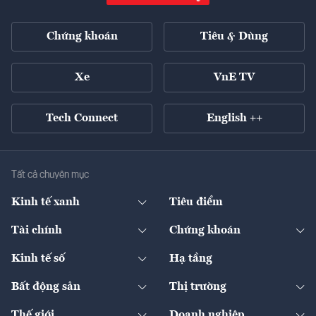
Chứng khoán
Tiêu & Dùng
Xe
VnE TV
Tech Connect
English ++
Tất cả chuyên mục
Kinh tế xanh
Tiêu điểm
Chuyển động xanh
Tài chính
Chứng khoán
Pháp lý
Ngân hàng
Doanh nghiệp niêm yết
Kinh tế số
Hạ tầng
Thương hiệu xanh
Thị trường vốn
Thị trường
Sản phẩm - Thị trường
Bất động sản
Thị trường
Diễn đàn
Thuế
Đầu tư
Tài sản số
Chính sách
Xuất nhập khẩu
Thế giới
Doanh nghiệp