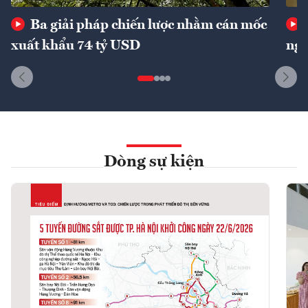
Ba giải pháp chiến lược nhằm cán mốc
xuất khẩu 74 tỷ USD
ngu
Dòng sự kiện