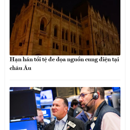
Hạn hán tồi tệ đe dọa nguồn cung điện tại
châu Âu