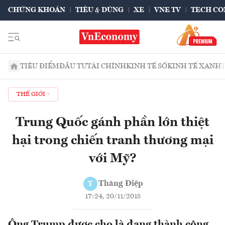
CHỨNG KHOÁN
TIÊU & DÙNG
XE
VNE TV
TECH CO
TIÊU ĐIỂM
ĐẦU TƯ
TÀI CHÍNH
KINH TẾ SỐ
KINH TẾ XANH
THẾ GIỚI
Trung Quốc gánh phần lớn thiệt
hại trong chiến tranh thương mại
với Mỹ?
Thăng Điệp
T
17:24, 20/11/2018
Ông Trump được cho là đang thành công