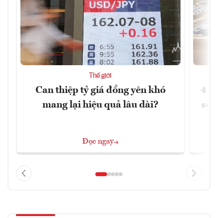
Thế giới
Can thiệp tỷ giá đồng yên khó
4 t
mang lại hiệu quả lâu dài?
sở 
Đọc ngay