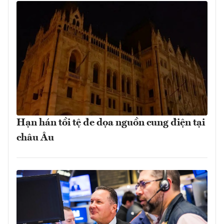
Hạn hán tồi tệ đe dọa nguồn cung điện tại
châu Âu