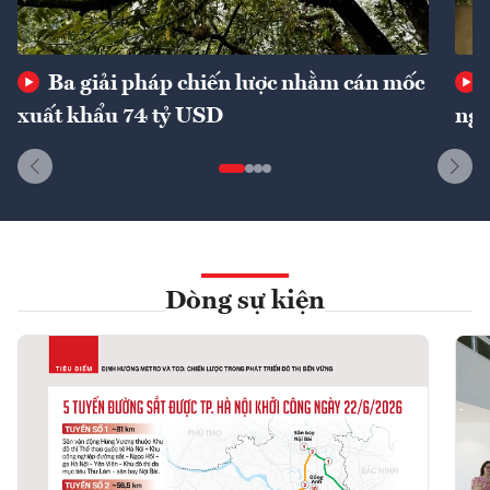
Ba giải pháp chiến lược nhằm cán mốc
xuất khẩu 74 tỷ USD
ngu
Dòng sự kiện