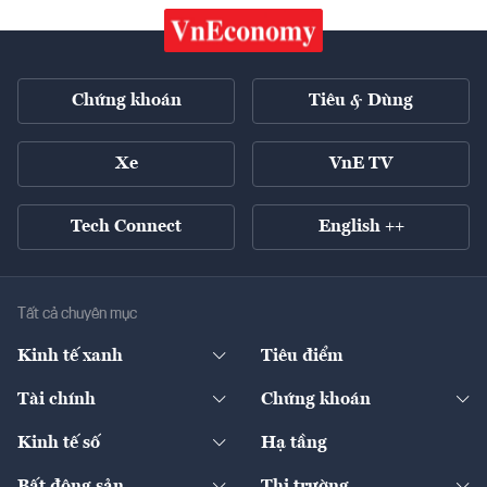
Chứng khoán
Tiêu & Dùng
Xe
VnE TV
Tech Connect
English ++
Tất cả chuyên mục
Kinh tế xanh
Tiêu điểm
Chuyển động xanh
Tài chính
Chứng khoán
Pháp lý
Ngân hàng
Doanh nghiệp niêm yết
Kinh tế số
Hạ tầng
Thương hiệu xanh
Thị trường vốn
Thị trường
Sản phẩm - Thị trường
Bất động sản
Thị trường