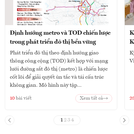
Định hướng metro và TOD chiến lược
K
trong phát triển đô thị bền vững
K
Phát triển đô thị theo định hướng giao
K
thông công cộng (TOD) kết hợp với mạng
V
lưới đường sắt đô thị (metro) là chiến lược
cốt lõi để giải quyết ùn tắc và tái cấu trúc
không gian. Mô hình này tập...
10
bài viết
Xem tất cả
2
1
2
3
4