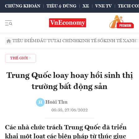
CHỨNG KHOÁN
TIÊU & DÙNG
XE
VNE TV
TECH CO
TIÊU ĐIỂM
ĐẦU TƯ
TÀI CHÍNH
KINH TẾ SỐ
KINH TẾ XANH
THẾ GIỚI
Trung Quốc loay hoay hồi sinh thị
trường bất động sản
Hoài Thu
H
08:38, 27/05/2022
Các nhà chức trách Trung Quốc đã triển
khai một loạt các biện pháp từ thúc giục