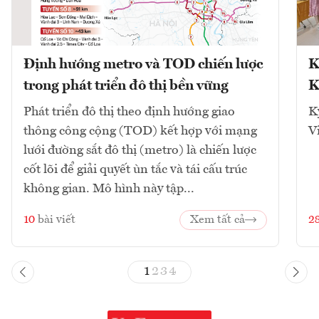
Định hướng metro và TOD chiến lược
K
trong phát triển đô thị bền vững
K
Phát triển đô thị theo định hướng giao
K
thông công cộng (TOD) kết hợp với mạng
V
lưới đường sắt đô thị (metro) là chiến lược
cốt lõi để giải quyết ùn tắc và tái cấu trúc
không gian. Mô hình này tập...
10
bài viết
Xem tất cả
2
1
2
3
4