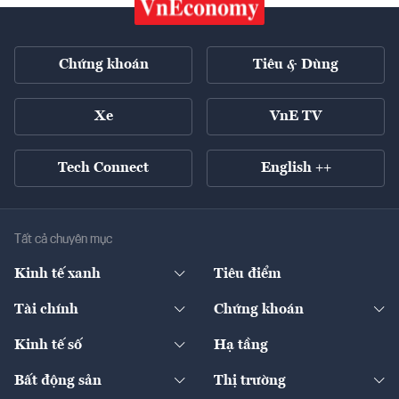
Chứng khoán
Tiêu & Dùng
Xe
VnE TV
Tech Connect
English ++
Tất cả chuyên mục
Kinh tế xanh
Tiêu điểm
Chuyển động xanh
Tài chính
Chứng khoán
Pháp lý
Ngân hàng
Doanh nghiệp niêm yết
Kinh tế số
Hạ tầng
Thương hiệu xanh
Thị trường vốn
Thị trường
Sản phẩm - Thị trường
Bất động sản
Thị trường
Diễn đàn
Thuế
Đầu tư