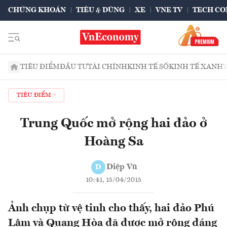
CHỨNG KHOÁN
TIÊU & DÙNG
XE
VNE TV
TECH CO
TIÊU ĐIỂM
ĐẦU TƯ
TÀI CHÍNH
KINH TẾ SỐ
KINH TẾ XANH
TIÊU ĐIỂM
Trung Quốc mở rộng hai đảo ở
Hoàng Sa
Diệp Vũ
D
10:41, 15/04/2015
Ảnh chụp từ vệ tinh cho thấy, hai đảo Phú
Lâm và Quang Hòa đã được mở rộng đáng