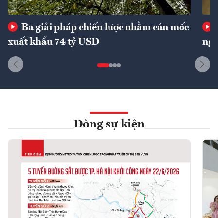
Ba giải pháp chiến lược nhằm cán mốc
xuất khẩu 74 tỷ USD
ngu
Dòng sự kiện