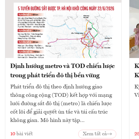
Định hướng metro và TOD chiến lược
K
trong phát triển đô thị bền vững
K
Phát triển đô thị theo định hướng giao
K
thông công cộng (TOD) kết hợp với mạng
V
lưới đường sắt đô thị (metro) là chiến lược
cốt lõi để giải quyết ùn tắc và tái cấu trúc
không gian. Mô hình này tập...
10
bài viết
Xem tất cả
2