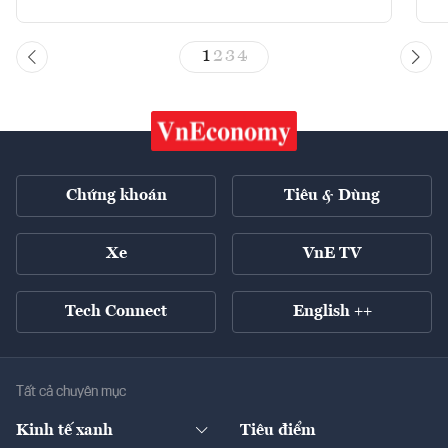
1
2
3
4
Chứng khoán
Tiêu & Dùng
Xe
VnE TV
Tech Connect
English ++
Tất cả chuyên mục
Kinh tế xanh
Tiêu điểm