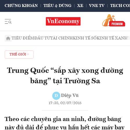
CHỨNG KHOÁN
TIÊU & DÙNG
XE
VNE TV
TECH CO
TIÊU ĐIỂM
ĐẦU TƯ
TÀI CHÍNH
KINH TẾ SỐ
KINH TẾ XANH
THẾ GIỚI
Trung Quốc “sắp xây xong đường
băng” tại Trường Sa
Diệp Vũ
D
17:38, 02/07/2015
Theo các chuyên gia an ninh, đường băng
này đủ dài để phục vụ hầu hết các máy bay