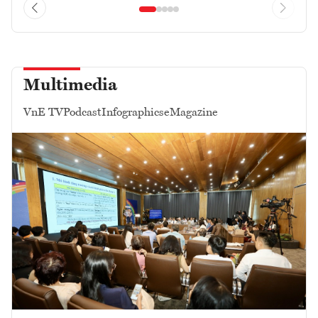
Multimedia
VnE TV
Podcast
Infographics
eMagazine