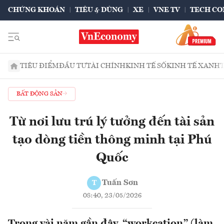
CHỨNG KHOÁN
TIÊU & DÙNG
XE
VNE TV
TECH CO
TIÊU ĐIỂM
ĐẦU TƯ
TÀI CHÍNH
KINH TẾ SỐ
KINH TẾ XANH
BẤT ĐỘNG SẢN
Từ nơi lưu trú lý tưởng đến tài sản
tạo dòng tiền thông minh tại Phú
Quốc
Tuấn Sơn
T
08:40, 23/05/2026
Trong vài năm gần đây, “workcation” (làm