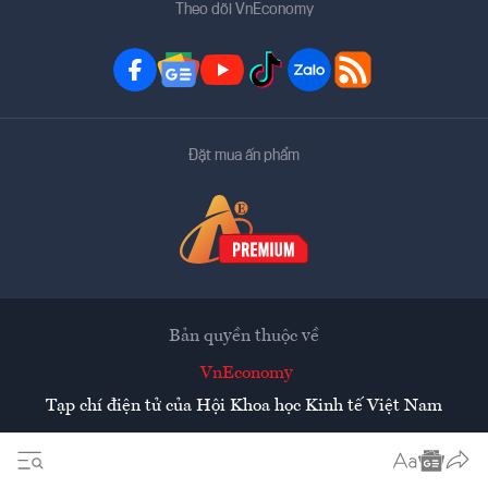
Theo dõi VnEconomy
Đặt mua ấn phẩm
Bản quyền thuộc về
VnEconomy
Tạp chí điện tử của Hội Khoa học Kinh tế Việt Nam
Mọi tin bài đăng lại từ website này phải có sự chấp thuận
bằng văn bản của
Tạp chí Kinh tế Việt Nam - VnEconomy