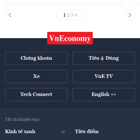
1
2
3
4
Chứng khoán
Tiêu & Dùng
Xe
VnE TV
Tech Connect
English ++
Tất cả chuyên mục
Kinh tế xanh
Tiêu điểm