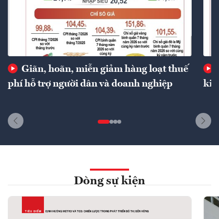
Giãn, hoãn, miễn giảm hàng loạt thuế
phí hỗ trợ người dân và doanh nghiệp
kin
Dòng sự kiện