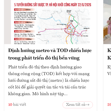
Định hướng metro và TOD chiến lược
K
trong phát triển đô thị bền vững
K
Phát triển đô thị theo định hướng giao
K
thông công cộng (TOD) kết hợp với mạng
V
lưới đường sắt đô thị (metro) là chiến lược
cốt lõi để giải quyết ùn tắc và tái cấu trúc
không gian. Mô hình này tập...
10
bài viết
Xem tất cả
2