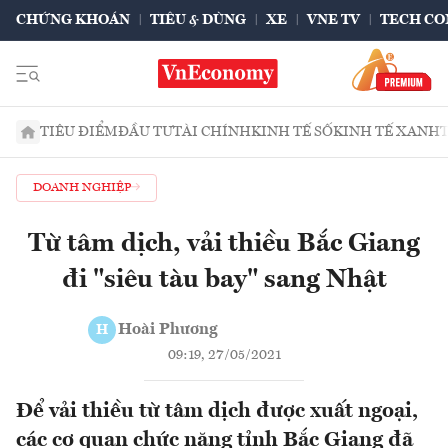
CHỨNG KHOÁN
TIÊU & DÙNG
XE
VNE TV
TECH CO
TIÊU ĐIỂM
ĐẦU TƯ
TÀI CHÍNH
KINH TẾ SỐ
KINH TẾ XANH
DOANH NGHIỆP
Từ tâm dịch, vải thiều Bắc Giang
đi "siêu tàu bay" sang Nhật
Hoài Phương
H
09:19, 27/05/2021
Để vải thiều từ tâm dịch được xuất ngoại,
các cơ quan chức năng tỉnh Bắc Giang đã