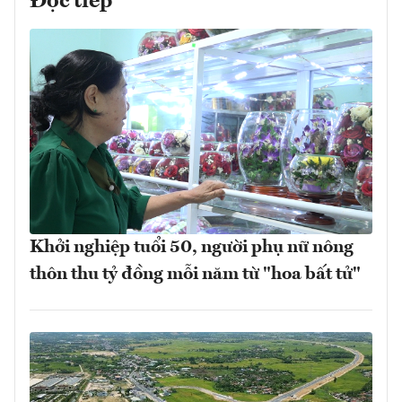
Đọc tiếp
Khởi nghiệp tuổi 50, người phụ nữ nông
thôn thu tỷ đồng mỗi năm từ "hoa bất tử"