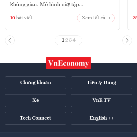
không gian. Mô hình này tập...
10
bài viết
Xem tất cả
2
1
2
3
4
Chứng khoán
Tiêu & Dùng
Xe
VnE TV
Tech Connect
English ++