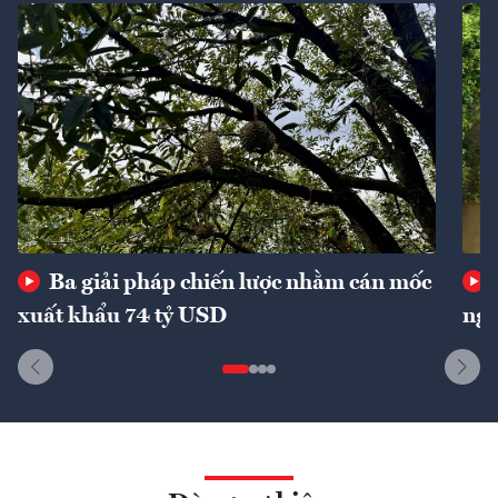
Ba giải pháp chiến lược nhằm cán mốc
xuất khẩu 74 tỷ USD
ngu