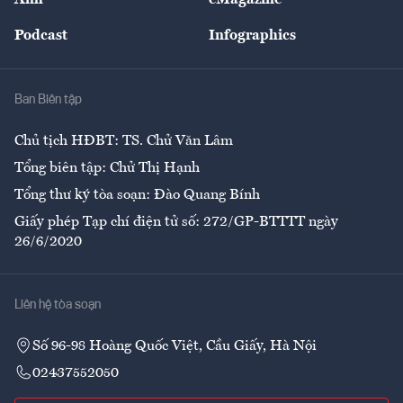
Đẹp +
An sinh
Podcast
Infographics
Giải trí
Y tế
Nhà
Ban Biên tập
Ẩm thực
Chủ tịch HĐBT: TS. Chử Văn Lâm
Tổng biên tập: Chử Thị Hạnh
Tổng thư ký tòa soạn: Đào Quang Bính
Giấy phép Tạp chí điện tử số: 272/GP-BTTTT ngày
26/6/2020
Liên hệ tòa soạn
Số 96-98 Hoàng Quốc Việt, Cầu Giấy, Hà Nội
02437552050