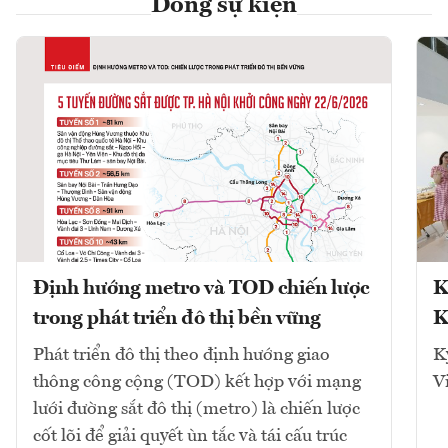
Dòng sự kiện
Định hướng metro và TOD chiến lược
K
trong phát triển đô thị bền vững
K
Phát triển đô thị theo định hướng giao
K
thông công cộng (TOD) kết hợp với mạng
V
lưới đường sắt đô thị (metro) là chiến lược
cốt lõi để giải quyết ùn tắc và tái cấu trúc