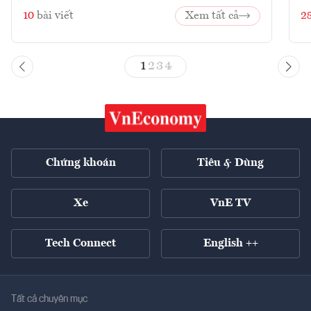
10
bài viết
Xem tất cả
2
1
2
3
4
Chứng khoán
Tiêu & Dùng
Xe
VnE TV
Tech Connect
English ++
Tất cả chuyên mục