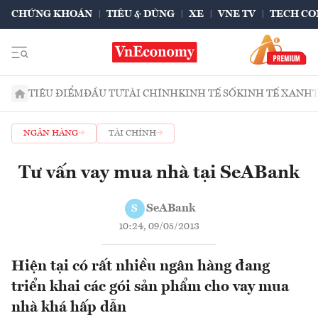
CHỨNG KHOÁN
TIÊU & DÙNG
XE
VNE TV
TECH CO
TIÊU ĐIỂM
ĐẦU TƯ
TÀI CHÍNH
KINH TẾ SỐ
KINH TẾ XANH
NGÂN HÀNG
TÀI CHÍNH
Tư vấn vay mua nhà tại SeABank
SeABank
S
10:24, 09/05/2013
Hiện tại có rất nhiều ngân hàng đang
triển khai các gói sản phẩm cho vay mua
nhà khá hấp dẫn