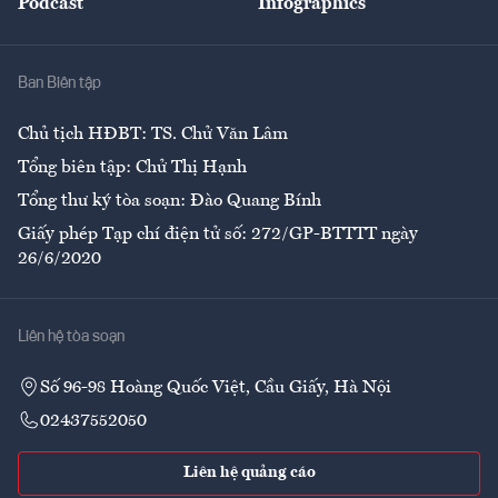
Podcast
Infographics
Giải trí
Y tế
Nhà
Ban Biên tập
Ẩm thực
Chủ tịch HĐBT: TS. Chử Văn Lâm
Tổng biên tập: Chử Thị Hạnh
Tổng thư ký tòa soạn: Đào Quang Bính
Giấy phép Tạp chí điện tử số: 272/GP-BTTTT ngày
26/6/2020
Liên hệ tòa soạn
Số 96-98 Hoàng Quốc Việt, Cầu Giấy, Hà Nội
02437552050
Liên hệ quảng cáo