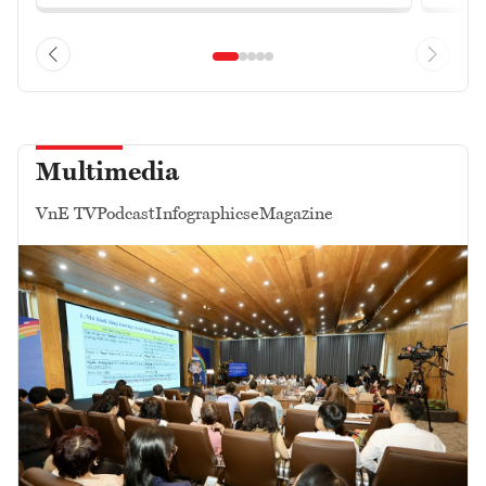
Multimedia
VnE TV
Podcast
Infographics
eMagazine