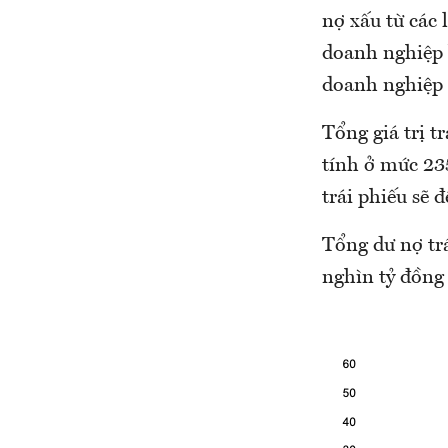
nợ xấu từ các 
doanh nghiệp b
doanh nghiệp 
Tổng giá trị 
tính ở mức 23
trái phiếu sẽ 
Tổng dư nợ trá
nghìn tỷ đồng 