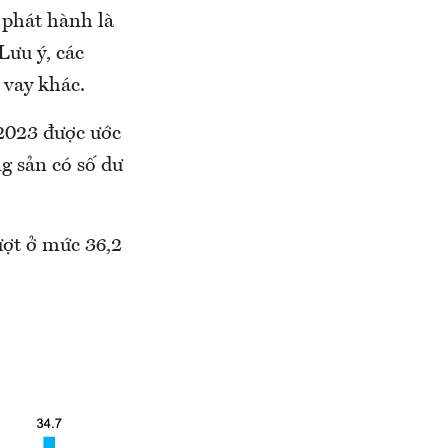
c phát hành là
Lưu ý, các
 vay khác.
 2023 được ước
g sản có số dư
lượt ở mức 36,2