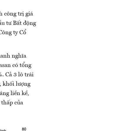
 công trị giá
ầu tư Bất động
Công ty Cổ
 danh nghĩa
asan có tổng
%. Cả 3 lô trái
, khối lượng
áng liền kề,
 thấp của