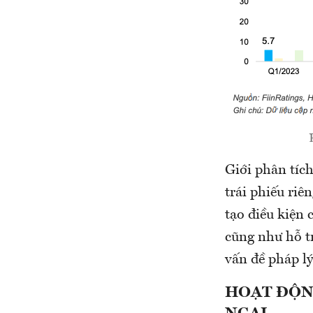
Giới phân tíc
trái phiếu riê
tạo điều kiện 
cũng như hỗ t
vấn đề pháp lý
HOẠT ĐỘNG