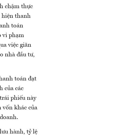
nh chậm thực
c hiện thanh
hanh toán
p vi phạm
ua việc giãn
o nhà đầu tư,
thanh toán đạt
h của các
trái phiếu này
n vốn khác của
 doanh.
lưu hành, tỷ lệ