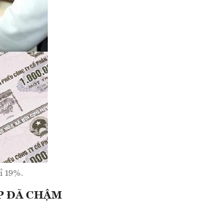
ỉ 19%.
P ĐÃ CHẬM