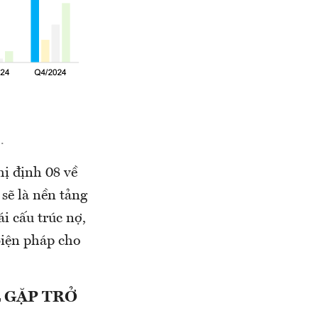
.
ị định 08 về
sẽ là nền tảng
i cấu trúc nợ,
biện pháp cho
 GẶP TRỞ