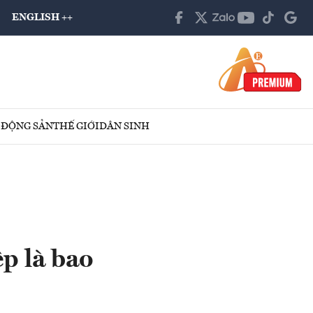
ENGLISH ++
 ĐỘNG SẢN
THẾ GIỚI
DÂN SINH
ệp là bao