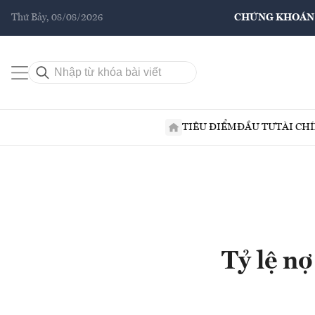
Thứ Bảy, 08/08/2026
CHỨNG KHOÁN
TIÊU ĐIỂM
ĐẦU TƯ
TÀI CH
Tỷ lệ nợ