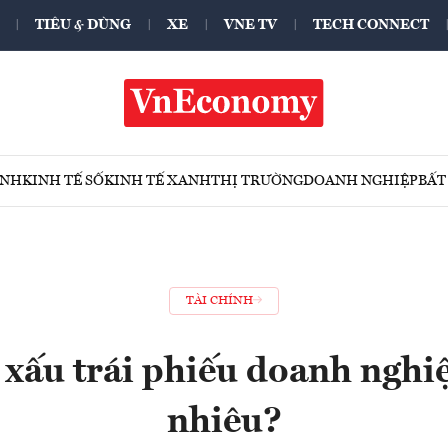
TIÊU & DÙNG
XE
VNE TV
TECH CONNECT
ÍNH
KINH TẾ SỐ
KINH TẾ XANH
THỊ TRƯỜNG
DOANH NGHIỆP
BẤT
TÀI CHÍNH
 xấu trái phiếu doanh nghi
nhiêu?