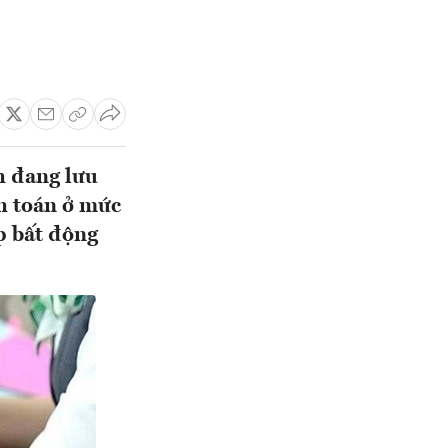
nh đang lưu
nh toán ở mức
p bất động