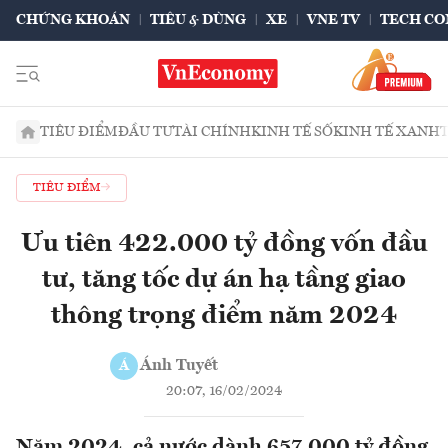
CHỨNG KHOÁN
TIÊU & DÙNG
XE
VNE TV
TECH CO
TIÊU ĐIỂM
ĐẦU TƯ
TÀI CHÍNH
KINH TẾ SỐ
KINH TẾ XANH
TIÊU ĐIỂM
Ưu tiên 422.000 tỷ đồng vốn đầu
tư, tăng tốc dự án hạ tầng giao
thông trọng điểm năm 2024
Ánh Tuyết
Á
20:07, 16/02/2024
Năm 2024, cả nước dành 657.000 tỷ đồng