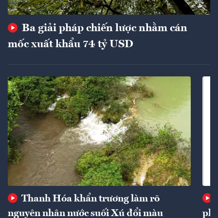
Ba giải pháp chiến lược nhằm cán
mốc xuất khẩu 74 tỷ USD
Thanh Hóa khẩn trương làm rõ
nguyên nhân nước suối Xú đổi màu
phí