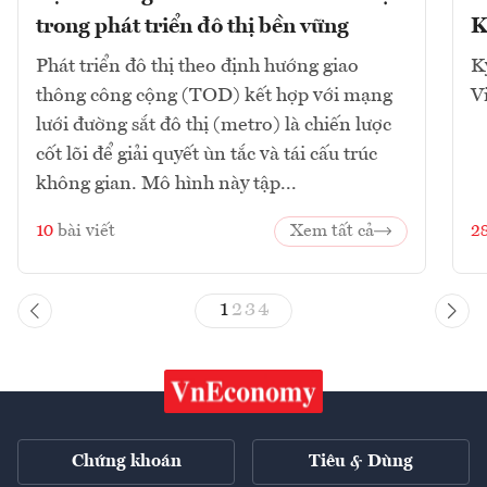
trong phát triển đô thị bền vững
K
Phát triển đô thị theo định hướng giao
K
thông công cộng (TOD) kết hợp với mạng
V
lưới đường sắt đô thị (metro) là chiến lược
cốt lõi để giải quyết ùn tắc và tái cấu trúc
không gian. Mô hình này tập...
10
bài viết
Xem tất cả
2
1
2
3
4
Chứng khoán
Tiêu & Dùng