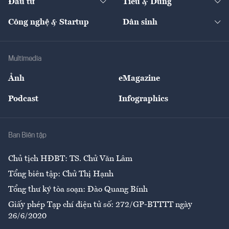
Đầu tư
Tiêu & Dùng
Quản trị số
Cafe BĐS
Thị trường
Kinh doanh
Kết nối
Tạp chí kinh tế Việt Nam
eMagazine
Nhà đầu tư
Du lịch
Công nghệ & Startup
Dân sinh
Tư vấn
Nông sản
Doanh nhân
Tư vấn Tiêu & Dùng
Infographics
Hạ tầng
Sức khỏe
Khung pháp lý
Doanh nghiệp
Địa phương
Thị trường
Bảo hiểm
Multimedia
Sự kiện
Nhân lực
Ảnh
eMagazine
Đẹp +
An sinh
Podcast
Infographics
Giải trí
Y tế
Nhà
Ban Biên tập
Ẩm thực
Chủ tịch HĐBT: TS. Chử Văn Lâm
Tổng biên tập: Chử Thị Hạnh
Tổng thư ký tòa soạn: Đào Quang Bính
Giấy phép Tạp chí điện tử số: 272/GP-BTTTT ngày
26/6/2020