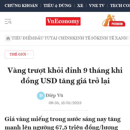
CHỨNG KHOÁN
TIÊU & DÙNG
XE
VNE TV
TECH CO
TIÊU ĐIỂM
ĐẦU TƯ
TÀI CHÍNH
KINH TẾ SỐ
KINH TẾ XANH
THẾ GIỚI
Vàng trượt khỏi đỉnh 9 tháng khi
đồng USD tăng giá trở lại
Điệp Vũ
Đ
09:35, 18/01/2023
Giá vàng miếng trong nước sáng nay tăng
mạnh lên ngưỡng 67,5 triệu đồng/lượng