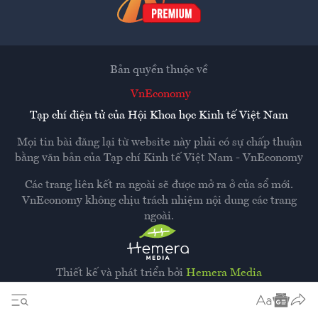
Bản quyền thuộc về
VnEconomy
Tạp chí điện tử của Hội Khoa học Kinh tế Việt Nam
Mọi tin bài đăng lại từ website này phải có sự chấp thuận
bằng văn bản của
Tạp chí Kinh tế Việt Nam - VnEconomy
Các trang liên kết ra ngoài sẽ được mở ra ở cửa sổ mới.
VnEconomy không chịu trách nhiệm nội dung các trang
ngoài.
Thiết kế và phát triển bởi
Hemera Media
Dựa trên nền tảng
Hemera AI CMS