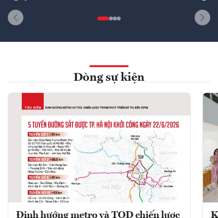
Dòng sự kiện
Định hướng metro và TOD chiến lược
K