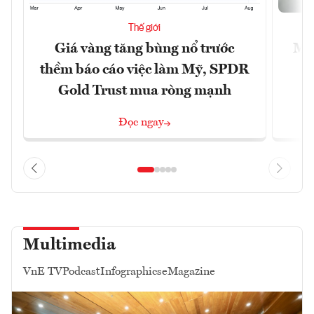
Thế giới
Giá vàng tăng bùng nổ trước
Mỹ 
thềm báo cáo việc làm Mỹ, SPDR
Gold Trust mua ròng mạnh
Đọc ngay
Multimedia
VnE TV
Podcast
Infographics
eMagazine