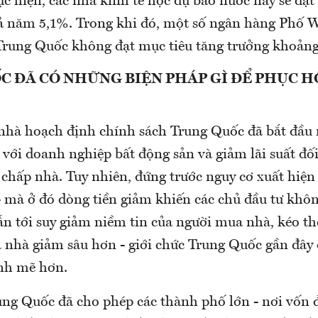
 hiện, các nhà kinh tế học dự báo nước này sẽ đạt 
 năm 5,1%. Trong khi đó, một số ngân hàng Phố W
Trung Quốc không đạt mục tiêu tăng trưởng khoản
C ĐÃ CÓ NHỮNG BIỆN PHÁP GÌ ĐỂ PHỤC H
nhà hoạch định chính sách Trung Quốc đã bắt đầu 
 với doanh nghiệp bất động sản và giảm lãi suất đối
 chấp nhà. Tuy nhiên, đứng trước nguy cơ xuất hiệ
 - mà ở đó dòng tiền giảm khiến các chủ đầu tư khô
dẫn tới suy giảm niềm tin của người mua nhà, kéo t
á nhà giảm sâu hơn - giới chức Trung Quốc gần đây
nh mẽ hơn.
ng Quốc đã cho phép các thành phố lớn - nơi vốn 