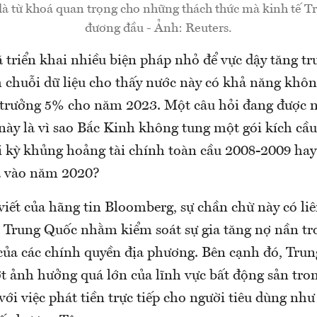
 là từ khoá quan trọng cho những thách thức mà kinh tế 
đương đầu - Ảnh: Reuters.
 triển khai nhiều biện pháp nhỏ để vực dậy tăng tr
h chuỗi dữ liệu cho thấy nước này có khả năng khôn
 trưởng 5% cho năm 2023. Một câu hỏi đang được 
 này là vì sao Bắc Kinh không tung một gói kích cầ
i kỳ khủng hoảng tài chính toàn cầu 2008-2009 hay 
a vào năm 2020?
viết của hãng tin Bloomberg, sự chần chừ này có li
a Trung Quốc nhằm kiểm soát sự gia tăng nợ nần tr
ợ của các chính quyền địa phương. Bên cạnh đó, Tru
 ảnh hưởng quá lớn của lĩnh vực bất động sản tron
với việc phát tiền trực tiếp cho người tiêu dùng nh