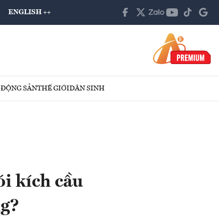
ENGLISH ++
 ĐỘNG SẢN
THẾ GIỚI
DÂN SINH
i kích cầu
ng?