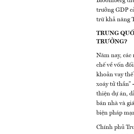
Bloomberg thực
trưởng GDP cả
trừ khả năng 
TRUNG QUỐ
TRƯỞNG?
Năm nay, các 
chế về vốn đối
khoản vay thế
xoáy tử thần”
thiện dự án, 
bán nhà và gi
biện pháp mạ
Chính phủ Tru