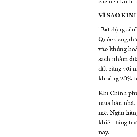
các nền kinh 
VÌ SAO KIN
“Bất động sản
Quốc đang đươn
vào khủng hoả
sách nhằm đưa
đất cùng với 
khoảng 20% t
Khi Chính phủ
mua bán nhà, 
mẽ. Ngân hàng
khiến tăng tr
nay.