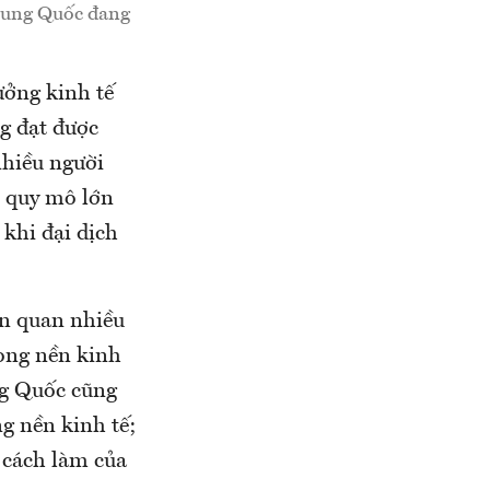
Trung Quốc đang
ưởng kinh tế
g đạt được
nhiều người
u quy mô lớn
khi đại dịch
ên quan nhiều
ong nền kinh
ng Quốc cũng
g nền kinh tế;
ư cách làm của