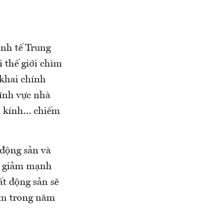
inh tế Trung
i thế giới chìm
 khai chính
Lĩnh vực nhà
m kính… chiếm
 động sản và
ụt giảm mạnh
t động sản sẽ
ăm trong năm