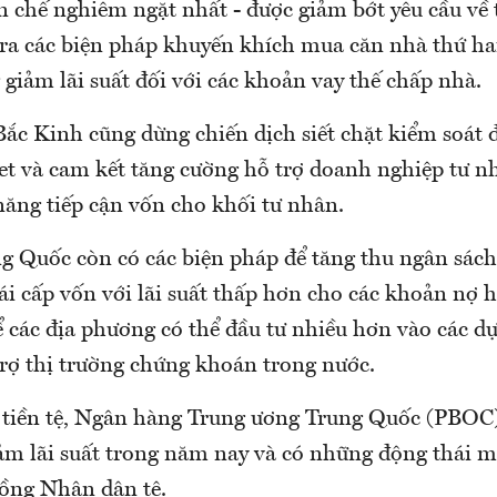
 chế nghiêm ngặt nhất - được giảm bớt yêu cầu về t
ra các biện pháp khuyến khích mua căn nhà thứ hai
giảm lãi suất đối với các khoản vay thế chấp nhà.
ắc Kinh cũng dừng chiến dịch siết chặt kiểm soát đ
net và cam kết tăng cường hỗ trợ doanh nghiệp tư 
năng tiếp cận vốn cho khối tư nhân.
ng Quốc còn có các biện pháp để tăng thu ngân sách
i cấp vốn với lãi suất thấp hơn cho các khoản nợ 
 các địa phương có thể đầu tư nhiều hơn vào các dự
trợ thị trường chứng khoán trong nước.
 tiền tệ, Ngân hàng Trung ương Trung Quốc (PBOC
giảm lãi suất trong năm nay và có những động thái 
đồng Nhân dân tệ.