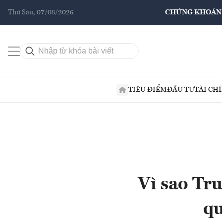
Thứ Sáu, 07/08/2026
CHỨNG KHOÁN
TIÊU ĐIỂM
ĐẦU TƯ
TÀI CH
Vì sao Tr
qu