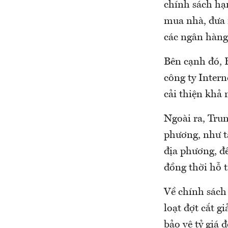
chính sách hạn
mua nhà, đưa 
các ngân hàng 
Bên cạnh đó, B
công ty Inter
cải thiện khả 
Ngoài ra, Tru
phương, như tá
địa phương, để
đồng thời hỗ 
Về chính sách
loạt đợt cắt 
bảo vệ tỷ giá 