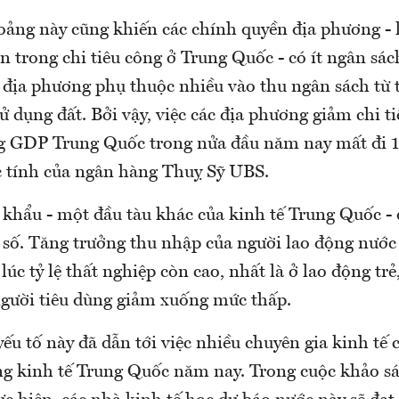
ảng này cũng khiến các chính quyền địa phương - 
 trong chi tiêu công ở Trung Quốc - có ít ngân sác
ác địa phương phụ thuộc nhiều vào thu ngân sách từ
ử dụng đất. Bởi vậy, việc các địa phương giảm chi ti
ng GDP Trung Quốc trong nửa đầu năm nay mất đi 
c tính của ngân hàng Thuỵ Sỹ UBS.
t khẩu - một đầu tàu khác của kinh tế Trung Quốc -
n số. Tăng trưởng thu nhập của người lao động nước
 lúc tỷ lệ thất nghiệp còn cao, nhất là ở lao động tr
người tiêu dùng giảm xuống mức thấp.
ếu tố này đã dẫn tới việc nhiều chuyên gia kinh tế 
ng kinh tế Trung Quốc năm nay. Trong cuộc khảo s