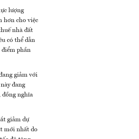
lực lượng
h hơn cho việc
 thuế nhà đất
êu có thể dẫn
1 điểm phần
 đang giảm với
 này đang
ẻ, đồng nghĩa
cắt giảm dự
át mới nhất do