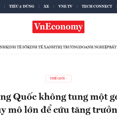
TIÊU & DÙNG
XE
VNE TV
TECH CONNECT
ÍNH
KINH TẾ SỐ
KINH TẾ XANH
THỊ TRƯỜNG
DOANH NGHIỆP
BẤT
THẾ GIỚI
ung Quốc không tung một gó
y mô lớn để cứu tăng trưở