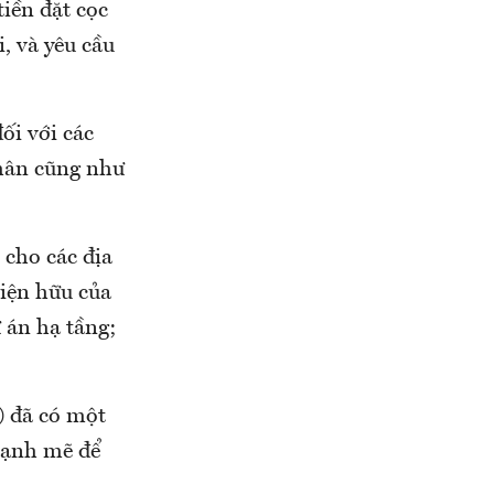
iền đặt cọc
, và yêu cầu
ối với các
nhân cũng như
 cho các địa
hiện hữu của
 án hạ tầng;
) đã có một
mạnh mẽ để