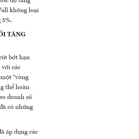
tốc độ tăng
all không loại
g 5%.
ỒI TĂNG
rút bớt hạn
 với các
n một “vòng
ng thể hoàn
heo doanh số
 đã có những
đã áp dụng các