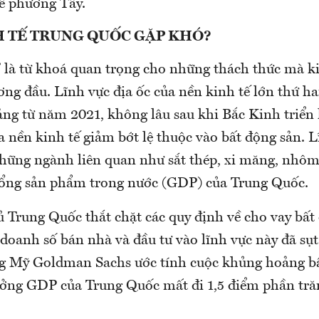
tế phương Tây.
H TẾ TRUNG QUỐC GẶP KHÓ?
” là từ khoá quan trọng cho những thách thức mà k
g đầu. Lĩnh vực địa ốc của nền kinh tế lớn thứ ha
ng từ năm 2021, không lâu sau khi Bắc Kinh triển
 nền kinh tế giảm bớt lệ thuộc vào bất động sản. 
những ngành liên quan như sắt thép, xi măng, nhô
ổng sản phẩm trong nước (GDP) của Trung Quốc.
 Trung Quốc thắt chặt các quy định về cho vay bất
doanh số bán nhà và đầu tư vào lĩnh vực này đã s
 Mỹ Goldman Sachs ước tính cuộc khủng hoảng bấ
ưởng GDP của Trung Quốc mất đi 1,5 điểm phần tr