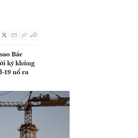
 sao Bắc
ời kỳ khủng
d-19 nổ ra