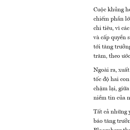
Cuộc khủng ho
chiếm phần lớn
chi tiêu, vì c
và cấp quyền s
tới tăng trưở
trăm, theo ướ
Ngoài ra, xuấ
tốc độ hai co
chậm lại, giữa
niềm tin của 
Tất cả những y
báo tăng trưở