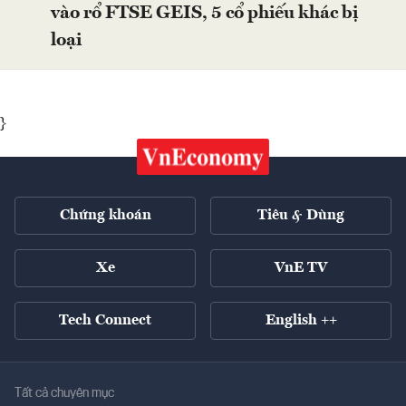
vào rổ FTSE GEIS, 5 cổ phiếu khác bị
loại
}
Chứng khoán
Tiêu & Dùng
Xe
VnE TV
Tech Connect
English ++
Tất cả chuyên mục