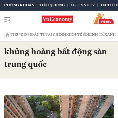
CHỨNG KHOÁN
TIÊU & DÙNG
XE
VNE TV
TECH CO
TIÊU ĐIỂM
ĐẦU TƯ
TÀI CHÍNH
KINH TẾ SỐ
KINH TẾ XANH
khủng hoảng bất động sản
trung quốc