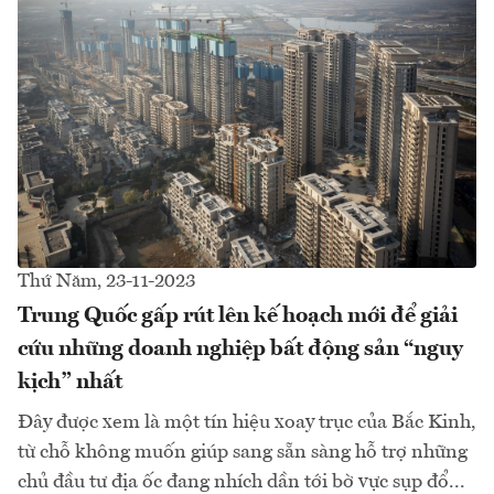
Thứ Năm, 23-11-2023
Trung Quốc gấp rút lên kế hoạch mới để giải
cứu những doanh nghiệp bất động sản “nguy
kịch” nhất
Đây được xem là một tín hiệu xoay trục của Bắc Kinh,
từ chỗ không muốn giúp sang sẵn sàng hỗ trợ những
chủ đầu tư địa ốc đang nhích dần tới bờ vực sụp đổ...