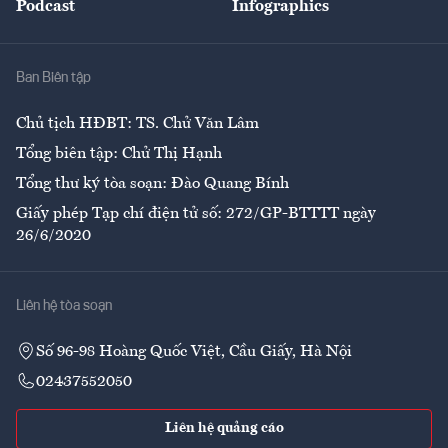
Podcast
Infographics
Giải trí
Y tế
Nhà
Ban Biên tập
Ẩm thực
Chủ tịch HĐBT: TS. Chử Văn Lâm
Tổng biên tập: Chử Thị Hạnh
Tổng thư ký tòa soạn: Đào Quang Bính
Giấy phép Tạp chí điện tử số: 272/GP-BTTTT ngày
26/6/2020
Liên hệ tòa soạn
Số 96-98 Hoàng Quốc Việt, Cầu Giấy, Hà Nội
02437552050
Liên hệ quảng cáo