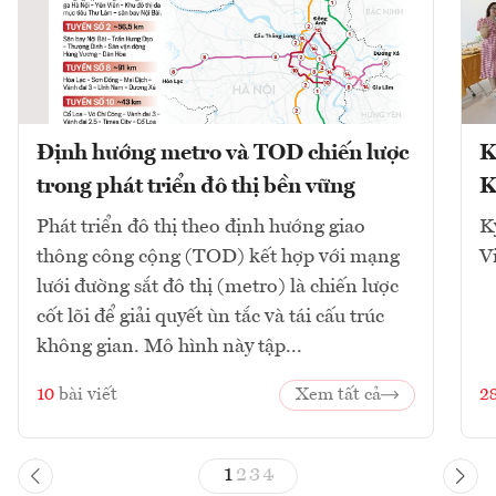
Định hướng metro và TOD chiến lược
K
trong phát triển đô thị bền vững
K
Phát triển đô thị theo định hướng giao
K
thông công cộng (TOD) kết hợp với mạng
V
lưới đường sắt đô thị (metro) là chiến lược
cốt lõi để giải quyết ùn tắc và tái cấu trúc
không gian. Mô hình này tập...
10
bài viết
Xem tất cả
2
1
2
3
4