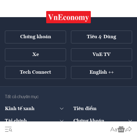
Chứng khoán
Tiêu & Dùng
Xe
VnE TV
Tech Connect
English ++
Tất cả chuyên mục
Kinh tế xanh
Tiêu điểm
Chuyển động xanh
Tài chính
Chứng khoán
Pháp lý
Ngân hàng
Doanh nghiệp niêm yết
Kinh tế số
Hạ tầng