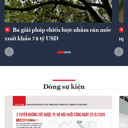
Ba giải pháp chiến lược nhằm cán mốc
xuất khẩu 74 tỷ USD
ngu
Dòng sự kiện