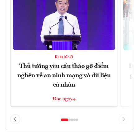
Kinh tế số
Thủ tướng yêu cầu tháo gỡ điểm
Đề 
nghẽn về an ninh mạng và dữ liệu
gia
cá nhân
Đọc ngay