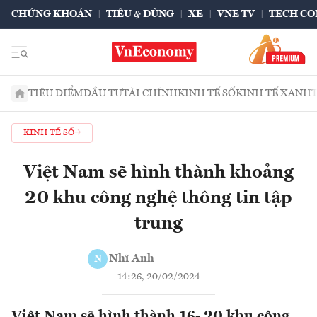
CHỨNG KHOÁN
TIÊU & DÙNG
XE
VNE TV
TECH CO
TIÊU ĐIỂM
ĐẦU TƯ
TÀI CHÍNH
KINH TẾ SỐ
KINH TẾ XANH
KINH TẾ SỐ
Việt Nam sẽ hình thành khoảng
20 khu công nghệ thông tin tập
trung
Nhĩ Anh
N
14:26, 20/02/2024
Việt Nam sẽ hình thành 16- 20 khu công