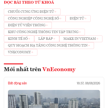
ĐỌC BÀI THEO TỪ KHOÁ
CHUỖI CUNG ỨNG ĐIỆN TỬ
CÔNG NGHIỆP CÔNG NGHỆ SỐ
ĐIỆN TỬ
ĐIỆN TỬ VIỄN THÔNG
KHU CÔNG NGHỆ THÔNG TIN TẬP TRUNG
KINH TẾ SỐ
LẮP RÁP
MAKE IN VIETNAM
QUY HOẠCH HẠ TẦNG CÔNG NGHỆ THÔNG TIN
VNECONOMY
Mới nhất trên
VnEconomy
Bất động sản
18:37, 08/08/2026