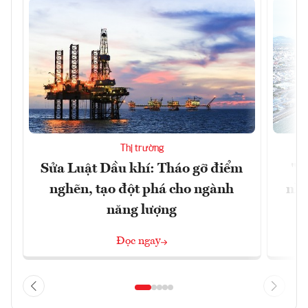
Thị trường
Sửa Luật Dầu khí: Tháo gỡ điểm
"H
nghẽn, tạo đột phá cho ngành
nhì
năng lượng
Đọc ngay