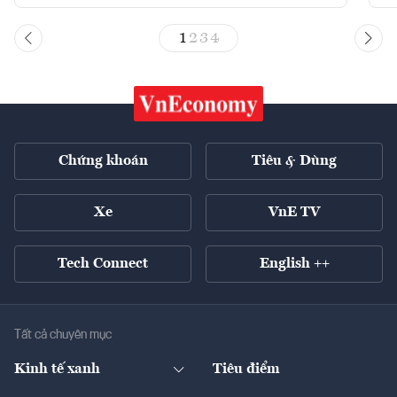
1
2
3
4
Chứng khoán
Tiêu & Dùng
Xe
VnE TV
Tech Connect
English ++
Tất cả chuyên mục
Kinh tế xanh
Tiêu điểm
Chuyển động xanh