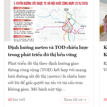
Định hướng metro và TOD chiến lược
K
trong phát triển đô thị bền vững
K
Phát triển đô thị theo định hướng giao
K
thông công cộng (TOD) kết hợp với mạng
V
lưới đường sắt đô thị (metro) là chiến lược
cốt lõi để giải quyết ùn tắc và tái cấu trúc
không gian. Mô hình này tập...
10
bài viết
Xem tất cả
2