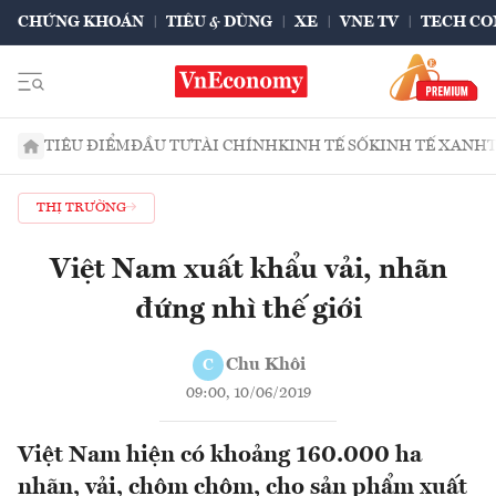
CHỨNG KHOÁN
TIÊU & DÙNG
XE
VNE TV
TECH CO
TIÊU ĐIỂM
ĐẦU TƯ
TÀI CHÍNH
KINH TẾ SỐ
KINH TẾ XANH
THỊ TRƯỜNG
Việt Nam xuất khẩu vải, nhãn
đứng nhì thế giới
Chu Khôi
C
09:00, 10/06/2019
Việt Nam hiện có khoảng 160.000 ha
nhãn, vải, chôm chôm, cho sản phẩm xuất