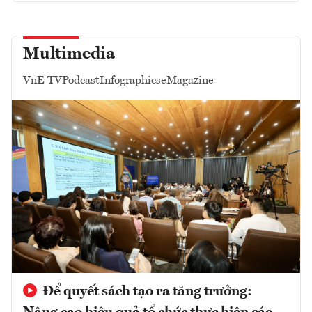
Multimedia
VnE TV
Podcast
Infographics
eMagazine
Để quyết sách tạo ra tăng trưởng: