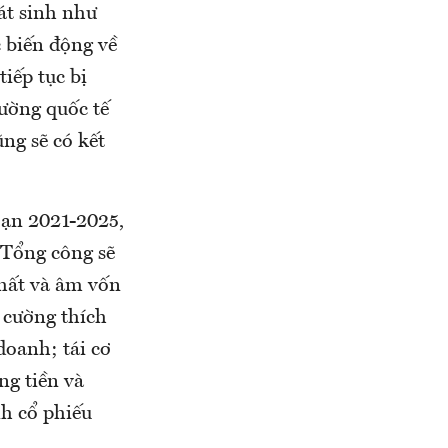
át sinh như
c biến động về
tiếp tục bị
rường quốc tế
ng sẽ có kết
oạn 2021-2025,
 Tổng công sẽ
nhất và âm vốn
 cường thích
doanh; tái cơ
ng tiền và
nh cổ phiếu