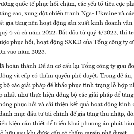
rường quốc tế phục hồi chậm, các yếu tố tiêu cực ph
 tăng cao, xung đột chiến tranh Nga- Ukraine và cá
suất gia tăng nên hoạt động sản xuất kinh doanh vẫn 
quý 4 và cả năm 2022. Bắt đầu từ quý 4/2022, thị t
được phục hồi, hoạt động SXKD của Tổng công ty cũ
hơn vào năm 2023.
đã hoàn thành Đề án cơ cấu lại Tổng công ty giai đ
 đông và cấp có thấm quyền phê duyệt. Trong đề án,
g bộ các giải pháp để khắc phục tình trạng lỗ hợp 
p nhất như thực hiện đồng bộ các giải pháp để tăng
hóng phục hồi và cải thiện kết quả hoạt động kinh 
 danh mục đầu tư tài chính đế gia tăng thu nhập, dò
iều kiện cần thiết để triển khai phương án phát hà
sở hữu sau khi được cấp có thấm quyền phê duyệt.