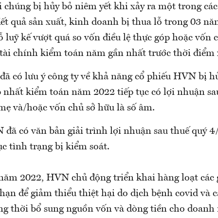
i chúng bị hủy bỏ niêm yết khi xảy ra một trong cá
 Kết quả sản xuất, kinh doanh bị thua lỗ trong 03 nă
ỗ luỹ kế vượt quá so vốn điều lệ thực góp hoặc vốn
tài chính kiểm toán năm gần nhất trước thời điểm x
ã có lưu ý công ty về khả năng cổ phiếu HVN bị h
nhất kiểm toán năm 2022 tiếp tục có lợi nhuận sau
mẹ và/hoặc vốn chủ sở hữu là số âm.
 đã có văn bản giải trình lợi nhuận sau thuế quý 4
c tình trạng bị kiểm soát.
 năm 2022, HVN chủ động triển khai hàng loạt các 
hạn để giảm thiểu thiệt hại do dịch bệnh covid và c
 thời bổ sung nguồn vốn và dòng tiền cho doanh 