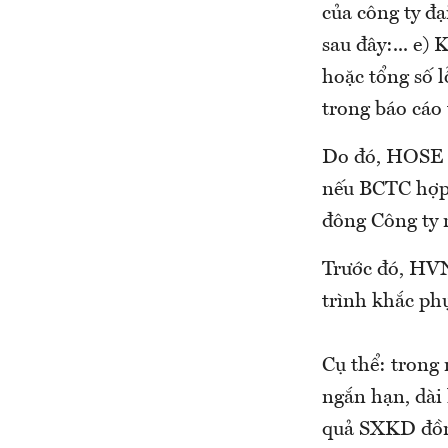
của công ty đạ
sau đây:... e)
hoặc tổng số l
trong báo cáo 
Do đó, HOSE đ
nếu BCTC hợp 
đông Công ty 
Trước đó, HVN
trình khắc phụ
Cụ thể: trong
ngắn hạn, dài 
quả SXKD đồng