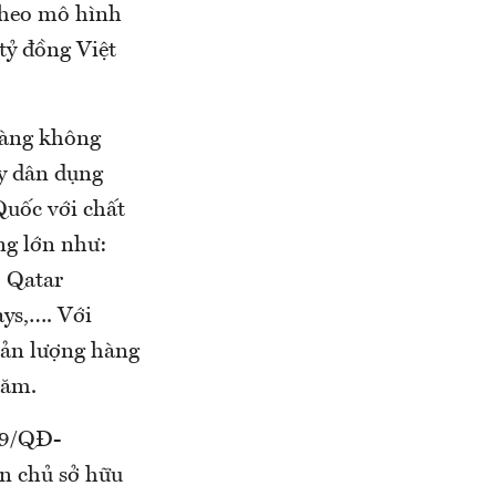
 theo mô hình
tỷ đồng Việt
hàng không
ay dân dụng
Quốc với chất
ng lớn như:
, Qatar
ays,…. Với
sản lượng hàng
năm.
59/QĐ-
n chủ sở hữu