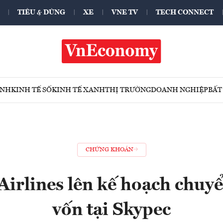
TIÊU & DÙNG
XE
VNE TV
TECH CONNECT
ÍNH
KINH TẾ SỐ
KINH TẾ XANH
THỊ TRƯỜNG
DOANH NGHIỆP
BẤT
CHỨNG KHOÁN
Airlines lên kế hoạch chuy
vốn tại Skypec