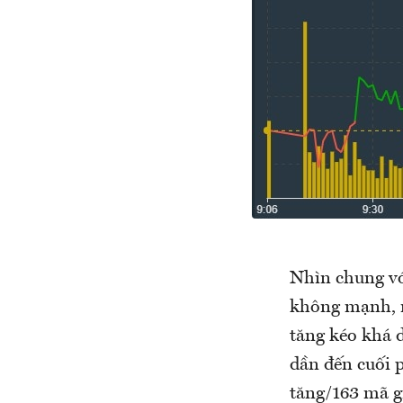
Nhìn chung vớ
không mạnh, n
tăng kéo khá 
dần đến cuối 
tăng/163 mã g