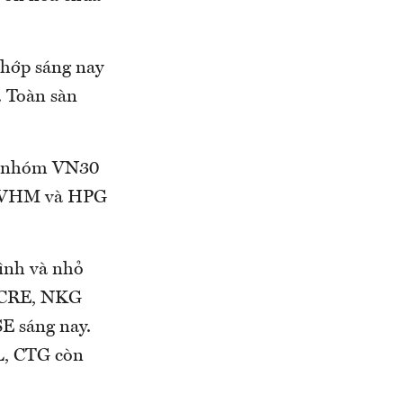
khớp sáng nay
. Toàn sàn
bộ nhóm VN30
ủa VHM và HPG
ình và nhỏ
, CRE, NKG
SE sáng nay.
L, CTG còn