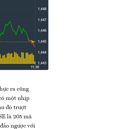
hực ra cũng
có một nhịp
u đó trượt
oSE là 205 mã
 đảo ngược với