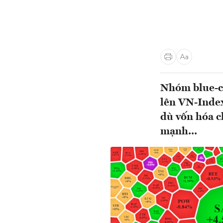
Nhóm blue-ch
lên VN-Index
dù vốn hóa c
mạnh...