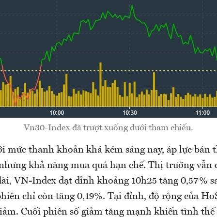
Vn30-Index đã trượt xuống dưới tham chiếu.
i mức thanh khoản khá kém sáng nay, áp lực bán t
hưng khả năng mua quá hạn chế. Thị trường vẫn 
dài, VN-Index đạt đỉnh khoảng 10h25 tăng 0,57% sa
phiên chỉ còn tăng 0,19%. Tại đỉnh, độ rộng của H
iảm. Cuối phiên số giảm tăng mạnh khiến tình thế