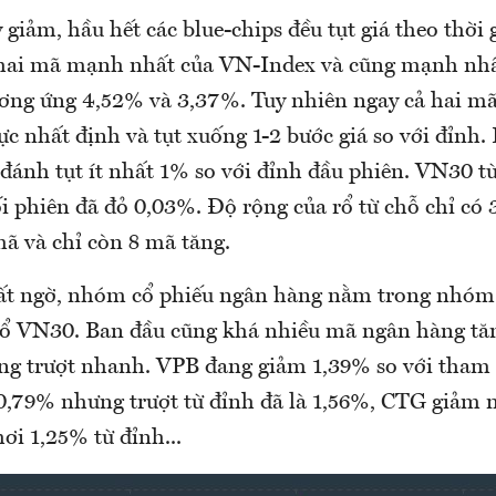
 giảm, hầu hết các blue-chips đều tụt giá theo thời 
hai mã mạnh nhất của VN-Index và cũng mạnh nhấ
ơng ứng 4,52% và 3,37%. Tuy nhiên ngay cả hai m
ực nhất định và tụt xuống 1-2 bước giá so với đỉnh
 đánh tụt ít nhất 1% so với đỉnh đầu phiên. VN30 t
i phiên đã đỏ 0,03%. Độ rộng của rổ từ chỗ chỉ có 
mã và chỉ còn 8 mã tăng.
ất ngờ, nhóm cổ phiếu ngân hàng nằm trong nhóm
rổ VN30. Ban đầu cũng khá nhiều mã ngân hàng tă
àng trượt nhanh. VPB đang giảm 1,39% so với tham
0,79% nhưng trượt từ đỉnh đã là 1,56%, CTG giảm 
ơi 1,25% từ đỉnh...