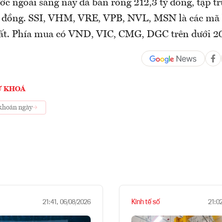
ớc ngoài sáng nay đã bán ròng 212,3 tỷ đồng, tập 
tỷ đồng. SSI, VHM, VRE, VPB, NVL, MSN là các mã 
ất. Phía mua có VND, VIC, CMG, DGC trên dưới 20
Ừ KHOÁ
khoán ngày
Kinh tế số
21:41, 06/08/2026
21:0