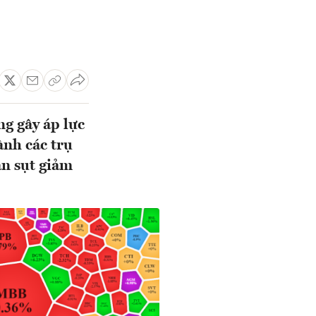
ng gây áp lực
ành các trụ
ản sụt giảm