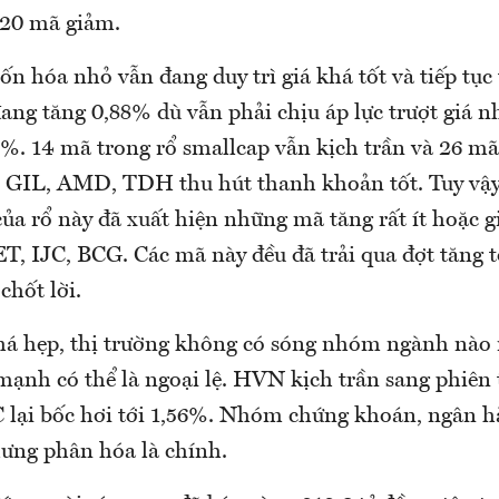
220 mã giảm.
ốn hóa nhỏ vẫn đang duy trì giá khá tốt và tiếp tục 
ng tăng 0,88% dù vẫn phải chịu áp lực trượt giá nh
5%. 14 mã trong rổ smallcap vẫn kịch trần và 26 mã
 GIL, AMD, TDH thu hút thanh khoản tốt. Tuy vậy
ủa rổ này đã xuất hiện những mã tăng rất ít hoặc 
, IJC, BCG. Các mã này đều đã trải qua đợt tăng t
 chốt lời.
há hẹp, thị trường không có sóng nhóm ngành nào 
ạnh có thể là ngoại lệ. HVN kịch trần sang phiên t
 lại bốc hơi tới 1,56%. Nhóm chứng khoán, ngân h
hưng phân hóa là chính.