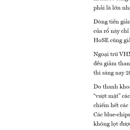
phải là lớn n
Dòng tiền giả
của rổ này chỉ
HoSE cũng gi
Ngoại trừ VHM
đều giảm than
thì sáng nay 
Do thanh khoả
“vượt mặt” cá
chiếm hết các 
Các blue-chi
không lọt đượ