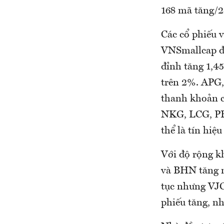
168 mã tăng/
Các cổ phiếu v
VNSmallcap đa
đỉnh tăng 1,4
trên 2%. APG,
thanh khoản c
NKG, LCG, PET
thể là tín hiệu
Với độ rộng k
và BHN tăng m
tục nhưng VJC
phiếu tăng, n