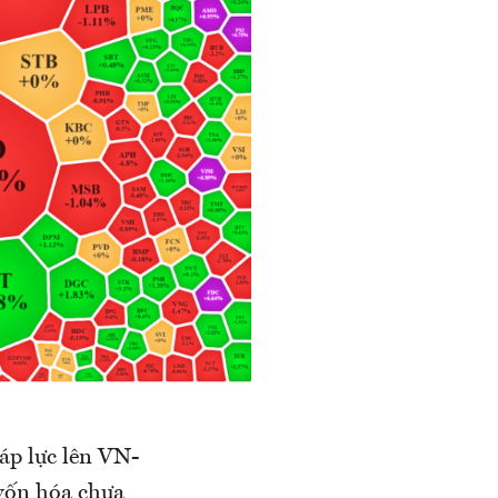
 áp lực lên VN-
 vốn hóa chưa