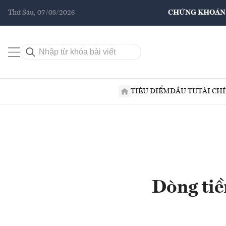
Thứ Sáu, 07/08/2026
CHỨNG KHOÁN
TIÊU ĐIỂM
ĐẦU TƯ
TÀI CH
Dòng tiề