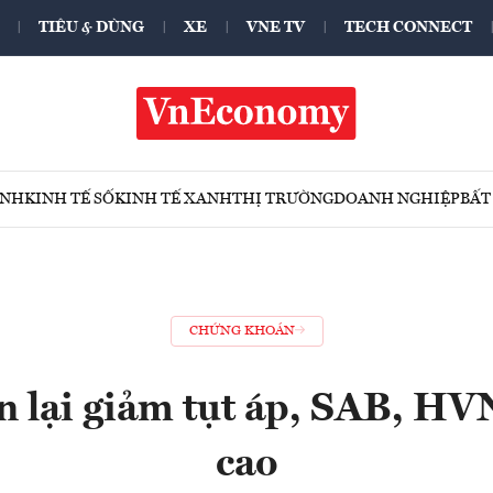
TIÊU & DÙNG
XE
VNE TV
TECH CONNECT
ÍNH
KINH TẾ SỐ
KINH TẾ XANH
THỊ TRƯỜNG
DOANH NGHIỆP
BẤT
CHỨNG KHOÁN
n lại giảm tụt áp, SAB, HV
cao