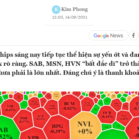
Kim Phong
K
12:03, 14/09/2021
ips sáng nay tiếp tục thể hiện sự yếu ớt và đa
 rõ ràng. SAB, MSN, HVN “bất đắc dĩ” trở th
hưa phải là lớn nhất. Đáng chú ý là thanh kho