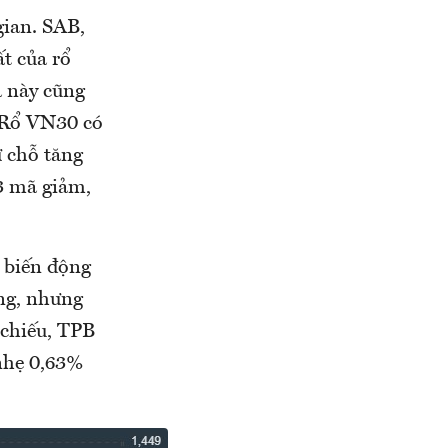
gian. SAB,
t của rổ
ã này cũng
. Rổ VN30 có
ừ chỗ tăng
3 mã giảm,
 biến động
ng, nhưng
 chiếu, TPB
nhẹ 0,63%