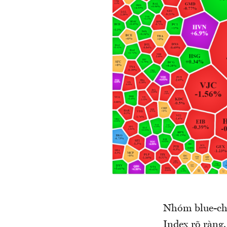
Nhóm blue-chip
Index rõ ràng