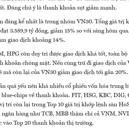
hất. Đáng chú ý là thanh khoản sụt giảm mạnh.
m đáng kể nhất là trong nhóm VN30. Tổng giá trị 
 đạt 3.589,9 tỷ đồng, giảm 15% so với sáng hôm qua
ảm giao dịch khoảng 14%.
, HPG còn duy trì được giao dịch khá tốt, toàn 
h khoản chóng mặt. Nếu cùng trừ đi giao dịch c
28 mã còn lại của VN30 giảm giao dịch tới gần 20%.
n quá yếu nên khá nhiều cổ phiếu vốn hóa trung b
c blue-chips về thanh khoản. FIT, HSG, KBC, DIG
vị trí còn lại trong Top 10 giá trị khớp lệnh sàn Ho
ps ngân hàng như TCB, MBB thậm chí cả VNM, NV
c vào Top 20 thanh khoản thị trường.