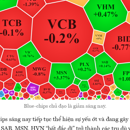
Blue-chips chủ đạo là giảm sáng nay.
s sáng nay tiếp tục thể hiện sự yếu ớt và đang gây
. SAB, MSN, HVN “bất đắc dĩ” trở thành các trụ dù