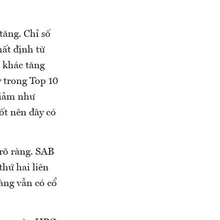
tăng. Chỉ số
ất định từ
 khác tăng
 trong Top 10
giảm như
ốt nên đây có
rõ ràng. SAB
hứ hai liên
àng vẫn có cổ