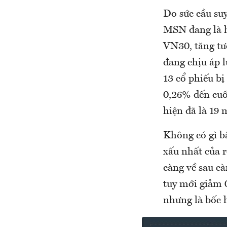
Do sức cầu suy
MSN đang là 
VN30, tăng tư
đang chịu áp l
13 cổ phiếu bị
0,26% đến cuố
hiện đã là 19 
Không có gì b
xấu nhất của 
càng về sau c
tuy mới giảm 
nhưng là bốc h