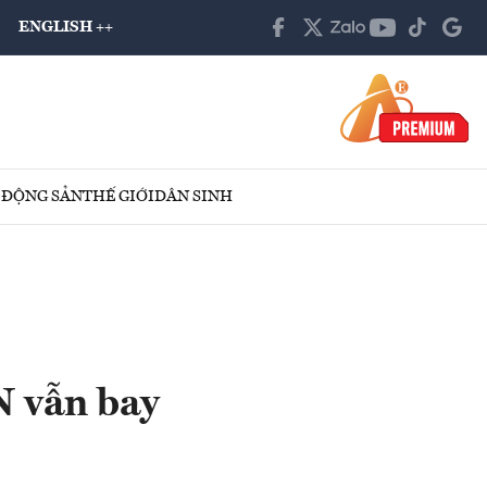
ENGLISH ++
 ĐỘNG SẢN
THẾ GIỚI
DÂN SINH
N vẫn bay