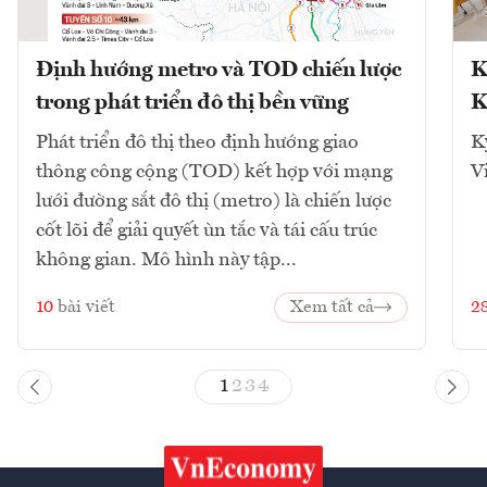
Định hướng metro và TOD chiến lược
K
trong phát triển đô thị bền vững
K
Phát triển đô thị theo định hướng giao
K
thông công cộng (TOD) kết hợp với mạng
V
lưới đường sắt đô thị (metro) là chiến lược
cốt lõi để giải quyết ùn tắc và tái cấu trúc
không gian. Mô hình này tập...
10
bài viết
Xem tất cả
2
1
2
3
4