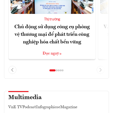
Thị trường
Chủ động sử dụng công cụ phòng
VAS
vệ thương mại để phát triển công
xu
nghiệp hóa chất bền vững
Đọc ngay
Multimedia
VnE TV
Podcast
Infographics
eMagazine