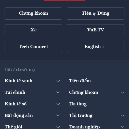
Chứng khoán
Tiêu & Dùng
Xe
VnE TV
Tech Connect
English ++
Tất cả chuyên mục
Kinh tế xanh
Tiêu điểm
Chuyển động xanh
Tài chính
Chứng khoán
Pháp lý
Ngân hàng
Doanh nghiệp niêm yết
Kinh tế số
Hạ tầng
Thương hiệu xanh
Thị trường vốn
Thị trường
Sản phẩm - Thị trường
Bất động sản
Thị trường
Diễn đàn
Thuế
Đầu tư
Tài sản số
Chính sách
Xuất nhập khẩu
Thế giới
Doanh nghiệp