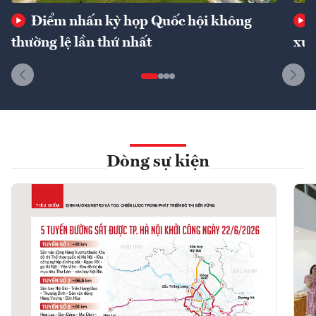
Điểm nhấn kỳ họp Quốc hội không
thường lệ lần thứ nhất
xuấ
Dòng sự kiện