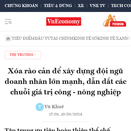
CHỨNG KHOÁN
TIÊU & DÙNG
XE
VNE TV
TECH CO
TIÊU ĐIỂM
ĐẦU TƯ
TÀI CHÍNH
KINH TẾ SỐ
KINH TẾ XANH
THỊ TRƯỜNG
Xóa rào cản để xây dựng đội ngũ
doanh nhân lớn mạnh, dẫn dắt các
chuỗi giá trị công - nông nghiệp
Vũ Khuê
V
17:05, 10/05/2024
Tập trung ưu tiên hoàn thiện thể chế,