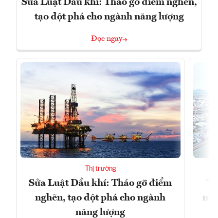
Sửa Luật Dầu khí: Tháo gỡ điểm nghẽn,
tạo đột phá cho ngành năng lượng
Đọc ngay
Thị trường
Sửa Luật Dầu khí: Tháo gỡ điểm
"H
nghẽn, tạo đột phá cho ngành
nhì
năng lượng