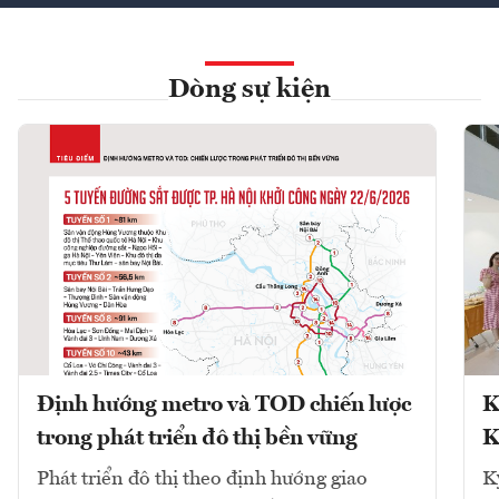
Dòng sự kiện
Định hướng metro và TOD chiến lược
K
trong phát triển đô thị bền vững
K
Phát triển đô thị theo định hướng giao
K