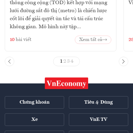
thông công cộng (TOD) kết hợp với mạng
V
lưới đường sắt đô thị (metro) là chiến lược
cốt lõi để giải quyết ùn tắc và tái cấu trúc
không gian. Mô hình này tập...
10
bài viết
Xem tất cả
2
1
2
3
4
Chứng khoán
Tiêu & Dùng
Xe
VnE TV