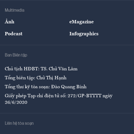
Doanh nghiệp
Địa phương
Thị trường
Bảo hiểm
Multimedia
Sự kiện
Nhân lực
Ảnh
eMagazine
Đẹp +
An sinh
Podcast
Infographics
Giải trí
Y tế
Nhà
Ban Biên tập
Ẩm thực
Chủ tịch HĐBT: TS. Chử Văn Lâm
Tổng biên tập: Chử Thị Hạnh
Tổng thư ký tòa soạn: Đào Quang Bính
Giấy phép Tạp chí điện tử số: 272/GP-BTTTT ngày
26/6/2020
Liên hệ tòa soạn