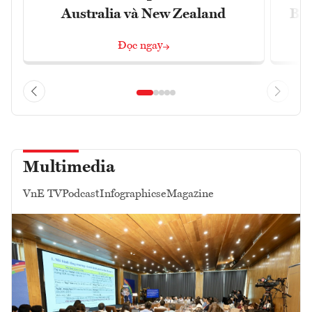
Australia và New Zealand
Bắc
Đọc ngay
Multimedia
VnE TV
Podcast
Infographics
eMagazine