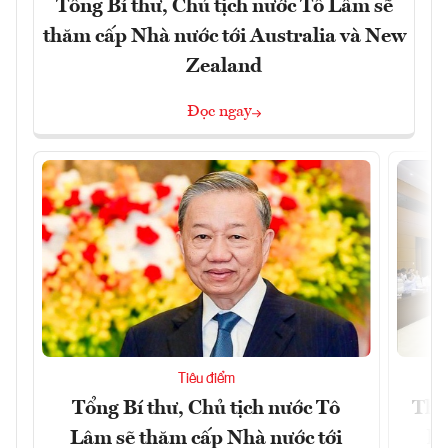
Tổng Bí thư, Chủ tịch nước Tô Lâm sẽ
thăm cấp Nhà nước tới Australia và New
Zealand
Đọc ngay
Tiêu điểm
Tổng Bí thư, Chủ tịch nước Tô
Thố
Lâm sẽ thăm cấp Nhà nước tới
lậ