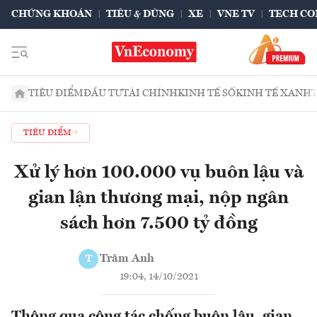
CHỨNG KHOÁN
TIÊU & DÙNG
XE
VNE TV
TECH CO
TIÊU ĐIỂM
ĐẦU TƯ
TÀI CHÍNH
KINH TẾ SỐ
KINH TẾ XANH
TIÊU ĐIỂM
Xử lý hơn 100.000 vụ buôn lậu và
gian lận thương mại, nộp ngân
sách hơn 7.500 tỷ đồng
Trâm Anh
T
19:04, 14/10/2021
Thông qua công tác chống buôn lậu, gian