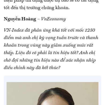
biện pháp tín dụng được dự báo sẽ có tác động
tốt đến thị trường chứng khoán.
Nguyễn Hoàng
–
VnEconomy
VN-Index đã phản ứng khá tốt với mốc 1250
điểm mà anh chị kỳ vọng tuần trước và thanh
khoản trong vùng này giảm xuống mức rất
thấp. Liệu đó có phải là tín hiệu tốt? Anh chị
chờ đợi những tín hiệu nào để xác nhận nhịp
điều chỉnh này đã kết thúc?