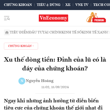
CHỨNG KHOÁN
TIÊU & DÙNG
XE
VNE TV
TECH CO
TIÊU ĐIỂM
ĐẦU TƯ
TÀI CHÍNH
KINH TẾ SỐ
KINH TẾ XANH
CHỨNG KHOÁN
Xu thế dòng tiền: Đỉnh của lũ có là
đáy của chứng khoán?
Nguyễn Hoàng
N
11:02, 15/09/2024
Ngay khi những ảnh hưởng từ diễn biến
tiêu cực của chứng khoán thế giới nhạt đi