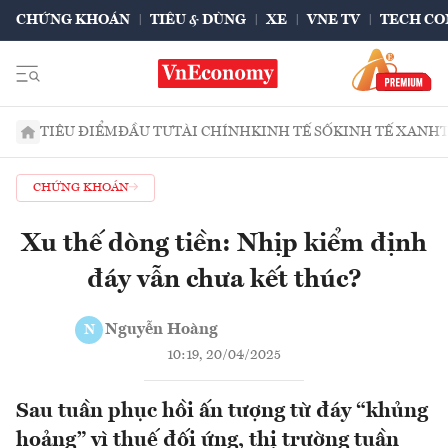
CHỨNG KHOÁN
TIÊU & DÙNG
XE
VNE TV
TECH CO
TIÊU ĐIỂM
ĐẦU TƯ
TÀI CHÍNH
KINH TẾ SỐ
KINH TẾ XANH
CHỨNG KHOÁN
Xu thế dòng tiền: Nhịp kiểm định
đáy vẫn chưa kết thúc?
Nguyễn Hoàng
N
10:19, 20/04/2025
Sau tuần phục hồi ấn tượng từ đáy “khủng
hoảng” vì thuế đối ứng, thị trường tuần