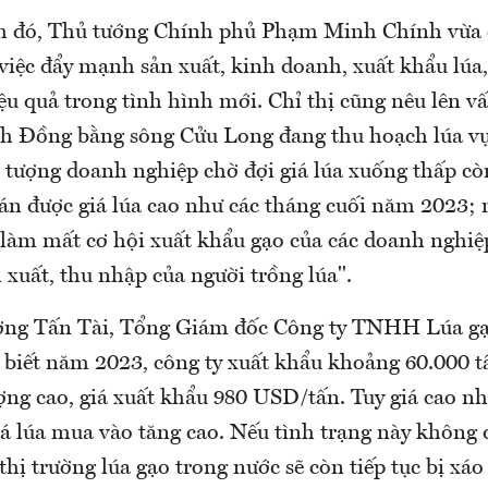
h đó, Thủ tướng Chính phủ Phạm Minh Chính vừa c
việc đẩy mạnh sản xuất, kinh doanh, xuất khẩu lúa,
u quả trong tình hình mới. Chỉ thị cũng nêu lên v
tỉnh Đồng bằng sông Cửu Long đang thu hoạch lúa v
 tượng doanh nghiệp chờ đợi giá lúa xuống thấp cò
 được giá lúa cao như các tháng cuối năm 2023; n
ẽ làm mất cơ hội xuất khẩu gạo của các doanh nghiệ
xuất, thu nhập của người trồng lúa".
ơng Tấn Tài, Tổng Giám đốc Công ty TNHH Lúa g
o biết năm 2023, công ty xuất khẩu khoảng 60.000 t
ượng cao, giá xuất khẩu 980 USD/tấn. Tuy giá cao n
giá lúa mua vào tăng cao. Nếu tình trạng này không 
hị trường lúa gạo trong nước sẽ còn tiếp tục bị xáo