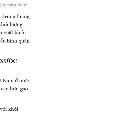
g kỳ năm 2023.
, trong tháng
khối lượng
ch xuất khẩu
hẩu bình quân
 NƯỚC
iệt Nam ở mức
 cao hơn gạo
với khối