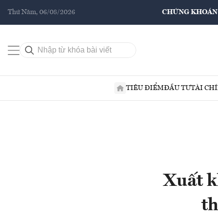
Thứ Năm, 06/08/2026
CHỨNG KHOÁN
TIÊU ĐIỂM
ĐẦU TƯ
TÀI CH
Xuất k
t