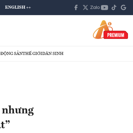
ENGLISH ++
 ĐỘNG SẢN
THẾ GIỚI
DÂN SINH
, nhưng
t”