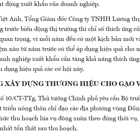
t động xuất khẩu của doanh nghiệp.
iệt Anh, Tổng Giám đốc Công ty TNHH Lương th
 trước biến động thị trường thì chỉ số thích ứng c
 quan trọng, vì mỗi năm đều có một kịch bản mới v
ệm nào từ năm trước có thể áp dụng hiệu quả cho 
oanh nghiệp xuất khẩu cần tăng khả năng thích ứng
n dụng hiệu quả các cơ hội này.
G XÂY DỰNG THƯƠNG HIỆU CHO GẠO 
 số 10/CT-TTg, Thủ tướng Chính phủ yêu cầu Bộ tr
t triển nông thôn chỉ đạo các địa phương vùng Đồ
hức thu hoạch lúa vụ đông xuân theo đúng thời vụ,
nhất tổn thất sau thu hoạch.