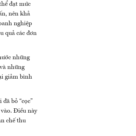
 thể đạt mức
tấn, nên khả
doanh nghiệp
ệu quả các đơn
 nước những
 và những
ại giảm bình
 đã bỏ “cọc”
 vào. Điều này
ạn chế thu