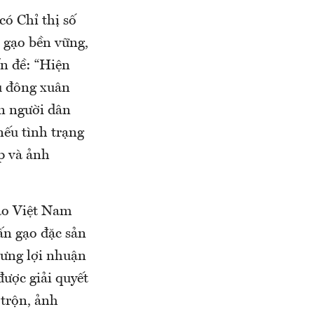
ó Chỉ thị số
 gạo bền vững,
ấn đề: “Hiện
ụ đông xuân
n người dân
ếu tình trạng
p và ảnh
ạo Việt Nam
ấn gạo đặc sản
hưng lợi nhuận
được giải quyết
 trộn, ảnh