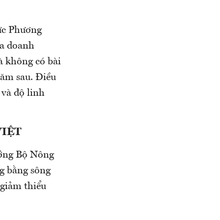
ực Phương
ủa doanh
à không có bài
năm sau. Ðiều
 và độ linh
VIỆT
ưởng Bộ Nông
ng bằng sông
 giảm thiểu