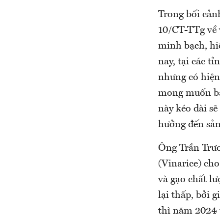
Trong bối cản
10/CT-TTg về 
minh bạch, hiệ
nay, tại các 
nhưng có hiện
mong muốn bán
này kéo dài s
hưởng đến sản 
Ông Trần Trư
(Vinarice) ch
và gạo chất l
lại thấp, bởi 
thì năm 2024 t