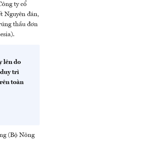
Công ty cổ
ết Nguyên đán,
trúng thầu đơn
sia).
y lên do
duy trì
trên toàn
ường (Bộ Nông