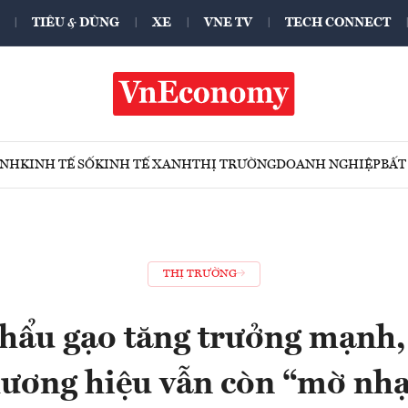
TIÊU & DÙNG
XE
VNE TV
TECH CONNECT
ÍNH
KINH TẾ SỐ
KINH TẾ XANH
THỊ TRƯỜNG
DOANH NGHIỆP
BẤT
THỊ TRƯỜNG
hẩu gạo tăng trưởng mạnh
hương hiệu vẫn còn “mờ nhạ