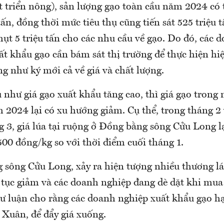
t triển nông), sản lượng gạo toàn cầu năm 2024 có
tấn, đồng thời mức tiêu thụ cũng tiến sát 525 triệu 
hụt 5 triệu tấn cho các nhu cầu về gạo. Do đó, các 
ất khẩu gạo cần bám sát thị trường để thực hiện hi
g như ký mới cả về giá và chất lượng.
 như giá gạo xuất khẩu tăng cao, thì giá gạo trong
 2024 lại có xu hướng giảm. Cụ thể, trong tháng 2
g 3, giá lúa tại ruộng ở Đồng bằng sông Cửu Long l
00 đồng/kg so với thời điểm cuối tháng 1.
 sông Cửu Long, xảy ra hiện tượng nhiều thương lái
n tục giảm và các doanh nghiệp đang dè dặt khi mua
dư luận cho rằng các doanh nghiệp xuất khẩu gạo h
Xuân, để đẩy giá xuống.