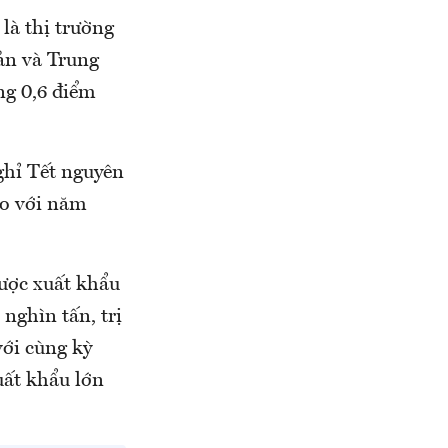
là thị trường
ản và Trung
ng 0,6 điểm
ghỉ Tết nguyên
so với năm
ược xuất khẩu
nghìn tấn, trị
với cùng kỳ
uất khẩu lớn