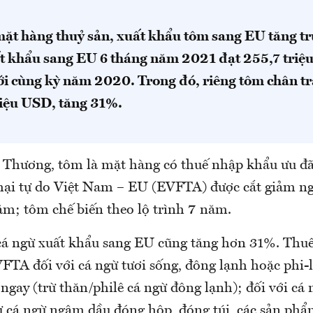
mặt hàng thuỷ sản, xuất khẩu tôm sang EU tăng t
 khẩu sang EU 6 tháng năm 2021 đạt 255,7 triệ
ới cùng kỳ năm 2020. Trong đó, riêng tôm chân t
riệu USD, tăng 31%.
Thương, tôm là mặt hàng có thuế nhập khẩu ưu đã
ại tự do Việt Nam – EU (EVFTA) được cắt giảm ng
năm; tôm chế biến theo lộ trình 7 năm.
cá ngừ xuất khẩu sang EU cũng tăng hơn 31%. Thu
FTA đối với cá ngừ tươi sống, đông lạnh hoặc phi-l
ngay (trừ thăn/philê cá ngừ đông lạnh); đối với cá 
 cá ngừ ngâm dầu đóng hộp, đóng túi, các sản phẩ