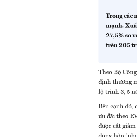
Trong các 
mạnh. Xuất
27,5% so v
trên 205 t
Theo Bộ Công 
định thương m
lộ trình 3, 5 
Bên cạnh đó, 
ưu đãi theo EV
được cắt giảm 
đóng hộp (như