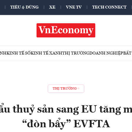
TIÊU & DÙNG
XE
VNE TV
TECH CONNECT
ÍNH
KINH TẾ SỐ
KINH TẾ XANH
THỊ TRƯỜNG
DOANH NGHIỆP
BẤT
THỊ TRƯỜNG
ẩu thuỷ sản sang EU tăng 
“đòn bẩy” EVFTA