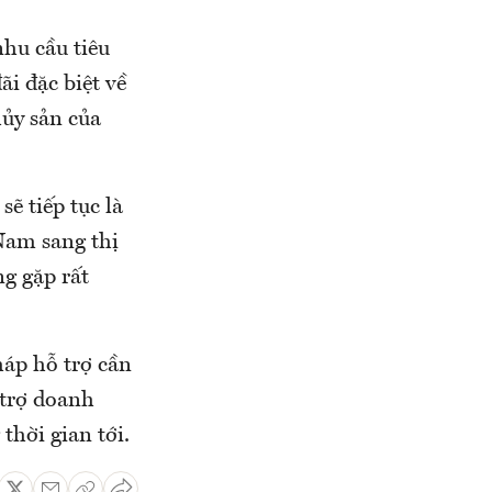
hu cầu tiêu
ãi đặc biệt về
hủy sản của
ẽ tiếp tục là
Nam sang thị
ng gặp rất
háp hỗ trợ cần
 trợ doanh
thời gian tới.