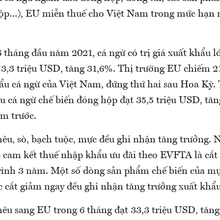
ộp…), EU miễn thuế cho Việt Nam trong mức hạn 
6 tháng đầu năm 2021, cá ngừ có trị giá xuất khẩu l
73,3 triệu USD, tăng 31,6%. Thị trường EU chiếm 
ẩu cá ngừ của Việt Nam, đứng thứ hai sau Hoa Kỳ. 
u cá ngừ chế biến đóng hộp đạt 35,5 triệu USD, tăn
ăm trước.
êu, sò, bạch tuộc, mực đều ghi nhận tăng trưởng.
 cam kết thuế nhập khẩu ưu đãi theo EVFTA là cắt
trình 3 năm. Một số dòng sản phẩm chế biến của mự
c cắt giảm ngay đều ghi nhận tăng trưởng xuất khẩu
êu sang EU trong 6 tháng đạt 33,3 triệu USD, tăng