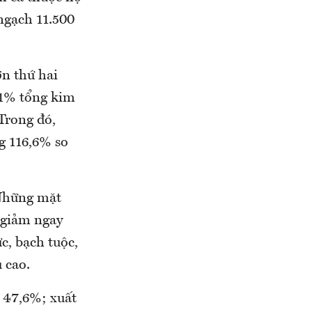
ngạch 11.500
ớn thứ hai
21% tổng kim
Trong đó,
g 116,6% so
 Những mặt
 giảm ngay
c, bạch tuộc,
 cao.
 47,6%; xuất