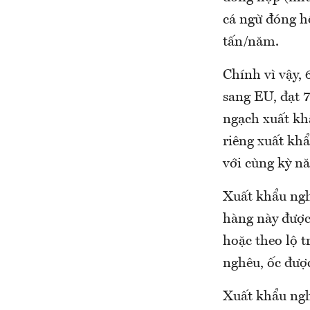
cá ngừ đóng h
tấn/năm.
Chính vì vậy, 
sang EU, đạt 
ngạch xuất kh
riêng xuất khẩ
với cùng kỳ n
Xuất khẩu ngh
hàng này được
hoặc theo lộ 
nghêu, ốc đượ
Xuất khẩu ngh