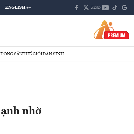
ENGLISH ++
 ĐỘNG SẢN
THẾ GIỚI
DÂN SINH
mạnh nhờ