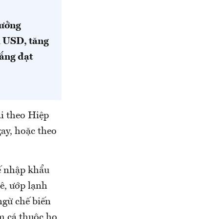
rưởng
u USD, tăng
rắng đạt
i theo Hiệp
ay, hoặc theo
ế nhập khẩu
ê, ướp lạnh
ngừ chế biến
m cá thuộc họ