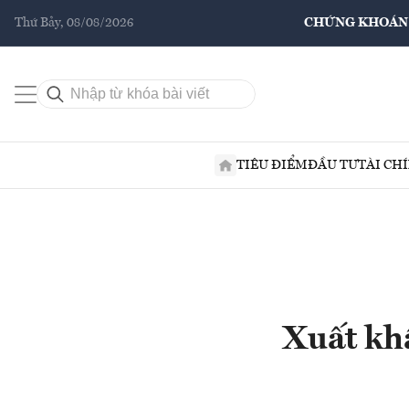
Thứ Bảy, 08/08/2026
CHỨNG KHOÁN
TIÊU ĐIỂM
ĐẦU TƯ
TÀI CH
Xuất kh