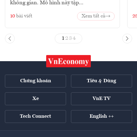
không gian. Mô hình này tập...
10
bài viết
Xem tất cả
2
1
2
3
4
Chứng khoán
Tiêu & Dùng
Xe
VnE TV
Tech Connect
English ++