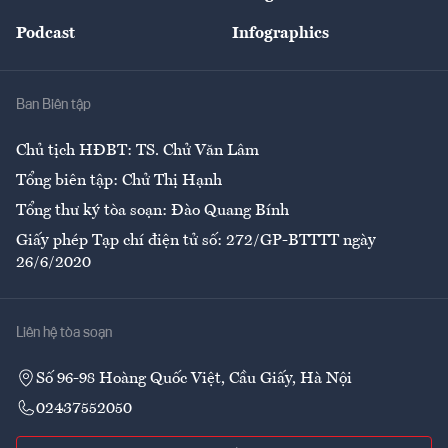
Đẹp +
An sinh
Podcast
Infographics
Giải trí
Y tế
Nhà
Ban Biên tập
Ẩm thực
Chủ tịch HĐBT: TS. Chử Văn Lâm
Tổng biên tập: Chử Thị Hạnh
Tổng thư ký tòa soạn: Đào Quang Bính
Giấy phép Tạp chí điện tử số: 272/GP-BTTTT ngày
26/6/2020
Liên hệ tòa soạn
Số 96-98 Hoàng Quốc Việt, Cầu Giấy, Hà Nội
02437552050