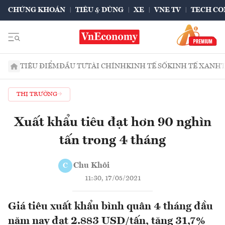
CHỨNG KHOÁN
TIÊU & DÙNG
XE
VNE TV
TECH CO
TIÊU ĐIỂM
ĐẦU TƯ
TÀI CHÍNH
KINH TẾ SỐ
KINH TẾ XANH
THỊ TRƯỜNG
Xuất khẩu tiêu đạt hơn 90 nghìn
tấn trong 4 tháng
Chu Khôi
C
11:30, 17/05/2021
Giá tiêu xuất khẩu bình quân 4 tháng đầu
năm nay đạt 2.883 USD/tấn, tăng 31,7%