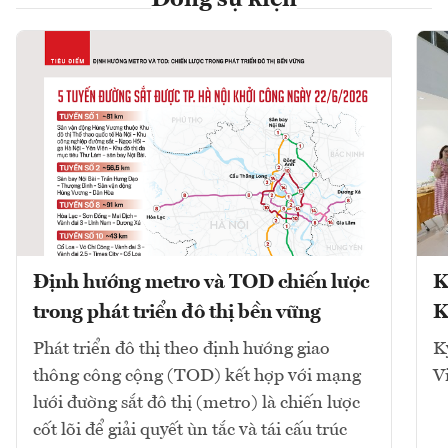
Dòng sự kiện
Định hướng metro và TOD chiến lược
K
trong phát triển đô thị bền vững
K
Phát triển đô thị theo định hướng giao
K
thông công cộng (TOD) kết hợp với mạng
V
lưới đường sắt đô thị (metro) là chiến lược
cốt lõi để giải quyết ùn tắc và tái cấu trúc