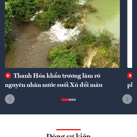
Thanh Hóa khẩn trương làm rõ
nguyên nhân nước suối Xú đổi màu
phí