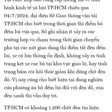
Tại cuộc họp báo cung cấp thông tin về tình
hình kinh tế xã hội TP.HCM chiều qua
04/7/2024, đại diện Sở Giao thông vận tải
TP.HCM cho biết trong thời gian thí điểm bỏ
đếm lùi vừa qua, Sở ghi nhận ít xảy ra các
trường hợp va chạm trong thời gian chuyển
pha tại các nút giao đang thí điểm tắt đèn đếm
lùi, xe cộ lưu thông ổn định, không xảy ra tình
trạng kẹt xe cục bộ tại khu vực giao lộ, hay tình
trạng bấm còi hối thúc giảm khi dừng chờ đèn
đỏ. Vị này cũng cho biết hiện tại đang nghiên
cứu phương án bỏ đếm lùi đối với đèn đỏ, còn
đèn xanh thì vẫn duy trì.
TP.HCM có khoảng 1.200 chốt đèn tín hiệu