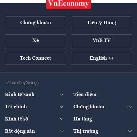
Chứng khoán
Tiêu & Dùng
Xe
VnE TV
Tech Connect
English ++
Tất cả chuyên mục
Kinh tế xanh
Tiêu điểm
Chuyển động xanh
Tài chính
Chứng khoán
Pháp lý
Ngân hàng
Doanh nghiệp niêm yết
Kinh tế số
Hạ tầng
Thương hiệu xanh
Thị trường vốn
Thị trường
Sản phẩm - Thị trường
Bất động sản
Thị trường
Diễn đàn
Thuế
Đầu tư