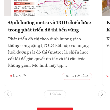
Định hướng metro và TOD chiến lược
K
trong phát triển đô thị bền vững
K
Phát triển đô thị theo định hướng giao
K
thông công cộng (TOD) kết hợp với mạng
V
lưới đường sắt đô thị (metro) là chiến lược
cốt lõi để giải quyết ùn tắc và tái cấu trúc
không gian. Mô hình này tập...
10
bài viết
Xem tất cả
2
1
2
3
4