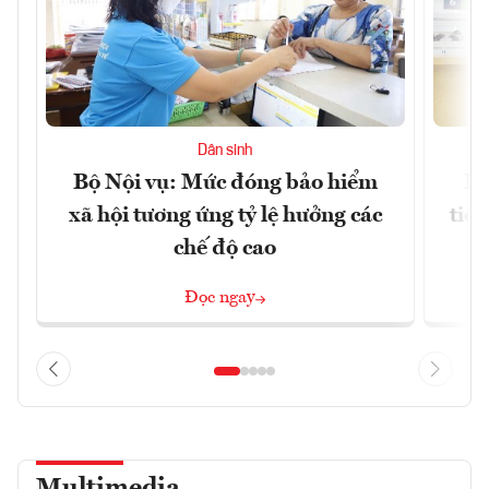
Dân sinh
Bộ Nội vụ: Mức đóng bảo hiểm
Bộ
xã hội tương ứng tỷ lệ hưởng các
tiề
chế độ cao
Đọc ngay