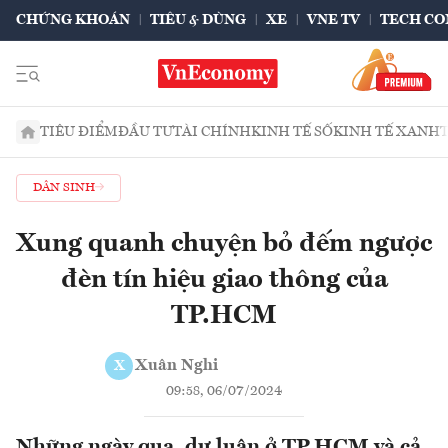
CHỨNG KHOÁN
TIÊU & DÙNG
XE
VNE TV
TECH CO
TIÊU ĐIỂM
ĐẦU TƯ
TÀI CHÍNH
KINH TẾ SỐ
KINH TẾ XANH
DÂN SINH
Xung quanh chuyện bỏ đếm ngược
đèn tín hiệu giao thông của
TP.HCM
Xuân Nghi
X
09:58, 06/07/2024
Những ngày qua, dư luận ở TP.HCM và cả