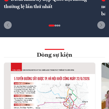
thường lệ lần thứ nhất
nôn
bất
Dòng sự kiện