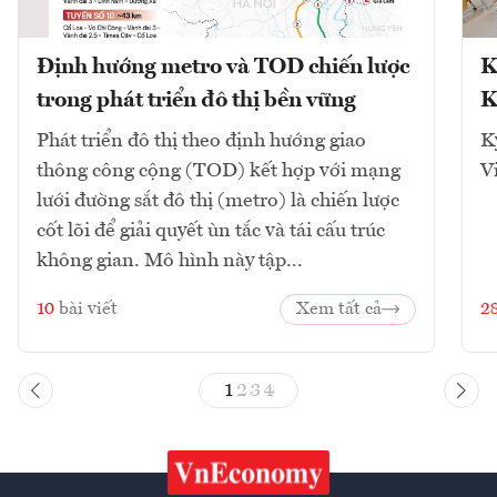
Định hướng metro và TOD chiến lược
K
trong phát triển đô thị bền vững
K
Phát triển đô thị theo định hướng giao
K
thông công cộng (TOD) kết hợp với mạng
V
lưới đường sắt đô thị (metro) là chiến lược
cốt lõi để giải quyết ùn tắc và tái cấu trúc
không gian. Mô hình này tập...
10
bài viết
Xem tất cả
2
1
2
3
4