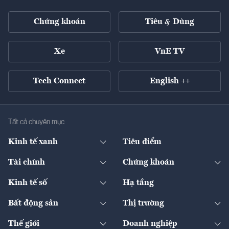
Chứng khoán
Tiêu & Dùng
Xe
VnE TV
Tech Connect
English ++
Tất cả chuyên mục
Kinh tế xanh
Tiêu điểm
Chuyển động xanh
Tài chính
Chứng khoán
Pháp lý
Ngân hàng
Doanh nghiệp niêm yết
Kinh tế số
Hạ tầng
Thương hiệu xanh
Thị trường vốn
Thị trường
Sản phẩm - Thị trường
Bất động sản
Thị trường
Diễn đàn
Thuế
Đầu tư
Tài sản số
Chính sách
Xuất nhập khẩu
Thế giới
Doanh nghiệp