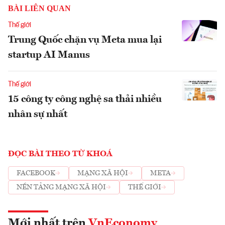
BÀI LIÊN QUAN
Thế giới
Trung Quốc chặn vụ Meta mua lại
startup AI Manus
Thế giới
15 công ty công nghệ sa thải nhiều
nhân sự nhất
ĐỌC BÀI THEO TỪ KHOÁ
FACEBOOK
MẠNG XÃ HỘI
META
NỀN TẢNG MẠNG XÃ HỘI
THẾ GIỚI
Mới nhất trên
VnEconomy