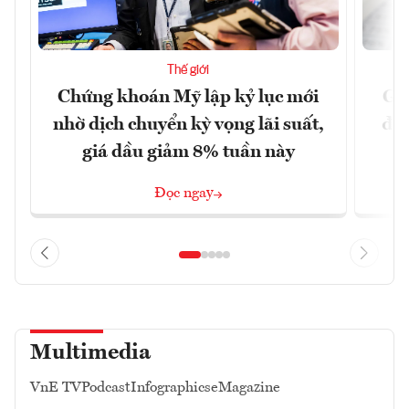
Thế giới
Chứng khoán Mỹ lập kỷ lục mới
Giớ
nhờ dịch chuyển kỳ vọng lãi suất,
độn
giá dầu giảm 8% tuần này
Đọc ngay
Multimedia
VnE TV
Podcast
Infographics
eMagazine