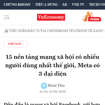
CHỨNG KHOÁN
TIÊU & DÙNG
XE
VNE TV
TECH CO
TIÊU ĐIỂM
ĐẦU TƯ
TÀI CHÍNH
KINH TẾ SỐ
KINH TẾ XANH
THẾ GIỚI
15 nền tảng mạng xã hội có nhiều
người dùng nhất thế giới, Meta có
3 đại diện
Hoài Thu
H
15:24, 12/05/2026
Dẫn đầu là mạng xã hội Facebook, với hơn