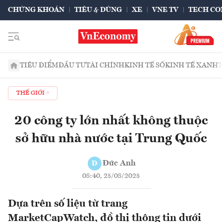
CHỨNG KHOÁN
TIÊU & DÙNG
XE
VNE TV
TECH CO
TIÊU ĐIỂM
ĐẦU TƯ
TÀI CHÍNH
KINH TẾ SỐ
KINH TẾ XANH
THẾ GIỚI
20 công ty lớn nhất không thuộc
sở hữu nhà nước tại Trung Quốc
Đức Anh
Đ
08:40, 25/08/2025
Dựa trên số liệu từ trang
MarketCapWatch, đồ thị thông tin dưới