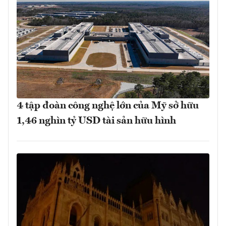
4 tập đoàn công nghệ lớn của Mỹ sở hữu
1,46 nghìn tỷ USD tài sản hữu hình