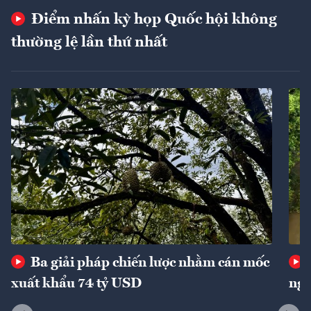
Điểm nhấn kỳ họp Quốc hội không
thường lệ lần thứ nhất
Ba giải pháp chiến lược nhằm cán mốc
xuất khẩu 74 tỷ USD
ngu