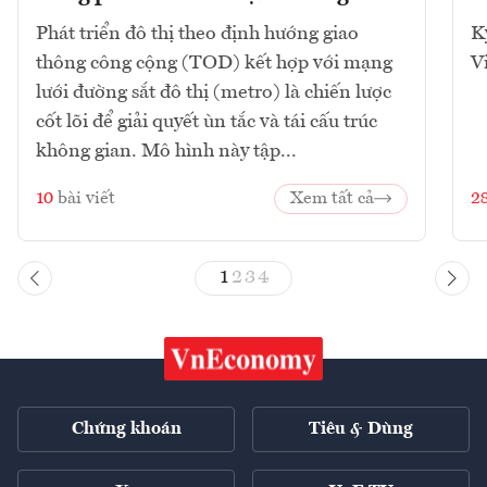
Phát triển đô thị theo định hướng giao
K
thông công cộng (TOD) kết hợp với mạng
V
lưới đường sắt đô thị (metro) là chiến lược
cốt lõi để giải quyết ùn tắc và tái cấu trúc
không gian. Mô hình này tập...
10
bài viết
Xem tất cả
2
1
2
3
4
Chứng khoán
Tiêu & Dùng