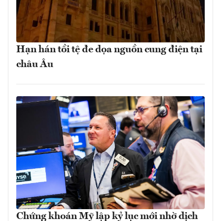
Hạn hán tồi tệ đe dọa nguồn cung điện tại
châu Âu
Chứng khoán Mỹ lập kỷ lục mới nhờ dịch