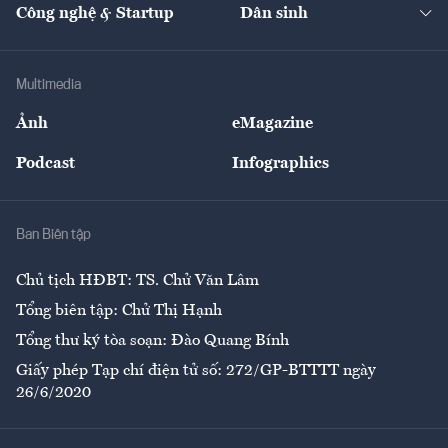
Nhà đầu tư
Du lịch
Công nghệ & Startup
Dân sinh
Tư vấn
Nông sản
Doanh nhân
Tư vấn Tiêu & Dùng
Infographics
Hạ tầng
Sức khỏe
Khung pháp lý
Doanh nghiệp
Địa phương
Thị trường
Bảo hiểm
Multimedia
Sự kiện
Nhân lực
Ảnh
eMagazine
Đẹp +
An sinh
Podcast
Infographics
Giải trí
Y tế
Nhà
Ban Biên tập
Ẩm thực
Chủ tịch HĐBT: TS. Chử Văn Lâm
Tổng biên tập: Chử Thị Hạnh
Tổng thư ký tòa soạn: Đào Quang Bính
Giấy phép Tạp chí điện tử số: 272/GP-BTTTT ngày
26/6/2020