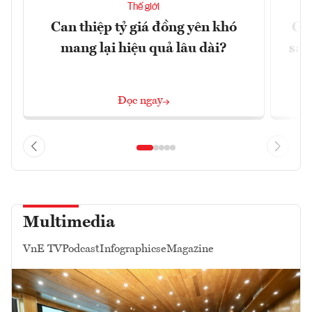
Thế giới
Can thiệp tỷ giá đồng yên khó
Gi
mang lại hiệu quả lâu dài?
sau
Đọc ngay
Multimedia
VnE TV
Podcast
Infographics
eMagazine