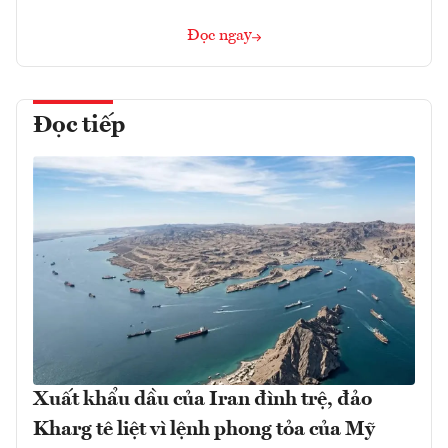
Đọc ngay
Đọc tiếp
Xuất khẩu dầu của Iran đình trệ, đảo
Kharg tê liệt vì lệnh phong tỏa của Mỹ