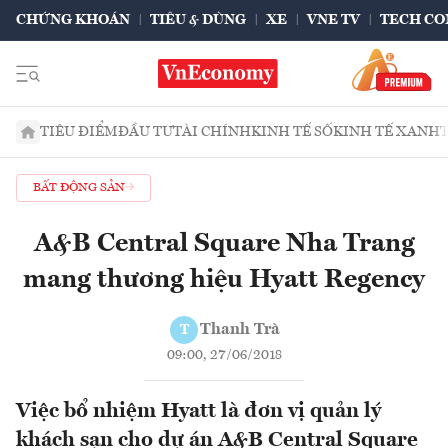
CHỨNG KHOÁN
TIÊU & DÙNG
XE
VNE TV
TECH CO
TIÊU ĐIỂM
ĐẦU TƯ
TÀI CHÍNH
KINH TẾ SỐ
KINH TẾ XANH
BẤT ĐỘNG SẢN
A&B Central Square Nha Trang
mang thương hiệu Hyatt Regency
Thanh Trà
T
09:00, 27/06/2018
Việc bổ nhiệm Hyatt là đơn vị quản lý
khách sạn cho dự án A&B Central Square