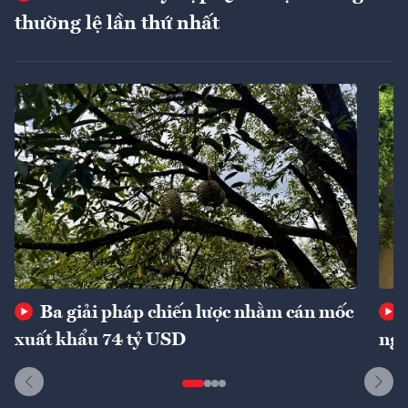
thường lệ lần thứ nhất
Ba giải pháp chiến lược nhằm cán mốc
xuất khẩu 74 tỷ USD
ngu