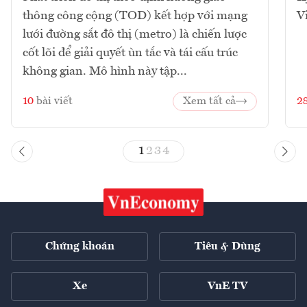
thông công cộng (TOD) kết hợp với mạng
V
lưới đường sắt đô thị (metro) là chiến lược
cốt lõi để giải quyết ùn tắc và tái cấu trúc
không gian. Mô hình này tập...
10
bài viết
Xem tất cả
2
1
2
3
4
Chứng khoán
Tiêu & Dùng
Xe
VnE TV