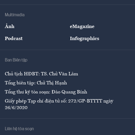
Hạ tầng
Sức khỏe
Khung pháp lý
Doanh nghiệp
Địa phương
Thị trường
Bảo hiểm
Multimedia
Sự kiện
Nhân lực
Ảnh
eMagazine
Đẹp +
An sinh
Podcast
Infographics
Giải trí
Y tế
Nhà
Ban Biên tập
Ẩm thực
Chủ tịch HĐBT: TS. Chử Văn Lâm
Tổng biên tập: Chử Thị Hạnh
Tổng thư ký tòa soạn: Đào Quang Bính
Giấy phép Tạp chí điện tử số: 272/GP-BTTTT ngày
26/6/2020
Liên hệ tòa soạn