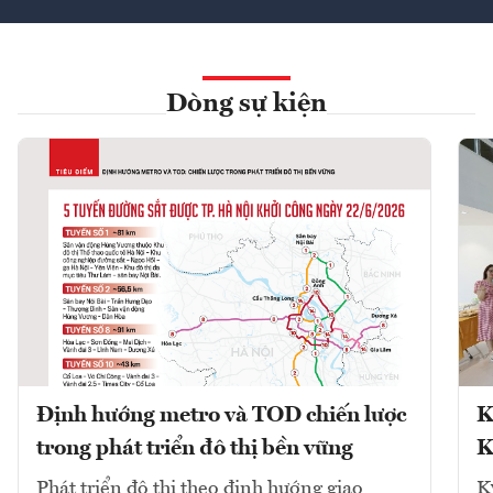
Dòng sự kiện
Định hướng metro và TOD chiến lược
K
trong phát triển đô thị bền vững
K
Phát triển đô thị theo định hướng giao
K