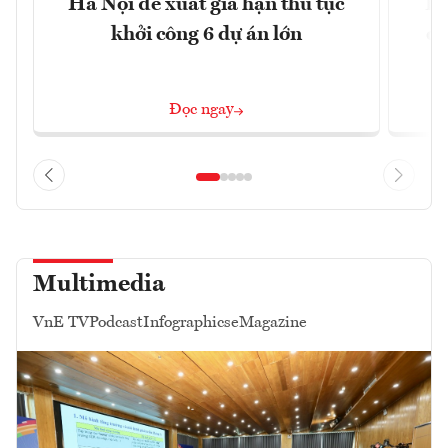
Hà Nội đề xuất gia hạn thủ tục
Do
khởi công 6 dự án lớn
qu
Đọc ngay
Multimedia
VnE TV
Podcast
Infographics
eMagazine