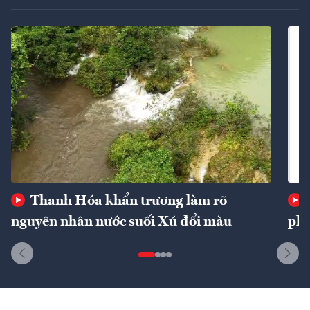
Thanh Hóa khẩn trương làm rõ
nguyên nhân nước suối Xú đổi màu
phí