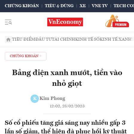
CHỨNG KHOÁN
TIÊU & DÙNG
XE
VNE TV
TECH CO
TIÊU ĐIỂM
ĐẦU TƯ
TÀI CHÍNH
KINH TẾ SỐ
KINH TẾ XANH
CHỨNG KHOÁN
Bảng điện xanh mướt, tiền vào
nhỏ giọt
Kim Phong
K
12:02, 28/02/2023
Số cổ phiếu tăng giá sáng nay nhiều gấp 3
lần số giảm, thể hiện đà phục hồi kỹ thuật