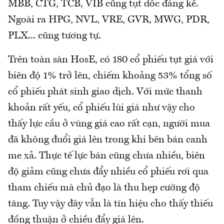
MBB, CTG, TCB, VIB cũng tụt dốc đáng kể.
Ngoài ra HPG, NVL, VRE, GVR, MWG, PDR,
PLX... cũng tương tự.
Trên toàn sàn HosE, có 180 cổ phiếu tụt giá với
biên độ 1% trở lên, chiếm khoảng 53% tổng số
cổ phiếu phát sinh giao dịch. Với mức thanh
khoản rất yếu, cổ phiếu lùi giá như vậy cho
thấy lực cầu ở vùng giá cao rất cạn, người mua
đã không đuổi giá lên trong khi bên bán canh
me xả. Thực tế lực bán cũng chưa nhiều, biên
độ giảm cũng chưa đẩy nhiều cổ phiếu rơi qua
tham chiếu mà chủ đạo là thu hẹp cường độ
tăng. Tuy vậy đây vẫn là tín hiệu cho thấy thiếu
đồng thuận ở chiều đẩy giá lên.