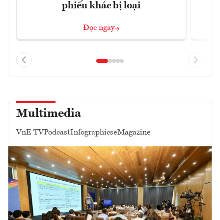
phiếu khác bị loại
Đọc ngay
Multimedia
VnE TV
Podcast
Infographics
eMagazine