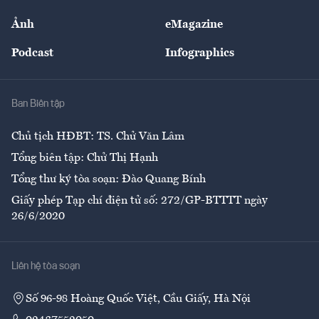
Sự kiện
Nhân lực
Ảnh
eMagazine
Đẹp +
An sinh
Podcast
Infographics
Giải trí
Y tế
Nhà
Ban Biên tập
Ẩm thực
Chủ tịch HĐBT: TS. Chử Văn Lâm
Tổng biên tập: Chử Thị Hạnh
Tổng thư ký tòa soạn: Đào Quang Bính
Giấy phép Tạp chí điện tử số: 272/GP-BTTTT ngày
26/6/2020
Liên hệ tòa soạn
Số 96-98 Hoàng Quốc Việt, Cầu Giấy, Hà Nội