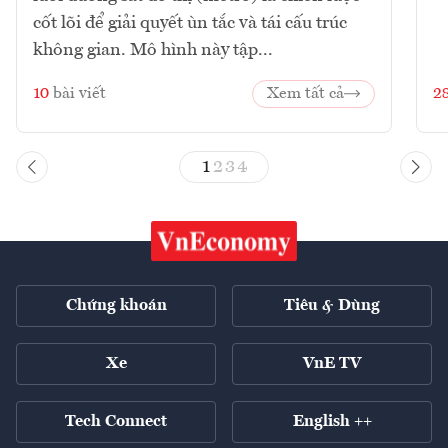
cốt lõi để giải quyết ùn tắc và tái cấu trúc
không gian. Mô hình này tập...
10
bài viết
Xem tất cả
2
1
2
3
4
Chứng khoán
Tiêu & Dùng
Xe
VnE TV
Tech Connect
English ++