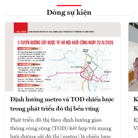
Dòng sự kiện
Định hướng metro và TOD chiến lược
K
trong phát triển đô thị bền vững
K
Phát triển đô thị theo định hướng giao
K
thông công cộng (TOD) kết hợp với mạng
V
lưới đường sắt đô thị (metro) là chiến lược