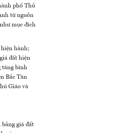
thành phố Thủ
ạnh từ nguồn
 như mục đích
 hiện hành;
giá đất hiện
g tăng bình
ện Bắc Tân
Phú Giáo và
 bảng giá đất