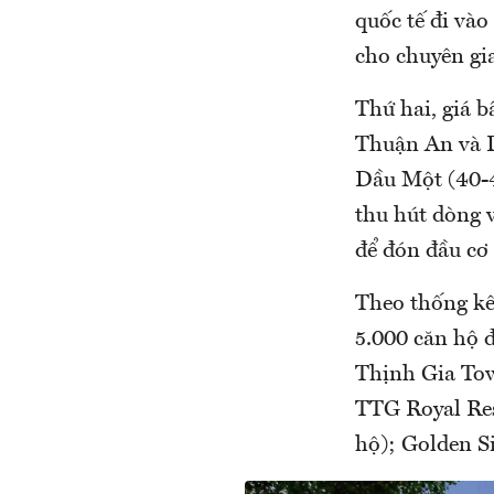
quốc tế đi vào
cho chuyên gia
Thứ hai, giá b
Thuận An và D
Dầu Một (40-4
thu hút dòng 
để đón đầu cơ 
Theo thống kê
5.000 căn hộ 
Thịnh Gia Tow
TTG Royal Res
hộ); Golden S