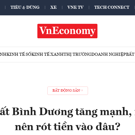
TIÊU & DÙNG
XE
VNE TV
TECH CONNECT
ÍNH
KINH TẾ SỐ
KINH TẾ XANH
THỊ TRƯỜNG
DOANH NGHIỆP
BẤT
BẤT ĐỘNG SẢN
đất Bình Dương tăng mạnh, 
nên rót tiền vào đâu?