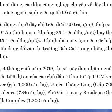
 hoạt động, các khu công nghiệp chuyển về đây thì 
 nước ngoài, sinh viên quốc tế sẽ rất lớn.
ất động sản ở đây chỉ trên dưới 20 triệu/m2, thấp xa 
ĩ An (bình quân khoảng 35 triệu đồng/m2) hay t
5 triệu đồng/m2)… Chính điều này tạo nên sức hấp
vốn đang đổ vào thị trường Bến Cát trong những t
hội.
, 4 tháng cuối năm 2019, thị xã này đón nhận ngu
đến từ 6 dự án của các chủ đầu tư lớn từ Tp.HCM v
er (gần 1.000 căn hộ), Unico Thăng Long (Gần 700
idence (784 căn hộ), Phú Gia Luxury Residence (h
ilk Complex (1.300 căn hộ).