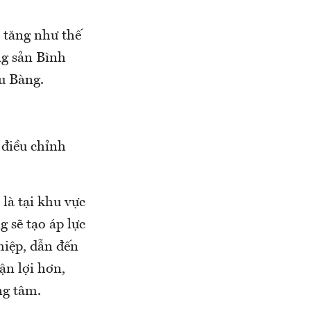
h tăng như thế
ng sản Bình
u Bàng.
 điều chỉnh
là tại khu vực
g sẽ tạo áp lực
hiệp, dẫn đến
ận lợi hơn,
ng tâm.