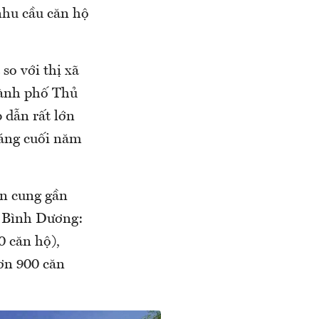
nhu cầu căn hộ
so với thị xã
hành phố Thủ
 dẫn rất lớn
háng cuối năm
ồn cung gần
à Bình Dương:
 căn hộ),
ơn 900 căn