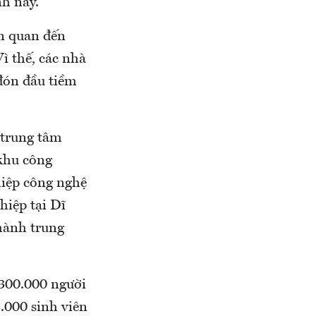
nh này.
n quan đến
ì thế, các nhà
 đón đầu tiềm
 trung tâm
 khu công
hiệp công nghệ
hiệp tại Dĩ
hành trung
 300.000 người
.000 sinh viên