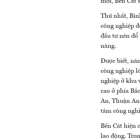
mới, Bến Cát s
Thứ nhất, Bìn
công nghiệp đề
đầu tư nên đổ 
năng.
Được biết, nă
công nghiệp l
nghiệp ở khu 
cao ở phía Bắc
An, Thuận An,
tâm công nghi
Bến Cát hiện 
lao động. Tron