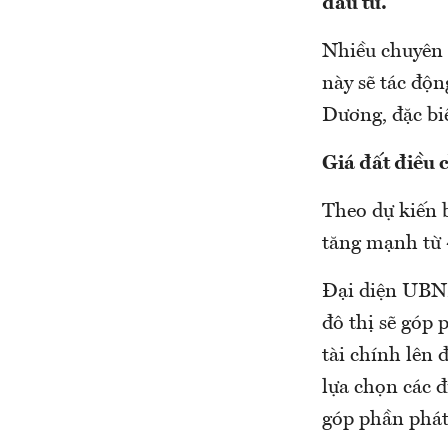
đầu tư.
Nhiều chuyên g
này sẽ tác độ
Dương, đặc bi
Giá đất điều 
Theo dự kiến b
tăng mạnh từ 
Đại diện UBND 
đô thị sẽ góp 
tài chính lên
lựa chọn các đ
góp phần phát 