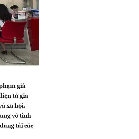
i phạm giả
iện tử gia
à xã hội.
ang vô tình
đăng tải các