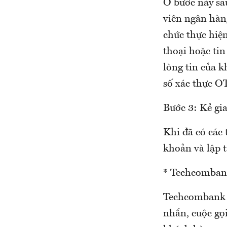
Ở bước này sau
viên ngân hàn
chức thực hiệ
thoại hoặc tin
lòng tin của 
số xác thực O
Bước 3: Kẻ gi
Khi đã có các 
khoản và lập t
* Techcombank
Techcombank 
nhắn, cuộc gọ