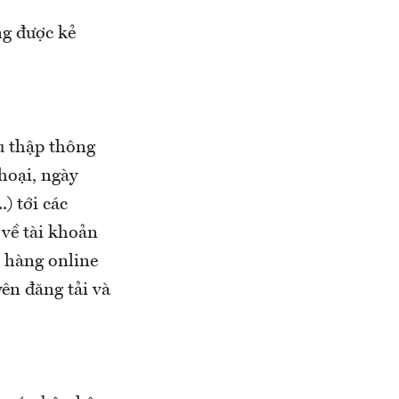
ng được kẻ
u thập thông
thoại, ngày
) tới các
 về tài khoản
n hàng online
ên đăng tải và