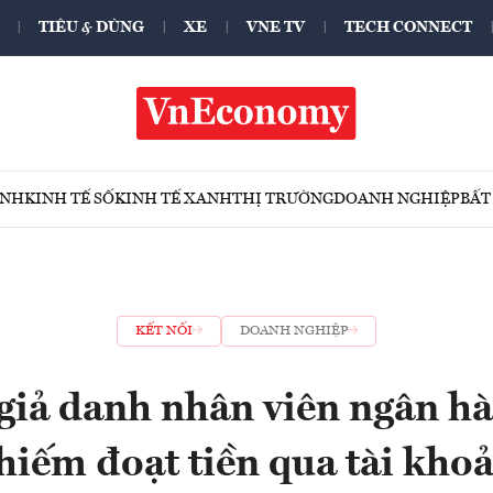
TIÊU & DÙNG
XE
VNE TV
TECH CONNECT
ÍNH
KINH TẾ SỐ
KINH TẾ XANH
THỊ TRƯỜNG
DOANH NGHIỆP
BẤT
KẾT NỐI
DOANH NGHIỆP
giả danh nhân viên ngân hà
hiếm đoạt tiền qua tài kho