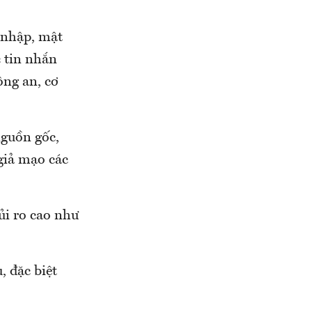
 nhập, mật
 tin nhắn
ông an, cơ
guồn gốc,
 giả mạo các
ủi ro cao như
, đặc biệt