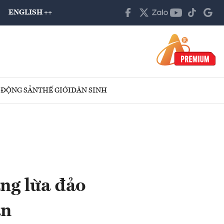
ENGLISH ++
 ĐỘNG SẢN
THẾ GIỚI
DÂN SINH
ng lừa đảo
ản