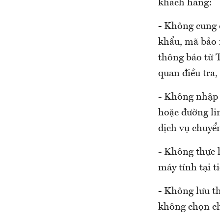
khách hàng:
- Không cung 
khẩu, mã bảo 
thông báo từ T
quan điều tra,
- Không nhập 
hoặc đường lin
dịch vụ chuyển
- Không thực h
máy tính tại t
- Không lưu th
không chọn ch