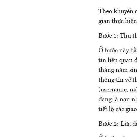
Theo khuyến c
gian thực hiện
Bước 1: Thu t
Ở bước này bằ
tin liên quan 
tháng năm sinh
thông tin về t
(username, mật
đang là nạn n
tiết lộ các gi
Bước 2: Lừa đ