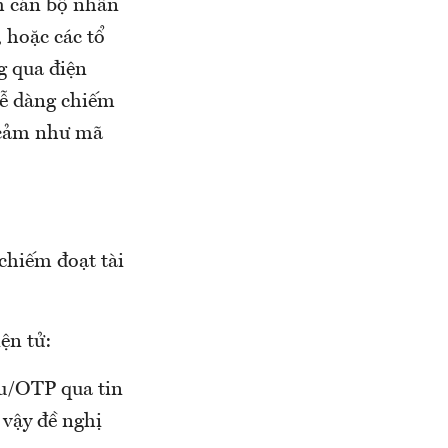
nh cán bộ nhân
 hoặc các tổ
g qua điện
dễ dàng chiếm
y cảm như mã
chiếm đoạt tài
ện tử:
u/OTP qua tin
 vậy đề nghị