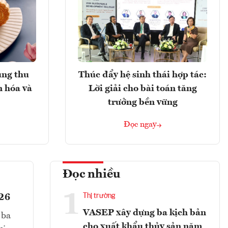
ung thu
Thúc đẩy hệ sinh thái hợp tác:
n hóa và
Lời giải cho bài toán tăng
trưởng bền vững
Đọc ngay
Đọc nhiều
1
026
Thị trường
VASEP xây dựng ba kịch bản
 ba
cho xuất khẩu thủy sản năm