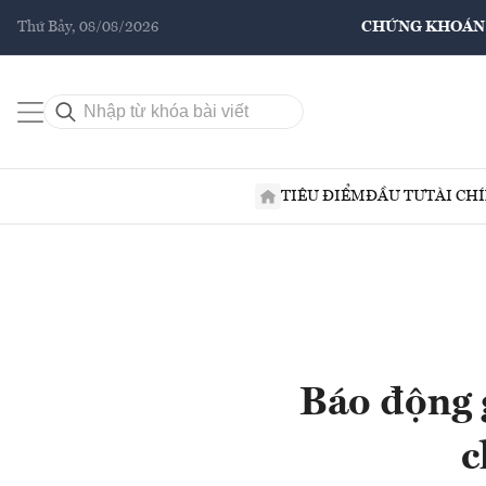
Thứ Bảy, 08/08/2026
CHỨNG KHOÁN
TIÊU ĐIỂM
ĐẦU TƯ
TÀI CH
Báo động 
c