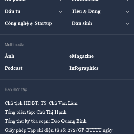
Khung pháp lý
Start-up
Dự án
Công nghiệp
Chuyển động 24h
Đối thoại
The Guide
Video
Đầu tư
Tiêu & Dùng
Quản trị số
Cafe BĐS
Thị trường
Kinh doanh
Kết nối
Tạp chí kinh tế Việt Nam
eMagazine
Nhà đầu tư
Du lịch
Công nghệ & Startup
Dân sinh
Tư vấn
Nông sản
Doanh nhân
Tư vấn Tiêu & Dùng
Infographics
Hạ tầng
Sức khỏe
Khung pháp lý
Doanh nghiệp
Địa phương
Thị trường
Bảo hiểm
Multimedia
Sự kiện
Nhân lực
Ảnh
eMagazine
Đẹp +
An sinh
Podcast
Infographics
Giải trí
Y tế
Nhà
Ban Biên tập
Ẩm thực
Chủ tịch HĐBT: TS. Chử Văn Lâm
Tổng biên tập: Chử Thị Hạnh
Tổng thư ký tòa soạn: Đào Quang Bính
Giấy phép Tạp chí điện tử số: 272/GP-BTTTT ngày