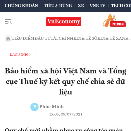
CHỨNG KHOÁN
TIÊU & DÙNG
XE
VNE TV
TECH CO
TIÊU ĐIỂM
ĐẦU TƯ
TÀI CHÍNH
KINH TẾ SỐ
KINH TẾ XANH
DÂN SINH
Bảo hiểm xã hội Việt Nam và Tổng
cục Thuế ký kết quy chế chia sẻ dữ
liệu
Phúc Minh
P
15:05, 09/07/2021
Quy chế mới nhằm phục vụ công tác quản