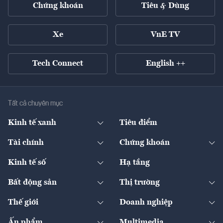
Chứng khoán
Tiêu & Dùng
Xe
VnE TV
Tech Connect
English ++
Tất cả chuyên mục
Kinh tế xanh
Tiêu điểm
Chuyển động xanh
Tài chính
Chứng khoán
Pháp lý
Ngân hàng
Doanh nghiệp niêm yết
Kinh tế số
Hạ tầng
Thương hiệu xanh
Thị trường vốn
Thị trường
Sản phẩm - Thị trường
Bất động sản
Thị trường
Diễn đàn
Thuế
Đầu tư
Tài sản số
Chính sách
Xuất nhập khẩu
Thế giới
Doanh nghiệp
Bảo hiểm
Quốc tế
Dịch vụ số
Thị trường
Khung pháp lý
Kinh tế
Chuyển động
Ấn phẩm
Multimedia