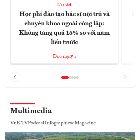
Dân sinh
Học phí đào tạo bác sĩ nội trú và
Hà
chuyên khoa ngoài công lập:
n
Không tăng quá 15% so với năm
liền trước
Đọc ngay
Multimedia
VnE TV
Podcast
Infographics
eMagazine