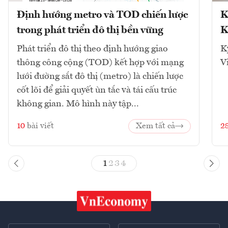
Định hướng metro và TOD chiến lược
K
trong phát triển đô thị bền vững
K
Phát triển đô thị theo định hướng giao
K
thông công cộng (TOD) kết hợp với mạng
V
lưới đường sắt đô thị (metro) là chiến lược
cốt lõi để giải quyết ùn tắc và tái cấu trúc
không gian. Mô hình này tập...
10
bài viết
Xem tất cả
2
1
2
3
4