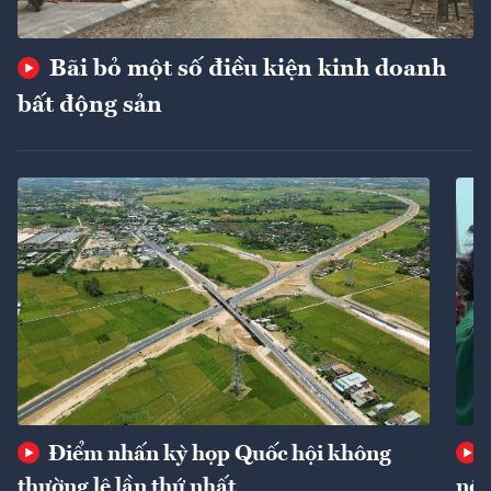
Bãi bỏ một số điều kiện kinh doanh
bất động sản
Điểm nhấn kỳ họp Quốc hội không
thường lệ lần thứ nhất
nôn