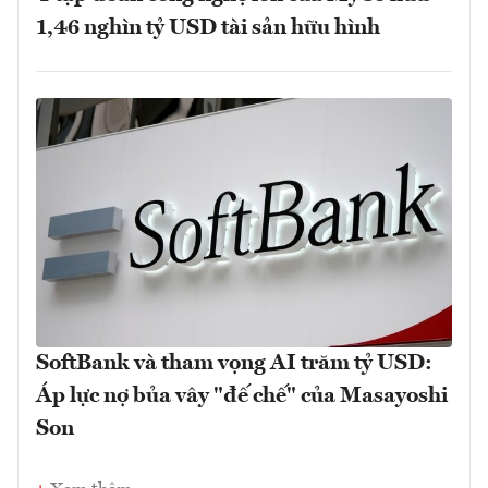
1,46 nghìn tỷ USD tài sản hữu hình
SoftBank và tham vọng AI trăm tỷ USD:
Áp lực nợ bủa vây "đế chế" của Masayoshi
Son