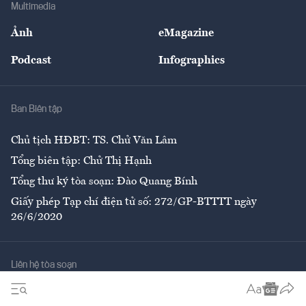
Bảo hiểm
Multimedia
Sự kiện
Nhân lực
Ảnh
eMagazine
Đẹp +
An sinh
Podcast
Infographics
Giải trí
Y tế
Nhà
Ban Biên tập
Ẩm thực
Chủ tịch HĐBT: TS. Chử Văn Lâm
Tổng biên tập: Chử Thị Hạnh
Tổng thư ký tòa soạn: Đào Quang Bính
Giấy phép Tạp chí điện tử số: 272/GP-BTTTT ngày
26/6/2020
Liên hệ tòa soạn
Số 96-98 Hoàng Quốc Việt, Cầu Giấy, Hà Nội