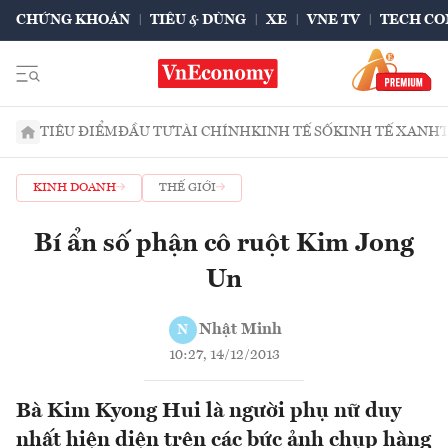
CHỨNG KHOÁN
TIÊU & DÙNG
XE
VNE TV
TECH CO
TIÊU ĐIỂM
ĐẦU TƯ
TÀI CHÍNH
KINH TẾ SỐ
KINH TẾ XANH
KINH DOANH
THẾ GIỚI
Bí ẩn số phận cô ruột Kim Jong
Un
Nhật Minh
N
10:27, 14/12/2013
Bà Kim Kyong Hui là người phụ nữ duy
nhất hiện diện trên các bức ảnh chụp hàng