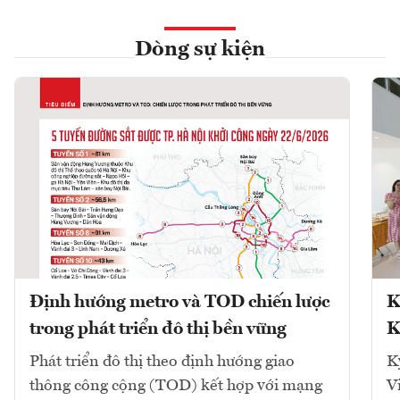
Dòng sự kiện
Định hướng metro và TOD chiến lược
K
trong phát triển đô thị bền vững
K
Phát triển đô thị theo định hướng giao
K
thông công cộng (TOD) kết hợp với mạng
V