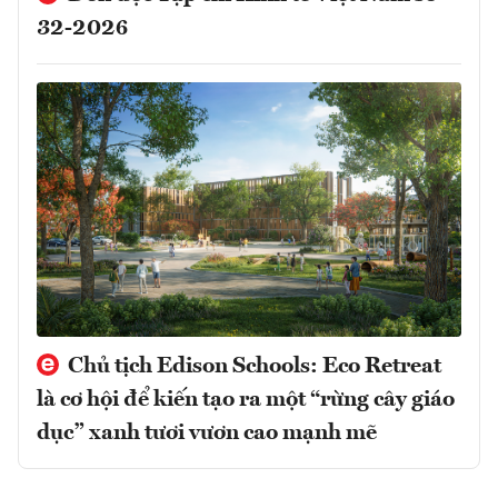
32-2026
Chủ tịch Edison Schools: Eco Retreat
là cơ hội để kiến tạo ra một “rừng cây giáo
dục” xanh tươi vươn cao mạnh mẽ