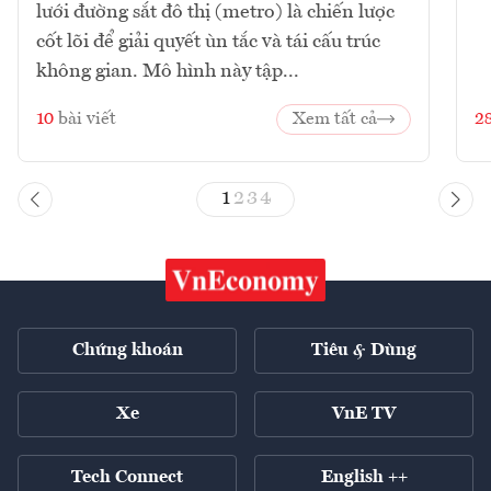
lưới đường sắt đô thị (metro) là chiến lược
cốt lõi để giải quyết ùn tắc và tái cấu trúc
không gian. Mô hình này tập...
10
bài viết
Xem tất cả
2
1
2
3
4
Chứng khoán
Tiêu & Dùng
Xe
VnE TV
Tech Connect
English ++