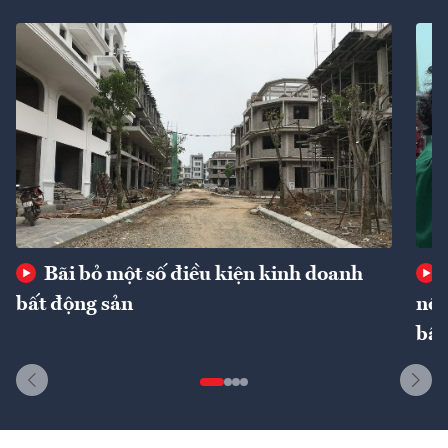
Bãi bỏ một số điều kiện kinh doanh
bất động sản
nôn
bất