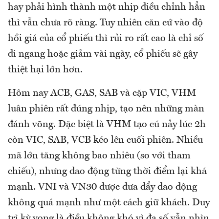
hay phải hình thành một nhịp điều chỉnh hẳn
thì vẫn chưa rõ ràng. Tuy nhiên căn cứ vào độ
hồi giá của cổ phiếu thì rủi ro rất cao là chỉ số
đi ngang hoặc giảm vài ngày, cổ phiếu sẽ gây
thiệt hại lớn hơn.
Hôm nay ACB, GAS, SAB và cặp VIC, VHM
luân phiên rất đúng nhịp, tạo nên những màn
đánh võng. Đặc biệt là VHM tạo cú nảy lúc 2h
còn VIC, SAB, VCB kéo lên cuối phiên. Nhiều
mã lớn tăng không bao nhiêu (so với tham
chiếu), nhưng dao động từng thời điểm lại khá
mạnh. VNI và VN30 được đưa đẩy dao động
không quá mạnh như một cách giữ khách. Duy
trì kỳ vọng là điều không khó vì đa số vẫn nhìn