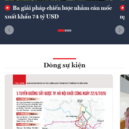
Ba giải pháp chiến lược nhằm cán mốc
xuất khẩu 74 tỷ USD
ngu
Dòng sự kiện