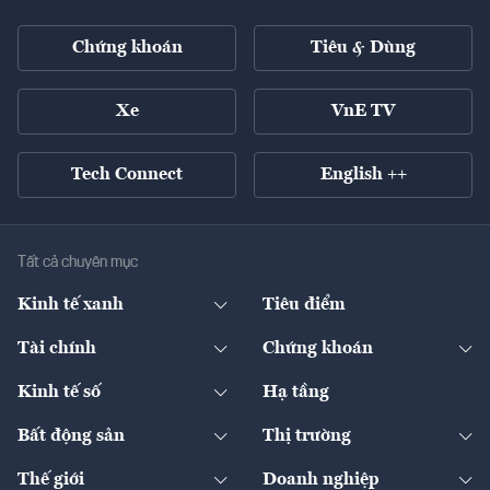
Chứng khoán
Tiêu & Dùng
Xe
VnE TV
Tech Connect
English ++
Tất cả chuyên mục
Kinh tế xanh
Tiêu điểm
Chuyển động xanh
Tài chính
Chứng khoán
Pháp lý
Ngân hàng
Doanh nghiệp niêm yết
Kinh tế số
Hạ tầng
Thương hiệu xanh
Thị trường vốn
Thị trường
Sản phẩm - Thị trường
Bất động sản
Thị trường
Diễn đàn
Thuế
Đầu tư
Tài sản số
Chính sách
Xuất nhập khẩu
Thế giới
Doanh nghiệp