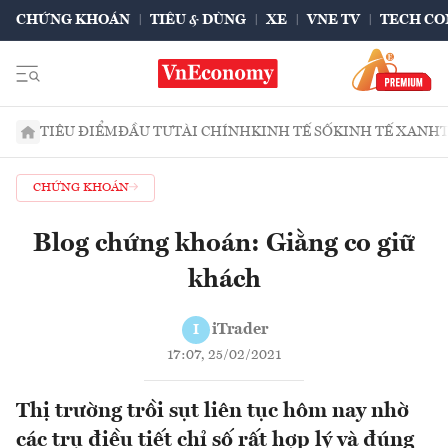
CHỨNG KHOÁN
TIÊU & DÙNG
XE
VNE TV
TECH CO
TIÊU ĐIỂM
ĐẦU TƯ
TÀI CHÍNH
KINH TẾ SỐ
KINH TẾ XANH
CHỨNG KHOÁN
Blog chứng khoán: Giằng co giữ
khách
iTrader
I
17:07, 25/02/2021
Thị trường trồi sụt liên tục hôm nay nhờ
các trụ điều tiết chỉ số rất hợp lý và đúng