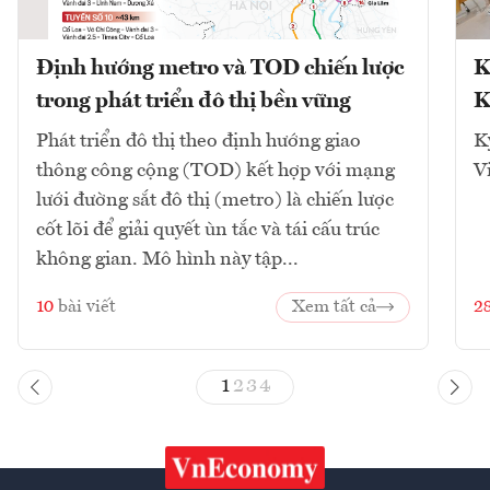
Định hướng metro và TOD chiến lược
K
trong phát triển đô thị bền vững
K
Phát triển đô thị theo định hướng giao
K
thông công cộng (TOD) kết hợp với mạng
V
lưới đường sắt đô thị (metro) là chiến lược
cốt lõi để giải quyết ùn tắc và tái cấu trúc
không gian. Mô hình này tập...
10
bài viết
Xem tất cả
2
1
2
3
4