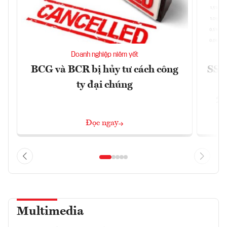
Doanh nghiệp niêm yết
BCG và BCR bị hủy tư cách công
SSI 
ty đại chúng
2/
Đọc ngay
Multimedia