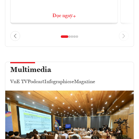
Đọc ngay
Multimedia
VnE TV
Podcast
Infographics
eMagazine