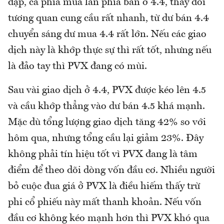
dập, cả phía mua lẫn phía bán ở 4.4, thay đổi
tương quan cung cầu rất nhanh, từ dư bán 4.4
chuyển sáng dư mua 4.4 rất lớn. Nếu các giao
dịch này là khớp thực sự thì rất tốt, nhưng nếu
là đảo tay thì PVX đang có mùi.
Sau vài giao dịch ở 4.4, PVX được kéo lên 4.5
và cầu khớp thẳng vào dư bán 4.5 khá mạnh.
Mặc dù tổng lượng giao dịch tăng 42% so với
hôm qua, nhưng tổng cầu lại giảm 23%. Đây
không phải tín hiệu tốt vì PVX đang là tâm
điểm để theo dõi dòng vốn đầu cơ. Nhiều người
bỏ cuộc đua giá ở PVX là điều hiếm thấy trừ
phi cổ phiếu này mất thanh khoản. Nếu vốn
đầu cơ không kéo mạnh hơn thì PVX khó qua