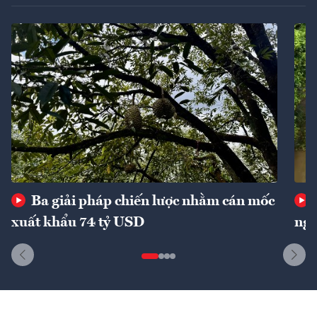
Ba giải pháp chiến lược nhằm cán mốc
xuất khẩu 74 tỷ USD
ngu