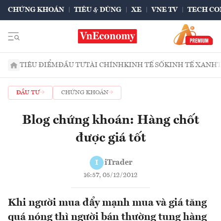
CHỨNG KHOÁN
TIÊU & DÙNG
XE
VNE TV
TECH CO
TIÊU ĐIỂM
ĐẦU TƯ
TÀI CHÍNH
KINH TẾ SỐ
KINH TẾ XANH
ĐẦU TƯ
CHỨNG KHOÁN
Blog chứng khoán: Hàng chốt
được giá tốt
iTrader
I
16:57, 05/12/2012
Khi người mua đẩy mạnh mua và giá tăng
quá nóng thì người bán thường tung hàng