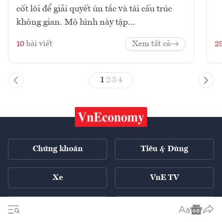
cốt lõi để giải quyết ùn tắc và tái cấu trúc
không gian. Mô hình này tập...
10
bài viết
Xem tất cả
2
1
2
3
4
Chứng khoán
Tiêu & Dùng
Xe
VnE TV
Tech Connect
English ++