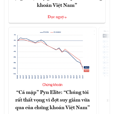
khoán Việt Nam”
Đọc ngay
Chứng khoán
“Cá mập” Pyn Elite: “Chúng tôi
15
rất thất vọng vì đợt suy giảm vừa
mặt
qua của chứng khoán Việt Nam”