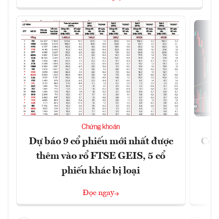
Chứng khoán
Dự báo 9 cổ phiếu mới nhất được
Có t
thêm vào rổ FTSE GEIS, 5 cổ
phiếu khác bị loại
Đọc ngay