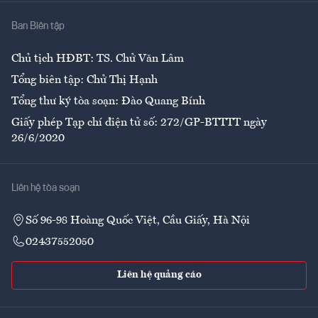
Nhà
Ban Biên tập
Ẩm thực
Chủ tịch HĐBT: TS. Chử Văn Lâm
Tổng biên tập: Chử Thị Hạnh
Tổng thư ký tòa soạn: Đào Quang Bính
Giấy phép Tạp chí điện tử số: 272/GP-BTTTT ngày
26/6/2020
Liên hệ tòa soạn
Số 96-98 Hoàng Quốc Việt, Cầu Giấy, Hà Nội
02437552050
Liên hệ quảng cáo