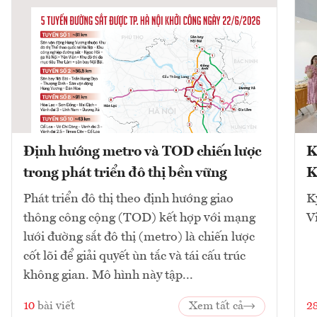
Định hướng metro và TOD chiến lược
K
trong phát triển đô thị bền vững
K
Phát triển đô thị theo định hướng giao
K
thông công cộng (TOD) kết hợp với mạng
V
lưới đường sắt đô thị (metro) là chiến lược
cốt lõi để giải quyết ùn tắc và tái cấu trúc
không gian. Mô hình này tập...
10
bài viết
Xem tất cả
2