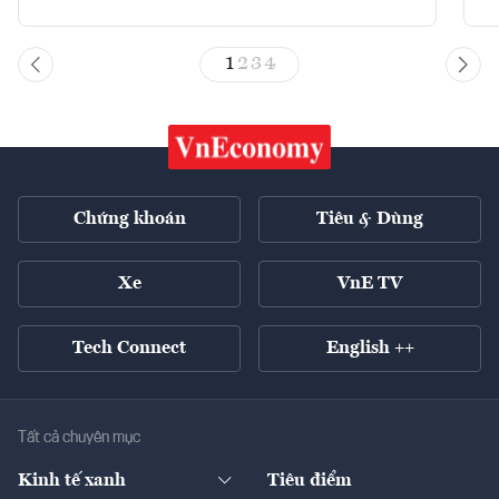
1
2
3
4
Chứng khoán
Tiêu & Dùng
Xe
VnE TV
Tech Connect
English ++
Tất cả chuyên mục
Kinh tế xanh
Tiêu điểm