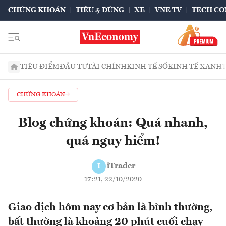
CHỨNG KHOÁN
TIÊU & DÙNG
XE
VNE TV
TECH CO
TIÊU ĐIỂM
ĐẦU TƯ
TÀI CHÍNH
KINH TẾ SỐ
KINH TẾ XANH
CHỨNG KHOÁN
Blog chứng khoán: Quá nhanh,
quá nguy hiểm!
iTrader
I
17:21, 22/10/2020
Giao dịch hôm nay cơ bản là bình thường,
bất thường là khoảng 20 phút cuối chạy