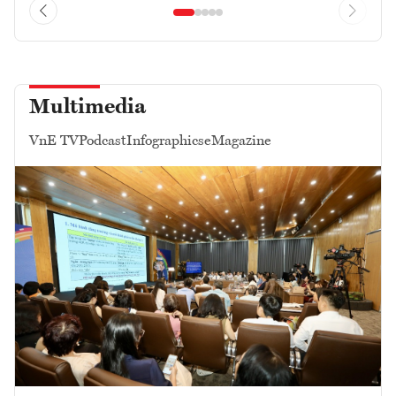
Multimedia
VnE TV
Podcast
Infographics
eMagazine