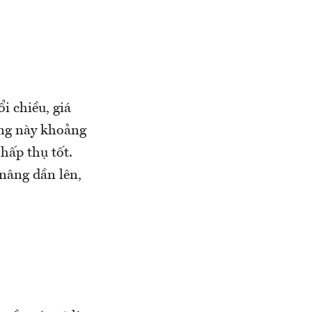
i chiều, giá
ống này khoảng
hấp thụ tốt.
 nâng dần lên,