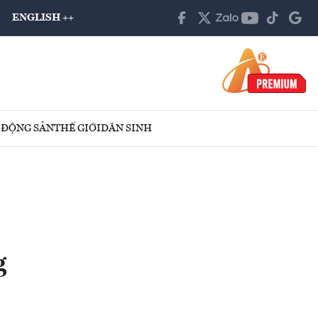
ENGLISH ++
 ĐỘNG SẢN
THẾ GIỚI
DÂN SINH
g