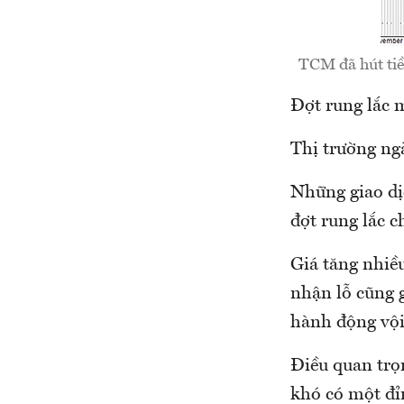
TCM đã hút tiền
Đợt rung lắc 
Thị trường ng
Những giao dị
đợt rung lắc c
Giá tăng nhiều
nhận lỗ cũng g
hành động vội
Điều quan trọn
khó có một đỉ