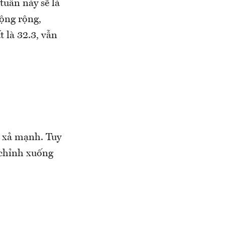
tuần này sẽ là
động rộng,
t là 32.3, vẫn
c xả mạnh. Tuy
 chỉnh xuống