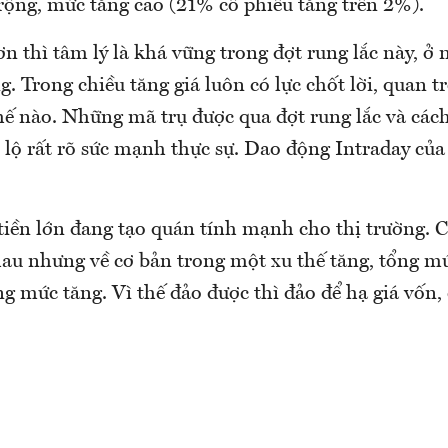
 rộng, mức tăng cao (21% cổ phiếu tăng trên 2%).
n thì tâm lý là khá vững trong đợt rung lắc này, ở 
g. Trong chiều tăng giá luôn có lực chốt lời, quan t
thế nào. Những mã trụ được qua đợt rung lắc và các
c lộ rất rõ sức mạnh thực sự. Dao động Intraday củ
tiền lớn đang tạo quán tính mạnh cho thị trường. C
u nhưng về cơ bản trong một xu thế tăng, tổng mứ
g mức tăng. Vì thế đảo được thì đảo để hạ giá vốn