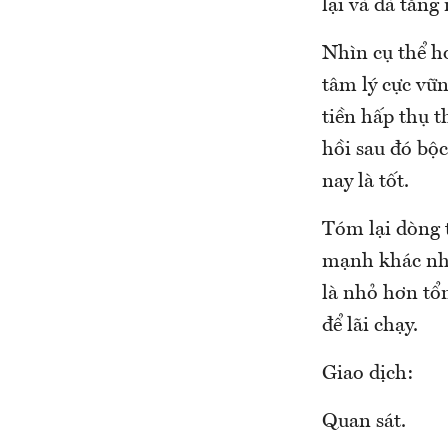
lại và đà tăng
Nhìn cụ thể hơ
tâm lý cực vữn
tiền hấp thụ 
hồi sau đó bộ
nay là tốt.
Tóm lại dòng 
mạnh khác nha
là nhỏ hơn tổn
để lãi chạy.
Giao dịch:
Quan sát.