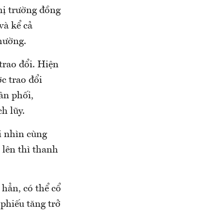
hị trường đồng
và kể cả
thường.
trao đổi. Hiện
c trao đổi
ân phối,
ch lũy.
i nhìn cùng
 lên thì thanh
hẳn, có thể cổ
phiếu tăng trở