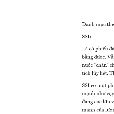
Danh mục the
SSI:
Là cổ phiếu đ
bằng được. Vẫ
nước “chán” c
tích lũy hết. 
SSI có một phi
mạnh như vậy t
đang cực lớn v
mạnh của lượn