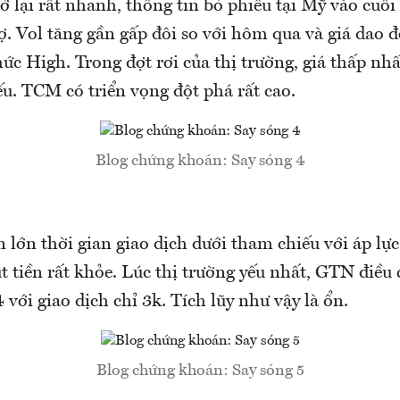
ở lại rất nhanh, thông tin bỏ phiếu tại Mỹ vào cuối 
ợ. Vol tăng gần gấp đôi so với hôm qua và giá dao 
ức High. Trong đợt rơi của thị trường, giá thấp nhấ
u. TCM có triển vọng đột phá rất cao.
Blog chứng khoán: Say sóng 4
 lớn thời gian giao dịch dưới tham chiếu với áp lự
 tiền rất khỏe. Lúc thị trường yếu nhất, GTN điều
4 với giao dịch chỉ 3k. Tích lũy như vậy là ổn.
Blog chứng khoán: Say sóng 5