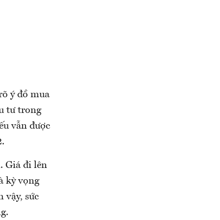
 rõ ý đồ mua
u tư trong
iếu vẫn được
2.
 Giá đi lên
à kỳ vọng
 vậy, sức
g.