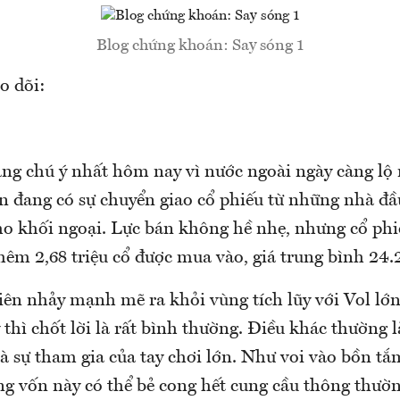
Blog chứng khoán: Say sóng 1
o dõi:
áng chú ý nhất hôm nay vì nước ngoài ngày càng lộ
n đang có sự chuyển giao cổ phiếu từ những nhà đầ
ho khối ngoại. Lực bán không hề nhẹ, nhưng cổ ph
Thêm 2,68 triệu cổ được mua vào, giá trung bình 24.
ên nhảy mạnh mẽ ra khỏi vùng tích lũy với Vol lớn.
hì chốt lời là rất bình thường. Điều khác thường l
à sự tham gia của tay chơi lớn. Như voi vào bồn tắm
g vốn này có thể bẻ cong hết cung cầu thông thườn