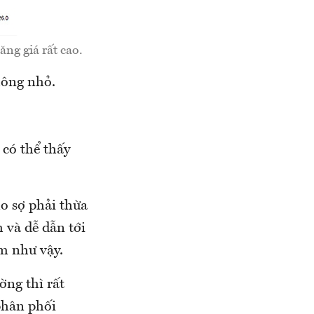
ăng giá rất cao.
hông nhỏ.
có thể thấy
lo sợ phải thừa
h và dễ dẫn tới
m như vậy.
ờng thì rất
phân phối