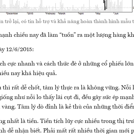
 trở lại, có tin hỗ trợ và khả năng hoàn thành hình mẫu t
mạnh chiều nay đã làm “tuồn” ra một lượng hàng k
ày 12/6/2015:
ch cực nhanh và cách thức đè ở những cổ phiếu lớn 
hiều nay khá hiệu quả.
 thì rất dễ chốt, tâm lý thực ra là không vững. Nỗi 
iống như nỗi lo thấy lãi cụt đi, đều gây sức ép mạn
 vàng. Tâm lý dò đỉnh là kẻ thù của những thời điể
g nhất là tiền. Tiền tích lũy cực nhiều trong thị trư
nh dễ nhận biết. Phải mất rất nhiều thời gian mới 