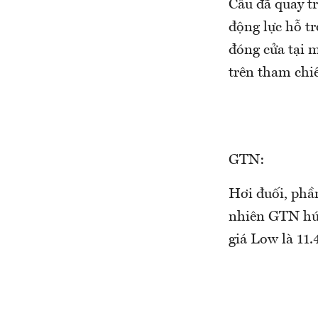
Cầu đã quay tr
động lực hỗ tr
đóng cửa tại m
trên tham chiế
GTN:
Hơi đuối, phần
nhiên GTN hút
giá Low là 11.