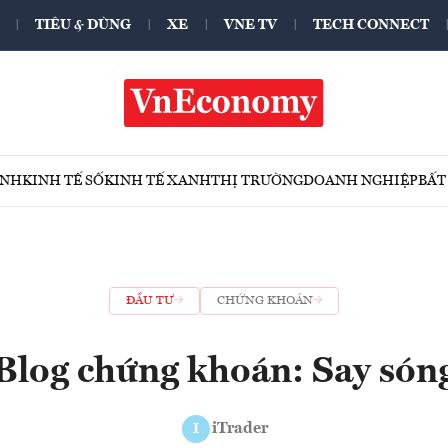
TIÊU & DÙNG
XE
VNE TV
TECH CONNECT
ÍNH
KINH TẾ SỐ
KINH TẾ XANH
THỊ TRƯỜNG
DOANH NGHIỆP
BẤT
ĐẦU TƯ
CHỨNG KHOÁN
Blog chứng khoán: Say són
iTrader
I