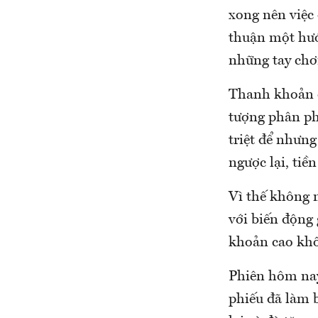
xong nên việc 
thuận một hướ
những tay chơi
Thanh khoản du
tượng phân phố
triệt để nhưng
ngược lại, tiền
Vì thế không 
với biến động
khoản cao khô
Phiên hôm nay
phiếu đã làm b