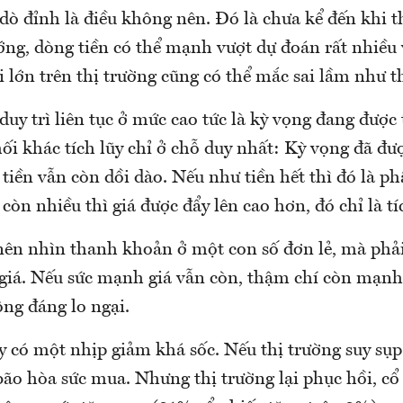
dò đỉnh là điều không nên. Đó là chưa kể đến khi t
ng, dòng tiền có thể mạnh vượt dự đoán rất nhiều 
 lớn trên thị trường cũng có thể mắc sai lầm như 
y trì liên tục ở mức cao tức là kỳ vọng đang được 
i khác tích lũy chỉ ở chỗ duy nhất: Kỳ vọng đã đượ
 tiền vẫn còn dồi dào. Nếu như tiền hết thì đó là ph
 còn nhiều thì giá được đẩy lên cao hơn, đó chỉ là tí
nên nhìn thanh khoản ở một con số đơn lẻ, mà phả
 giá. Nếu sức mạnh giá vẫn còn, thậm chí còn mạnh
ng đáng lo ngại.
 có một nhịp giảm khá sốc. Nếu thị trường suy sụp 
ão hòa sức mua. Nhưng thị trường lại phục hồi, cổ 