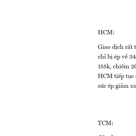
HCM:
Giao dịch rất 
chỉ bị ép về 3
155k, chiếm 2
HCM tiếp tục c
sức ép giảm xu
TCM: