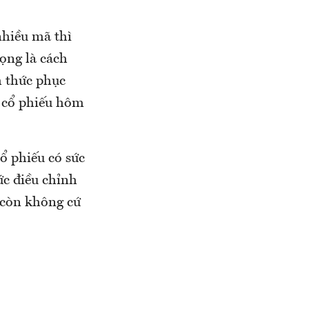
nhiều mã thì
rọng là cách
h thức phục
a cổ phiếu hôm
ổ phiếu có sức
c điều chỉnh
, còn không cứ