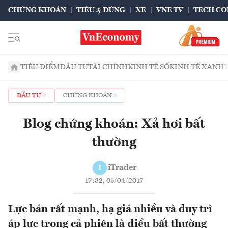
CHỨNG KHOÁN
TIÊU & DÙNG
XE
VNE TV
TECH CO
TIÊU ĐIỂM
ĐẦU TƯ
TÀI CHÍNH
KINH TẾ SỐ
KINH TẾ XANH
ĐẦU TƯ
CHỨNG KHOÁN
Blog chứng khoán: Xả hơi bất
thường
iTrader
I
17:32, 05/04/2017
Lực bán rất mạnh, hạ giá nhiều và duy trì
áp lực trong cả phiên là điều bất thường