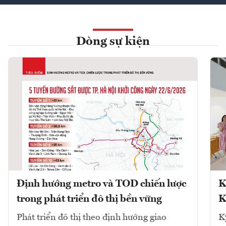
Dòng sự kiện
Định hướng metro và TOD chiến lược
K
trong phát triển đô thị bền vững
K
Phát triển đô thị theo định hướng giao
K