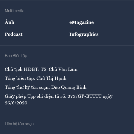
Doanh nghiệp
Địa phương
Thị trường
Bảo hiểm
Multimedia
Sự kiện
Nhân lực
Ảnh
eMagazine
Đẹp +
An sinh
Podcast
Infographics
Giải trí
Y tế
Nhà
Ban Biên tập
Ẩm thực
Chủ tịch HĐBT: TS. Chử Văn Lâm
Tổng biên tập: Chử Thị Hạnh
Tổng thư ký tòa soạn: Đào Quang Bính
Giấy phép Tạp chí điện tử số: 272/GP-BTTTT ngày
26/6/2020
Liên hệ tòa soạn