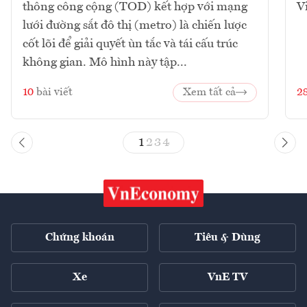
thông công cộng (TOD) kết hợp với mạng
V
lưới đường sắt đô thị (metro) là chiến lược
cốt lõi để giải quyết ùn tắc và tái cấu trúc
không gian. Mô hình này tập...
10
bài viết
Xem tất cả
2
1
2
3
4
Chứng khoán
Tiêu & Dùng
Xe
VnE TV