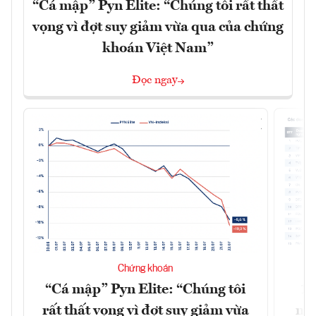
“Cá mập” Pyn Elite: “Chúng tôi rất thất
vọng vì đợt suy giảm vừa qua của chứng
khoán Việt Nam”
Đọc ngay
Chứng khoán
“Cá mập” Pyn Elite: “Chúng tôi
15
rất thất vọng vì đợt suy giảm vừa
mặt