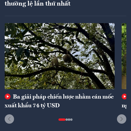
thường lệ lần thứ nhất
Ba giải pháp chiến lược nhằm cán mốc
xuất khẩu 74 tỷ USD
ngu