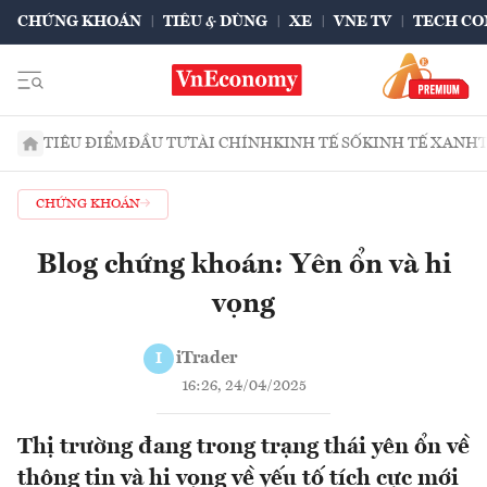
CHỨNG KHOÁN
TIÊU & DÙNG
XE
VNE TV
TECH CO
TIÊU ĐIỂM
ĐẦU TƯ
TÀI CHÍNH
KINH TẾ SỐ
KINH TẾ XANH
CHỨNG KHOÁN
Blog chứng khoán: Yên ổn và hi
vọng
iTrader
I
16:26, 24/04/2025
Thị trường đang trong trạng thái yên ổn về
thông tin và hi vọng về yếu tố tích cực mới