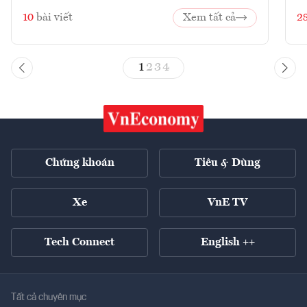
10
bài viết
Xem tất cả
2
1
2
3
4
Chứng khoán
Tiêu & Dùng
Xe
VnE TV
Tech Connect
English ++
Tất cả chuyên mục