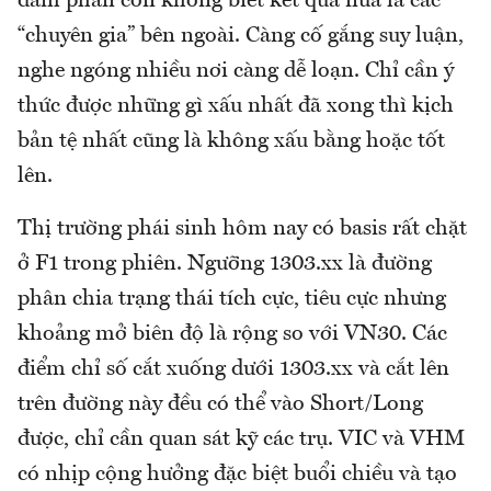
đàm phán còn không biết kết quả nữa là các
“chuyên gia” bên ngoài. Càng cố gắng suy luận,
nghe ngóng nhiều nơi càng dễ loạn. Chỉ cần ý
thức được những gì xấu nhất đã xong thì kịch
bản tệ nhất cũng là không xấu bằng hoặc tốt
lên.
Thị trường phái sinh hôm nay có basis rất chặt
ở F1 trong phiên. Ngưỡng 1303.xx là đường
phân chia trạng thái tích cực, tiêu cực nhưng
khoảng mở biên độ là rộng so với VN30. Các
điểm chỉ số cắt xuống dưới 1303.xx và cắt lên
trên đường này đều có thể vào Short/Long
được, chỉ cần quan sát kỹ các trụ. VIC và VHM
có nhịp cộng hưởng đặc biệt buổi chiều và tạo