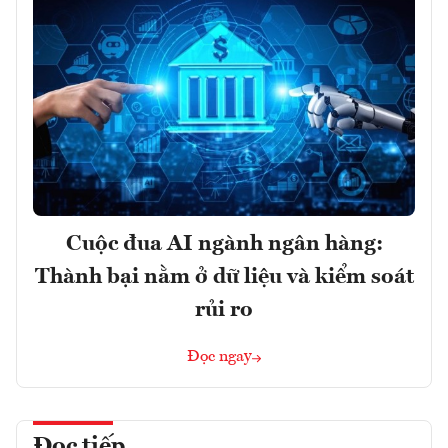
Cuộc đua AI ngành ngân hàng:
Thành bại nằm ở dữ liệu và kiểm soát
rủi ro
Đọc ngay
Đọc tiếp