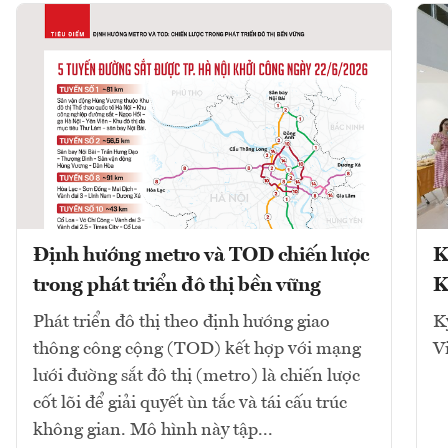
Định hướng metro và TOD chiến lược
K
trong phát triển đô thị bền vững
K
Phát triển đô thị theo định hướng giao
K
thông công cộng (TOD) kết hợp với mạng
V
lưới đường sắt đô thị (metro) là chiến lược
cốt lõi để giải quyết ùn tắc và tái cấu trúc
không gian. Mô hình này tập...