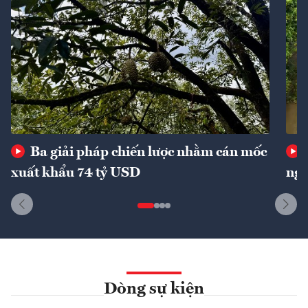
Ba giải pháp chiến lược nhằm cán mốc
xuất khẩu 74 tỷ USD
ngu
Dòng sự kiện