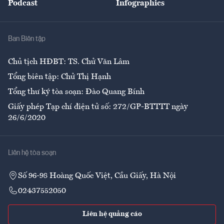
Podcast
Infographics
Giải trí
Y tế
Nhà
Ban Biên tập
Ẩm thực
Chủ tịch HĐBT: TS. Chử Văn Lâm
Tổng biên tập: Chử Thị Hạnh
Tổng thư ký tòa soạn: Đào Quang Bính
Giấy phép Tạp chí điện tử số: 272/GP-BTTTT ngày
26/6/2020
Liên hệ tòa soạn
Số 96-98 Hoàng Quốc Việt, Cầu Giấy, Hà Nội
02437552050
Liên hệ quảng cáo