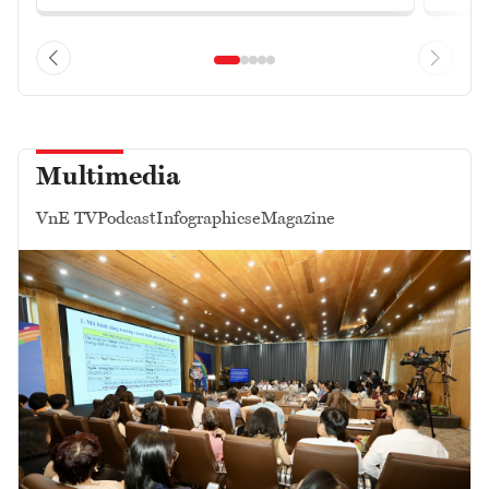
Multimedia
VnE TV
Podcast
Infographics
eMagazine