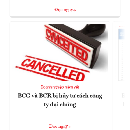
Đọc ngay
Doanh nghiệp niêm yết
BCG và BCR bị hủy tư cách công
Kh
ty đại chúng
ba
Đọc ngay