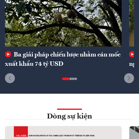
Ba giải pháp chiến lược nhằm cán mốc
xuất khẩu 74 tỷ USD
ngu
Dòng sự kiện