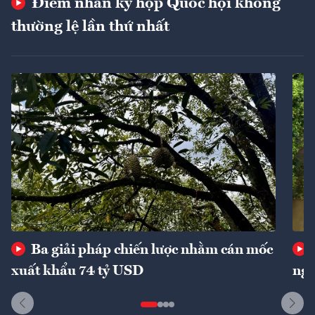
Điểm nhấn kỳ họp Quốc hội không
thường lệ lần thứ nhất
Ba giải pháp chiến lược nhằm cán mốc
xuất khẩu 74 tỷ USD
ngu