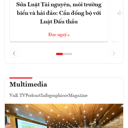
Sửa Luật Tài nguyên, môi trường
L
biển và hải đảo: Cần đồng bộ với
đổi)
Luật Đấu thầu
Đọc ngay
Multimedia
VnE TV
Podcast
Infographics
eMagazine