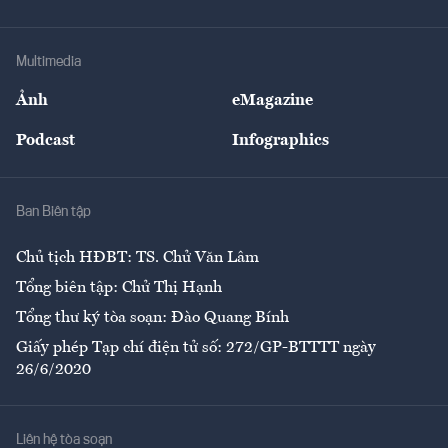
Doanh nhân
Tư vấn Tiêu & Dùng
Infographics
Hạ tầng
Sức khỏe
Khung pháp lý
Doanh nghiệp
Địa phương
Thị trường
Bảo hiểm
Multimedia
Sự kiện
Nhân lực
Ảnh
eMagazine
Đẹp +
An sinh
Podcast
Infographics
Giải trí
Y tế
Nhà
Ban Biên tập
Ẩm thực
Chủ tịch HĐBT: TS. Chử Văn Lâm
Tổng biên tập: Chử Thị Hạnh
Tổng thư ký tòa soạn: Đào Quang Bính
Giấy phép Tạp chí điện tử số: 272/GP-BTTTT ngày
26/6/2020
Liên hệ tòa soạn