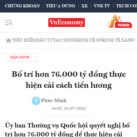
CHỨNG KHOÁN
TIÊU & DÙNG
XE
VNE TV
TECH CO
TIÊU ĐIỂM
ĐẦU TƯ
TÀI CHÍNH
KINH TẾ SỐ
KINH TẾ XANH
DÂN SINH
Bố trí hơn 76.000 tỷ đồng thực
hiện cải cách tiền lương
Phúc Minh
P
14:07, 18/07/2025
Ủy ban Thường vụ Quốc hội quyết nghị bố
trí hơn 76.000 tỷ đồng để thực hiện cải