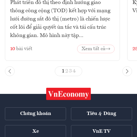
Phát triển đô thị theo định hướng giao
K
thông công cộng (TOD) kết hợp với mạng
V
lưới đường sắt đô thị (metro) là chiến lược
cốt lõi để giải quyết ùn tắc và tái cấu trúc
không gian. Mô hình này tập...
10
bài viết
Xem tất cả
2
1
2
3
4
Chứng khoán
Tiêu & Dùng
Xe
VnE TV