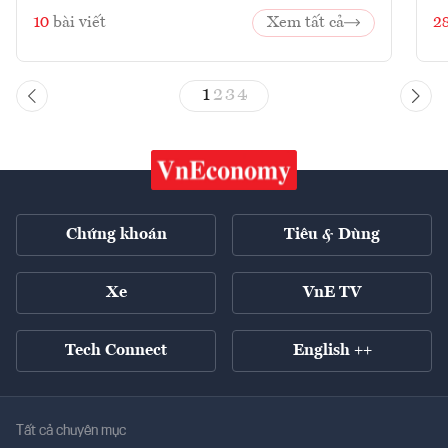
10
bài viết
Xem tất cả
2
1
2
3
4
Chứng khoán
Tiêu & Dùng
Xe
VnE TV
Tech Connect
English ++
Tất cả chuyên mục