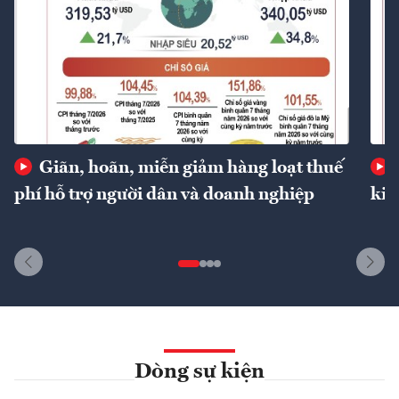
Giãn, hoãn, miễn giảm hàng loạt thuế
phí hỗ trợ người dân và doanh nghiệp
kin
Dòng sự kiện