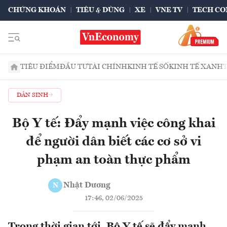
CHỨNG KHOÁN
TIÊU & DÙNG
XE
VNE TV
TECH CO
TIÊU ĐIỂM
ĐẦU TƯ
TÀI CHÍNH
KINH TẾ SỐ
KINH TẾ XANH
DÂN SINH
Bộ Y tế: Đẩy mạnh việc công khai
để người dân biết các cơ sở vi
phạm an toàn thực phẩm
Nhật Dương
N
17:46, 02/06/2025
Trong thời gian tới, Bộ Y tế sẽ đẩy mạnh