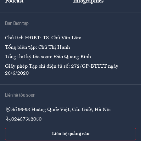
Podcast
Infographics
Giải trí
Y tế
Nhà
Ban Biên tập
Ẩm thực
Chủ tịch HĐBT: TS. Chử Văn Lâm
Tổng biên tập: Chử Thị Hạnh
Tổng thư ký tòa soạn: Đào Quang Bính
Giấy phép Tạp chí điện tử số: 272/GP-BTTTT ngày
26/6/2020
Liên hệ tòa soạn
Số 96-98 Hoàng Quốc Việt, Cầu Giấy, Hà Nội
02437552050
Liên hệ quảng cáo