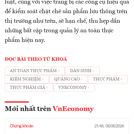
luật, cùng với việc trang bị các công cụ hiệu quả
để kiểm soát chặt chẽ sản phẩm lưu thông trên
thị trường như trên, sẽ hạn chế, thu hẹp dần
những bất cập trong quản lý an toàn thực
phẩm hiện nay.
ĐỌC BÀI THEO TỪ KHOÁ
AN TOÀN THỰC PHẨM
DÂN SINH
KIỂM NGHIỆM
QUẢNG CÁO
THỰC PHẨM
THỰC PHẨM GIẢ
VNECONOMY
Mới nhất trên
VnEconomy
Chứng khoán
21:48, 06/08/2026