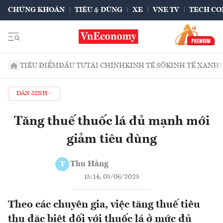
CHỨNG KHOÁN
TIÊU & DÙNG
XE
VNE TV
TECH CO
TIÊU ĐIỂM
ĐẦU TƯ
TÀI CHÍNH
KINH TẾ SỐ
KINH TẾ XANH
DÂN SINH
Tăng thuế thuốc lá đủ mạnh mới
giảm tiêu dùng
Thu Hằng
T
15:14, 05/06/2025
Theo các chuyên gia, việc tăng thuế tiêu
thụ đặc biệt đối với thuốc lá ở mức đủ