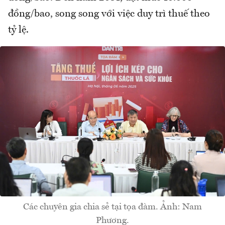
đồng/bao, song song với việc duy trì thuế theo
tỷ lệ.
Các chuyên gia chia sẻ tại tọa đàm. Ảnh: Nam
Phương.