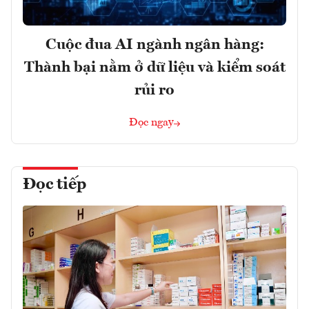
Cuộc đua AI ngành ngân hàng:
Thành bại nằm ở dữ liệu và kiểm soát
rủi ro
Đọc ngay
Đọc tiếp