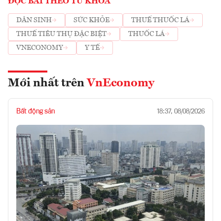
ĐỌC BÀI THEO TỪ KHOÁ
DÂN SINH
SỨC KHỎE
THUẾ THUỐC LÁ
THUẾ TIÊU THỤ ĐẶC BIỆT
THUỐC LÁ
VNECONOMY
Y TẾ
Mới nhất trên
VnEconomy
Bất động sản
18:37, 08/08/2026