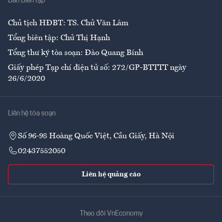
Ban Biên tập
Ẩm thực
Chủ tịch HĐBT: TS. Chử Văn Lâm
Tổng biên tập: Chử Thị Hạnh
Tổng thư ký tòa soạn: Đào Quang Bính
Giấy phép Tạp chí điện tử số: 272/GP-BTTTT ngày
26/6/2020
Liên hệ tòa soạn
Số 96-98 Hoàng Quốc Việt, Cầu Giấy, Hà Nội
02437552050
Liên hệ quảng cáo
Theo dõi VnEconomy