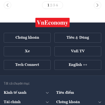
1
2
3
4
Chứng khoán
Tiêu & Dùng
Xe
VnE TV
Tech Connect
English ++
Tất cả chuyên mục
Kinh tế xanh
Tiêu điểm
Chuyển động xanh
Tài chính
Chứng khoán