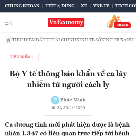
CHỨNG KHOÁN
TIÊU & DÙNG
XE
VNE TV
TECH CO
TIÊU ĐIỂM
ĐẦU TƯ
TÀI CHÍNH
KINH TẾ SỐ
KINH TẾ XANH
TIÊU ĐIỂM
Bộ Y tế thông báo khẩn về ca lây
nhiễm từ người cách ly
Phúc Minh
P
19:21, 30/11/2020
Ca dương tính mới phát hiện được là bệnh
nhân 1.347 có liên quan trực tiếp tới bệnh