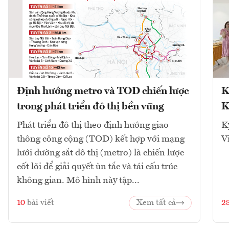
Định hướng metro và TOD chiến lược
K
trong phát triển đô thị bền vững
K
Phát triển đô thị theo định hướng giao
K
thông công cộng (TOD) kết hợp với mạng
V
lưới đường sắt đô thị (metro) là chiến lược
cốt lõi để giải quyết ùn tắc và tái cấu trúc
không gian. Mô hình này tập...
10
bài viết
Xem tất cả
2