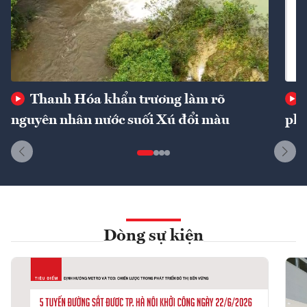
Thanh Hóa khẩn trương làm rõ
nguyên nhân nước suối Xú đổi màu
phí
Dòng sự kiện