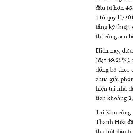
đầu tư hơn 433
1 từ quý II/20
tầng kỹ thuật 
thi công san l
Hiện nay, dự á
(đạt 49,25%), 
đồng bộ theo 
chưa giải phón
hiện tại nhà đ
tích khoảng 2,
Tại Khu công 
Thanh Hóa đây
thu hút đâu t