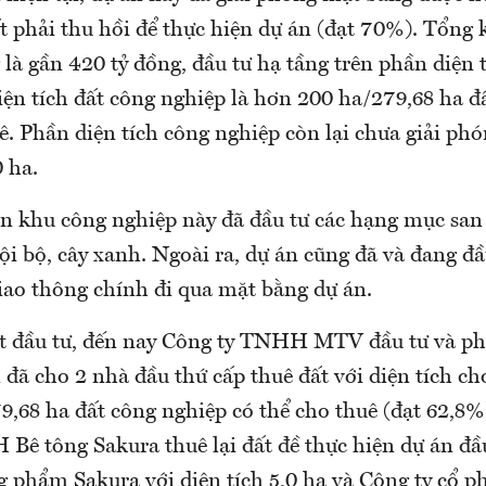
 phải thu hồi để thực hiện dự án (đạt 70%). Tổng 
 là gần 420 tỷ đồng, đầu tư hạ tầng trên phần diện 
iện tích đất công nghiệp là hơn 200 ha/279,68 ha đ
ê. Phần diện tích công nghiệp còn lại chưa giải ph
 ha.
án khu công nghiệp này đã đầu tư các hạng mục san 
i bộ, cây xanh. Ngoài ra, dự án cũng đã và đang đ
iao thông chính đi qua mặt bằng dự án.
út đầu tư, đến nay Công ty TNHH MTV đầu tư và phá
 đã cho 2 nhà đầu thứ cấp thuê đất với diện tích c
9,68 ha đất công nghiệp có thể cho thuê (đạt 62,8%
Bê tông Sakura thuê lại đất đề thực hiện dự án đ
g phẩm Sakura với diện tích 5,0 ha và Công ty cổ 