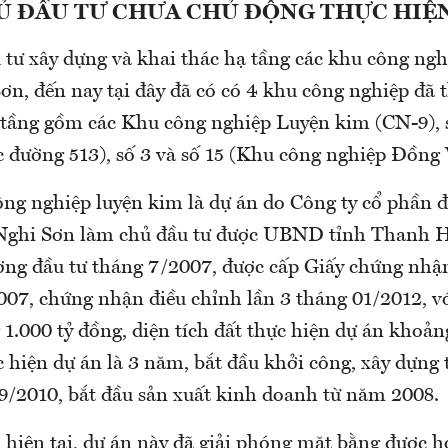
Ủ ĐẦU TƯ CHƯA CHỦ ĐỘNG THỰC HIỆ
 tư xây dựng và khai thác hạ tầng các khu công ng
ơn, đến nay tại đây đã có có 4 khu công nghiệp đã 
 tầng gồm các Khu công nghiệp Luyện kim (CN-9), s
c đường 513), số 3 và số 15 (Khu công nghiệp Đồng
ông nghiệp luyện kim là dự án do Công ty cổ phần đ
 Nghi Sơn làm chủ đầu tư được UBND tỉnh Thanh 
ơng đầu tư tháng 7/2007, được cấp Giấy chứng nhận
007, chứng nhận điều chỉnh lần 3 tháng 01/2012, v
 1.000 tỷ đồng, diện tích đất thực hiện dự án khoả
c hiện dự án là 3 năm, bắt đầu khởi công, xây dựng 
9/2010, bắt đầu sản xuất kinh doanh từ năm 2008.
 hiện tại, dự án này đã giải phóng mặt bằng được h