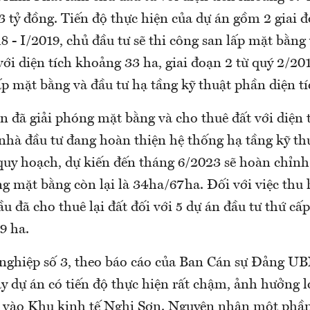
 tỷ đồng. Tiến độ thực hiện của dự án gồm 2 giai 
18 - I/2019, chủ đầu tư sẽ thi công san lấp mặt bằng
với diện tích khoảng 33 ha, giai đoạn 2 từ quý 2/201
ấp mặt bằng và đầu tư hạ tầng kỹ thuật phần diện tí
n đã giải phóng mặt bằng và cho thuê đất với diện 
nhà đầu tư đang hoàn thiện hệ thống hạ tầng kỹ thu
quy hoạch, dự kiến đến tháng 6/2023 sẽ hoàn chỉnh.
g mặt bằng còn lại là 34ha/67ha. Đối với việc thu 
ầu đã cho thuê lại đất đối với 5 dự án đầu tư thứ cấ
9 ha.
nghiệp số 3, theo báo cáo của Ban Cán sự Đảng U
 dự án có tiến độ thực hiện rất chậm, ảnh hưởng l
u vào Khu kinh tế Nghi Sơn. Nguyên nhân một phầ