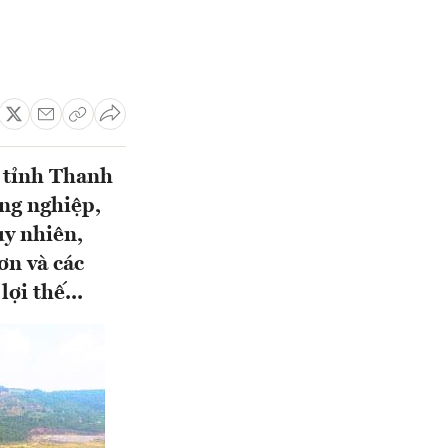
n tỉnh Thanh
ông nghiệp,
uy nhiên,
ơn và các
ợi thế...