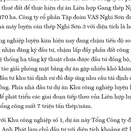
thuê đất để thực hiện dự án Liên hợp Gang thép N
 170 ha. Công ty cổ phần Tập đoàn VAS Nghi Sơn đa
à máy luyện cán thép Nghi Sơn 3 với diện tích là h
g nghiệp luyện kim hiện nay đang chậm tiến độ so
g nhận đăng ký đầu tư, chậm lấp đầy phần đất công
hệ thống hạ tầng kỹ thuật chưa được đầu tư đồng bộ
 tác giải phóng mặt bằng dự án gặp nhiều khó khă
đầu tư khu tái dịnh cư đủ đáp ứng nhu cầu tái định 
ởng. Phía nhà đầu tư dự án Khu công nghiệp luyện 
ể phát triển các giai đoạn tiếp theo của Liên hợp l
ổng công suất 7 triệu tấn thép/năm.
với Khu công nghiệp số 1, dự án này Tổng Công ty 
 Anh Phát làm chủ đầu tư với diện tích khoảng 67 