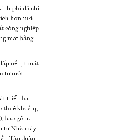
kinh phí đã chi
tích hơn 214
ất công nghiệp
óng mặt bằng
lấp nền, thoát
ầu tư một
t triển hạ
ho thuê khoảng
), bao gồm:
ầu tư Nhà máy
phần Tập đoàn