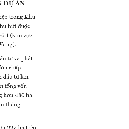
N DỰ ÁN
hiệp trong Khu
thu hút đuợc
ố 1 (khu vực
 Vàng).
ầu tư và phát
Hóa chấp
 đầu tư lần
ới tổng vốn
ng hơn 480 ha
từ tháng
ơn 227 ha trên