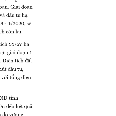
đoạn. Giai đoạn
 và đầu tư hạ
9 - 4/2020, sẽ
ch còn lại.
tích 33/67 ha
ật giai đoạn 1
 Diện tích đất
hút đầu tư,
p với tổng diện
BND tỉnh
ớn đến kết quả
n do vướng