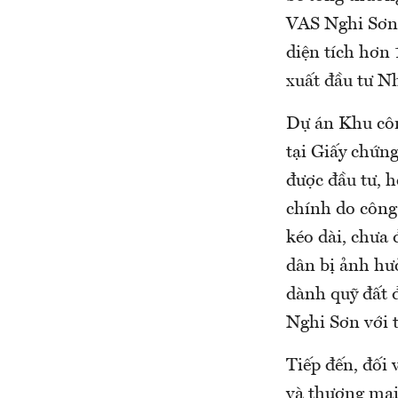
VAS Nghi Sơn 
diện tích hơn
xuất đầu tư Nh
Dự án Khu côn
tại Giấy chứn
được đầu tư, 
chính do công
kéo dài, chưa 
dân bị ảnh hư
dành quỹ đất đ
Nghi Sơn với t
Tiếp đến, đối 
và thương mại