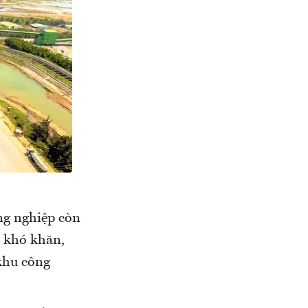
ông nghiệp còn
u khó khăn,
 khu công