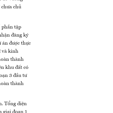
ư chưa chủ
ổ phần tập
nhận đăng ký
ự án được thực
ư và kinh
 hoàn thành
ên khu đất có
oạn 3 đầu tư
 hoàn thành
n. Tổng diện
 giai đoạn 1