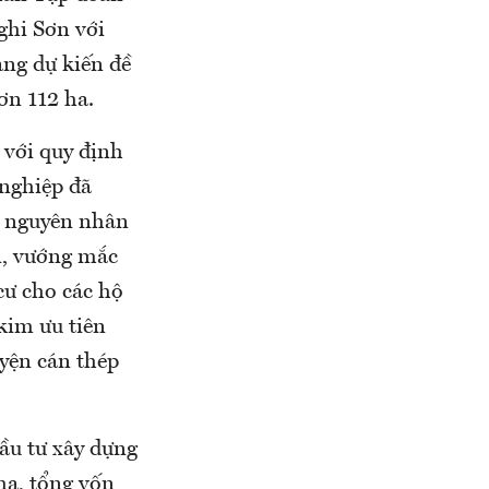
ghi Sơn với
ng dự kiến đề
ơn 112 ha.
 với quy định
 nghiệp đã
, nguyên nhân
n, vướng mắc
cư cho các hộ
kim ưu tiên
uyện cán thép
đầu tư xây dựng
ha, tổng vốn