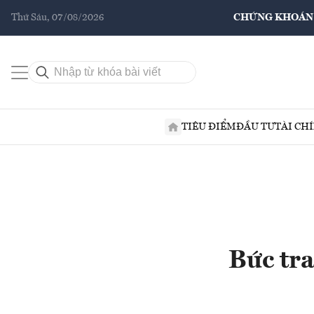
Thứ Sáu, 07/08/2026
CHỨNG KHOÁN
TIÊU ĐIỂM
ĐẦU TƯ
TÀI CH
Bức tra