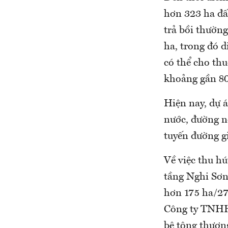
hơn 323 ha đất
trả bồi thường
ha, trong đó d
có thể cho thu
khoảng gần 80
Hiện nay, dự 
nước, đường nộ
tuyến đường g
Về việc thu h
tầng Nghi Sơn
hơn 175 ha/27
Công ty TNHH 
bê tông thươn