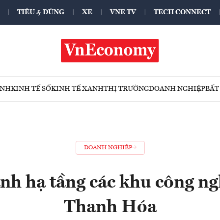
TIÊU & DÙNG
XE
VNE TV
TECH CONNECT
ÍNH
KINH TẾ SỐ
KINH TẾ XANH
THỊ TRƯỜNG
DOANH NGHIỆP
BẤT
DOANH NGHIỆP
nh hạ tầng các khu công ng
Thanh Hóa