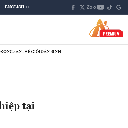
ENGLISH ++
 ĐỘNG SẢN
THẾ GIỚI
DÂN SINH
hiệp tại