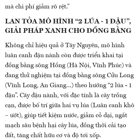
mà chi phí giảm rõ rệt.”
LAN TỎA MÔ HÌNH “2 LÚA - 1 ĐẬU”,
GIẢI PHÁP XANH CHO ĐỒNG BẰNG
Không chỉ hiệu quả ở Tây Nguyên, mô hình
luân canh đậu nành còn được triển khai tại
đồng bằng sông Hồng (Hà Nội, Vĩnh Phúc) và
đang thử nghiệm tại đồng bằng sông Cửu Long
(Vĩnh Long, An Giang…) theo hướng “2 lúa - 1
đậu”. Cây đậu nành, với đặc tính là cây trồng
cạn, được bố trí giữa hai vụ lúa (Luân canh khô
– ướt), giúp tiết kiệm nước, giảm cỏ dại, ngắt
mạch sâu bệnh hại cây lúa, đồng thời cải tạo
đất, tăng chất hữu cơ và độ tơi xốp.