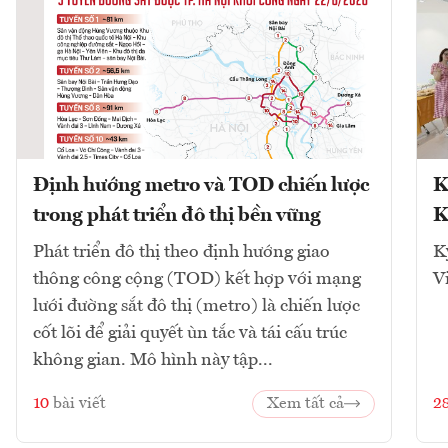
Định hướng metro và TOD chiến lược
K
trong phát triển đô thị bền vững
K
Phát triển đô thị theo định hướng giao
K
thông công cộng (TOD) kết hợp với mạng
V
lưới đường sắt đô thị (metro) là chiến lược
cốt lõi để giải quyết ùn tắc và tái cấu trúc
không gian. Mô hình này tập...
10
bài viết
Xem tất cả
2