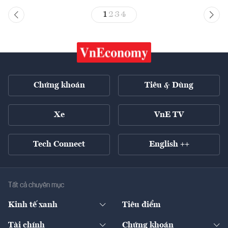
1
2
3
4
Chứng khoán
Tiêu & Dùng
Xe
VnE TV
Tech Connect
English ++
Tất cả chuyên mục
Kinh tế xanh
Tiêu điểm
Chuyển động xanh
Tài chính
Chứng khoán