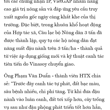
tới các chứng nhận IP, VietGAP nhằm nâng
cao giá trị nông sản và đáp ứng yêu cầu truy
xuất nguồn gốc ngày càng khắt khe của thị
trường. Đặc biệt, trong khuôn khổ hoạt động
của Hợp tác xã, Câu lạc bộ Nông dân 3 tấn đã
được thành lập, quy tụ các hộ nông dân đạt
năng suất đậu nành trên 3 tấn/ha - thành quả
từ việc áp dụng giống mới và kỹ thuật canh tác
tiên tiến do Vinasoy chuyển giao.
Ông Phạm Văn Duẩn - thành viên HTX chia
sẻ: “Trước đây canh tác tự phát, đất bạc màu,
sâu bệnh nhiều, chi phí tăng. Từ khi đưa đậu
nành vào luân canh, đất tơi xốp hơn, cây trồng
vụ sau như đậu phộng phát triển tốt hơn hẳn,