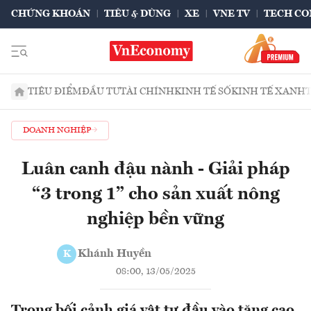
CHỨNG KHOÁN
TIÊU & DÙNG
XE
VNE TV
TECH CO
TIÊU ĐIỂM
ĐẦU TƯ
TÀI CHÍNH
KINH TẾ SỐ
KINH TẾ XANH
DOANH NGHIỆP
Luân canh đậu nành - Giải pháp
“3 trong 1” cho sản xuất nông
nghiệp bền vững
Khánh Huyền
K
08:00, 13/05/2025
Trong bối cảnh giá vật tư đầu vào tăng cao,