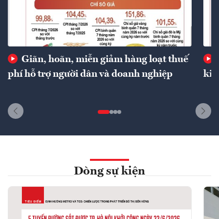
Giãn, hoãn, miễn giảm hàng loạt thuế
phí hỗ trợ người dân và doanh nghiệp
kin
Dòng sự kiện